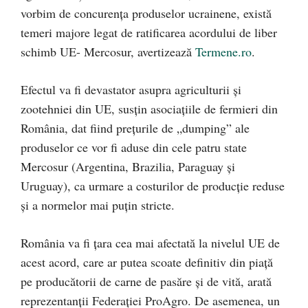
vorbim de concurența produselor ucrainene, există
temeri majore legat de ratificarea acordului de liber
schimb UE- Mercosur, avertizează
Termene.ro
.
Efectul va fi devastator asupra agriculturii și
zootehniei din UE, susțin asociațiile de fermieri din
România, dat fiind prețurile de „dumping” ale
produselor ce vor fi aduse din cele patru state
Mercosur (Argentina, Brazilia, Paraguay și
Uruguay), ca urmare a costurilor de producție reduse
și a normelor mai puțin stricte.
România va fi țara cea mai afectată la nivelul UE de
acest acord, care ar putea scoate definitiv din piață
pe producătorii de carne de pasăre și de vită, arată
reprezentanții Federației ProAgro. De asemenea, un