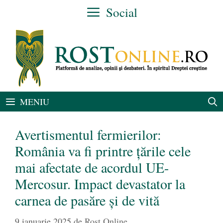
Sari
Social
la
conținut
MENIU
Avertismentul fermierilor:
România va fi printre țările cele
mai afectate de acordul UE-
Mercosur. Impact devastator la
carnea de pasăre și de vită
9 ianuarie 2025
de
Rost Online