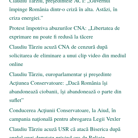
Claudiu Târziu, președintele ACT: „Guvernul
împinge România dintr-o criză în alta. Astăzi, în
criza energiei.”
Protest împotriva abuzurilor CNA: „Libertatea de
exprimare nu poate fi redusă la tăcere
Claudiu Târziu acuză CNA de cenzură după
solicitarea de eliminare a unui clip video din mediul
online
Claudiu Târziu, europarlamentar și președinte
Acțiunea Conservatoare: „Dacă România își
abandonează ciobanii, își abandonează o parte din
suflet”
Conducerea Acțiunii Conservatoare, la Aiud, în
campania națională pentru abrogarea Legii Vexler
Claudiu Târziu acuză USR că atacă Biserica după
apelul unei deputate privind ora de Religie