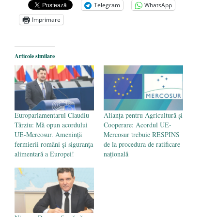
Telegram
WhatsApp
Zelensky
- 13 mai 2026
Imprimare
Statul care servește Națiunea
- 21 aprilie
2026
Legea Vexler produce efecte. Bustul
Articole similare
poetului Octavian Goga, înlăturat din Iași
- 16 aprilie 2026
Europarlamentarul Claudiu
Alianța pentru Agricultură și
Târziu: Mă opun acordului
Cooperare: Acordul UE-
UE-Mercosur. Amenință
Mercosur trebuie RESPINS
fermierii români și siguranța
de la procedura de ratificare
alimentară a Europei!
națională