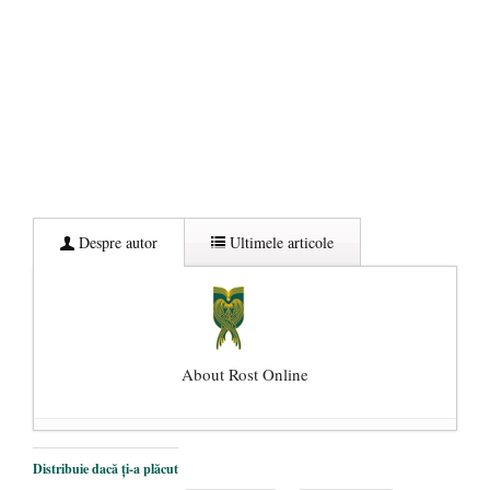
Despre autor
Ultimele articole
About Rost Online
Dezvăluiri cutremurătoare despre
Distribuie dacă ți-a plăcut
președintele Ucrainei, Volodymyr