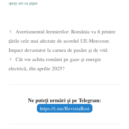
spray-uri cu piper
City Hotels. Se estimează că
sunt necesare 30 000 de
locuri de cazare. Întrebarea
se pune de ce este Germania
aşa de interesată în
Avertismentul fermierilor: România va fi printre
primirea…
țările cele mai afectate de acordul UE-Mercosur.
Impact devastator la carnea de pasăre și de vită
Cât vor achita românii pe gaze și energie
electrică, din aprilie 2025?
Ne puteți urmări și pe Telegram:
https://t.me/RevistaRost