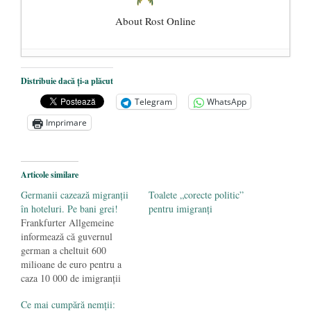
About Rost Online
Dezvăluiri cutremurătoare despre
Distribuie dacă ți-a plăcut
președintele Ucrainei, Volodymyr
Telegram
WhatsApp
Zelensky
- 13 mai 2026
Imprimare
Statul care servește Națiunea
- 21 aprilie
2026
Legea Vexler produce efecte. Bustul
Articole similare
poetului Octavian Goga, înlăturat din Iași
Germanii cazează migranţii
Toalete „corecte politic”
- 16 aprilie 2026
în hoteluri. Pe bani grei!
pentru imigranţi
Frankfurter Allgemeine
informează că guvernul
german a cheltuit 600
milioane de euro pentru a
caza 10 000 de imigranţii
musulmani în hotelurile
Ce mai cumpără nemții:
aparţinând grupului Grand