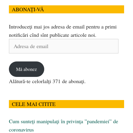
ABONAȚI-VĂ
Introduceți mai jos adresa de email pentru a primi
notificări cînd sînt publicate articole noi.
Adresa
de
email
Mă abonez
Alătură-te celorlalți 371 de abonați.
CELE MAI CITITE
Cum sunteți manipulați în privința ”pandemiei” de
coronavirus