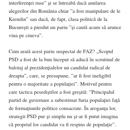
interferenței ruse” și se întreabă dacă anularea
alegerilor din România chiar ”a fost manipulare de le
Kremlin” sau dacă, de fapt, clasa politică de la
București a pierdut un pariu ”și caută acum să arunce
vina pe cineva”.
Cum arată acest pariu suspectat de FAZ? „Scopul
PSD a fost de la bun început să aducă în scrutinul de
balotaj al prezidențialelor un candidat radical de
dreapta”, care, se presupune, ”ar fi fost ineligibil
pentru o majoritate a populației”. Motivul pentru
care tactica pesediștilor a fost greșită: ”Principalul
partid de guvernare a subestimat furia populației față
de formațiunile politice consacrate. În aroganța lor,
strategii PSD pur și simplu nu și-ar fi putut imagina
că propriul lor candidat va fi respins de populație”.