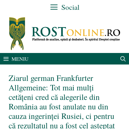
Sari
Social
la
conținut
MENIU
Ziarul german Frankfurter
Allgemeine: Tot mai mulți
cetățeni cred că alegerile din
România au fost anulate nu din
cauza ingerinței Rusiei, ci pentru
că rezultatul nu a fost cel așteptat