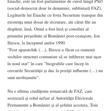
Enache, este un fost parlamentar de cursă lungă PSD
(social-democrat doar în denumire, subliniază FAZ).
Legăturile lui Enache cu fosta Securitate transpar din
existența unui dosar de recrutare, ale cărui file au
dispărut, însă. Omul a fost însă și consilier al
primului președinte al României post-ceaușiste, Ion
Iliescu, la începutul anilor 1990.
”Fost aparatchik (…), Iliescu a făcut ca oamenii
vechilor structuri comuniste să se infiltreze mai ușor
în noul stat” în care ”biografiile care încep în
cercurile Securității și duc la poziții influente (…) nu
sunt neobișnuite”.
Nu e ultima ciudățenie remarcată de FAZ, care
sesizează și rolul nefast al Autorității Electorale
Permanente a României și al șefului acesteia, Toni