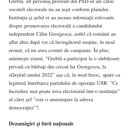
Greblă, alt personaj provenit din PSD-ul ale cărui
socoteli electorale nu au ieșit conform planului.
Instituția și șeful ei au ascuns informații relevante
despre promovarea electorală a candidatului
independent Călin Georgescu, astfel că românii au
aflat abia după vot că învingătorul susține, în mod
eronat, că nu avea costuri de campanie. În plus,
amintește ziarul, ”Greblă a participat la o sărbătoare
privată cu bărbați din cercul lui Georgescu, la
sfârșitul anului 2022” așa că, în mod firesc, apare ca
legitimă întrebarea partidului de opoziție USR: ”Ce
încredere mai poate avea electoratul într-o instituție”
al cărei șef ”este o amenințare la adresa
democrației”?.
Dezamăgiri și furii naționale