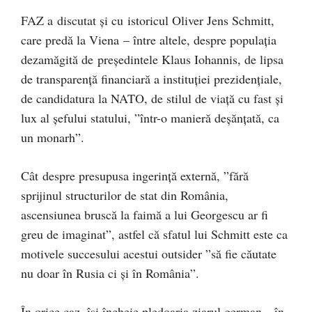
FAZ a discutat și cu istoricul Oliver Jens Schmitt,
care predă la Viena – între altele, despre populația
dezamăgită de președintele Klaus Iohannis, de lipsa
de transparență financiară a instituției prezidențiale,
de candidatura la NATO, de stilul de viață cu fast și
lux al șefului statului, ”într-o manieră deșănțată, ca
un monarh”.
Cât despre presupusa ingerință externă, ”fără
sprijinul structurilor de stat din România,
ascensiunea bruscă la faimă a lui Georgescu ar fi
greu de imaginat”, astfel că sfatul lui Schmitt este ca
motivele succesului acestui outsider ”să fie căutate
nu doar în Rusia ci și în România”.
În orice caz, își încheie pledoaria ziarul german, „în