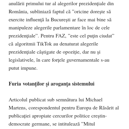
anulării primului tur al alegerilor prezidențiale din
România, subliniază faptul că ”oricine dorește să
exercite influență la București ar face mai bine să
manipuleze alegerile parlamentare în loc de cele
prezidențiale”. Pentru FAZ, ”este cel puțin ciudat”
că algoritmii TikTok au denaturat alegerile
prezidențiale câștigate de opoziție, dar nu și
legislativele, în care forțele guvernamentale s-au
putut impune.
Furia votanților și aroganța sistemului
Articolul publicat sub semnătura lui Michael
Martens, corespondentul pentru Europa de Răsărit al
publicației apropiate cercurilor politice creștin-
democrate germane, se intitulează ”Mitul