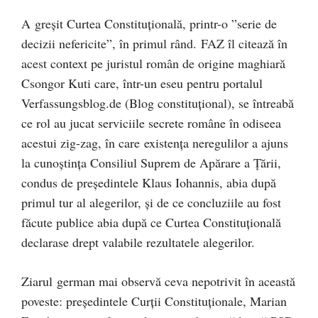
A greșit Curtea Constituțională, printr-o ”serie de
decizii nefericite”, în primul rând. FAZ îl citează în
acest context pe juristul român de origine maghiară
Csongor Kuti care, într-un eseu pentru portalul
Verfassungsblog.de (Blog constituțional), se întreabă
ce rol au jucat serviciile secrete române în odiseea
acestui zig-zag, în care existența neregulilor a ajuns
la cunoștința Consiliul Suprem de Apărare a Țării,
condus de președintele Klaus Iohannis, abia după
primul tur al alegerilor, și de ce concluziile au fost
făcute publice abia după ce Curtea Constituțională
declarase drept valabile rezultatele alegerilor.
Ziarul german mai observă ceva nepotrivit în această
poveste: președintele Curții Constituționale, Marian