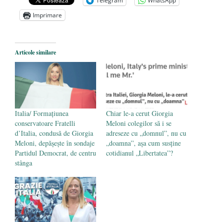
Telegram
WhatsApp
Zelensky
- 13 mai 2026
Imprimare
Statul care servește Națiunea
- 21 aprilie
2026
Legea Vexler produce efecte. Bustul
Articole similare
poetului Octavian Goga, înlăturat din Iași
- 16 aprilie 2026
Italia/ Formațiunea
Chiar le-a cerut Giorgia
conservatoare Fratelli
Meloni colegilor să i se
d’Italia, condusă de Giorgia
adreseze cu „domnul”, nu cu
Meloni, depăşeşte în sondaje
„doamna”, așa cum susține
Partidul Democrat, de centru
cotidianul „Libertatea”?
stânga