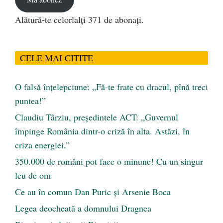
Alătură-te celorlalți 371 de abonați.
CELE MAI CITITE
O falsă înțelepciune: „Fă-te frate cu dracul, pînă treci
puntea!”
Claudiu Târziu, președintele ACT: „Guvernul
împinge România dintr-o criză în alta. Astăzi, în
criza energiei.”
350.000 de români pot face o minune! Cu un singur
leu de om
Ce au în comun Dan Puric şi Arsenie Boca
Legea deocheată a domnului Dragnea