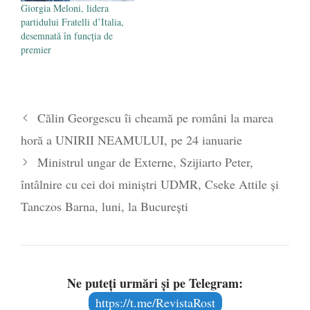
Giorgia Meloni, lidera
partidului Fratelli d’Italia,
desemnată în funcția de
premier
Călin Georgescu îi cheamă pe români la marea
horă a UNIRII NEAMULUI, pe 24 ianuarie
Ministrul ungar de Externe, Szijiarto Peter,
întâlnire cu cei doi miniștri UDMR, Cseke Attile și
Tanczos Barna, luni, la București
Ne puteți urmări și pe Telegram:
https://t.me/RevistaRost