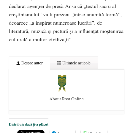
declarat agenției de presă Ansa că „textul sacru al
creștinismului” va fi prezent „într-o anumită formă”,
deoarece „a inspirat numeroase lucrări”. de
literatură, muzică și pictură și a influențat moștenirea
culturală a multor civilizații”.
Despre autor
Ultimele articole
About Rost Online
Dezvăluiri cutremurătoare despre
Distribuie dacă ți-a plăcut
președintele Ucrainei, Volodymyr