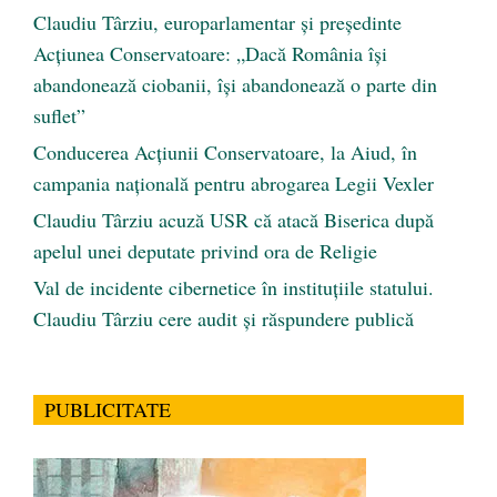
Claudiu Târziu, europarlamentar și președinte
Acțiunea Conservatoare: „Dacă România își
abandonează ciobanii, își abandonează o parte din
suflet”
Conducerea Acțiunii Conservatoare, la Aiud, în
campania națională pentru abrogarea Legii Vexler
Claudiu Târziu acuză USR că atacă Biserica după
apelul unei deputate privind ora de Religie
Val de incidente cibernetice în instituțiile statului.
Claudiu Târziu cere audit și răspundere publică
PUBLICITATE