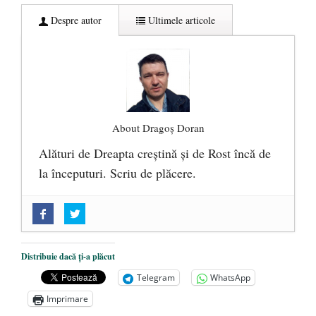
Despre autor
Ultimele articole
About Dragoș Doran
Alături de Dreapta creștină și de Rost încă de
la începuturi. Scriu de plăcere.
„Acum nu e momentul”
- 22 martie 2025
O nouă autostradă distruge pădurea
amazoniană, pentru summitul climatic
Distribuie dacă ți-a plăcut
COP30
- 14 martie 2025
Telegram
WhatsApp
Alegeri controlate
- 11 martie 2025
Imprimare