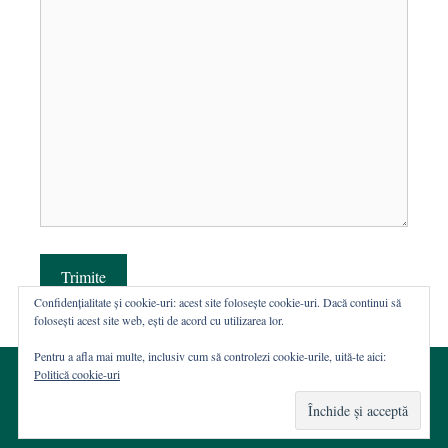
Trimite
Confidențialitate și cookie-uri: acest site folosește cookie-uri. Dacă continui să
folosești acest site web, ești de acord cu utilizarea lor.
Pentru a afla mai multe, inclusiv cum să controlezi cookie-urile, uită-te aici:
Politică cookie-uri
© 2002-2026 · Asociația ROST
Web hosting şi dezvoltare Wordpress:
Casa de WEB