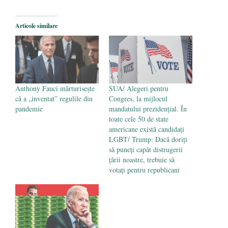
Articole similare
Anthony Fauci mărturisește
SUA/ Alegeri pentru
că a „inventat” regulile din
Congres, la mijlocul
pandemie
mandatului prezidenţial. În
toate cele 50 de state
americane există candidați
LGBT/ Trump: Dacă doriţi
să puneţi capăt distrugerii
ţării noastre, trebuie să
votaţi pentru republicani