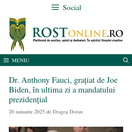
Sari
Social
la
conținut
MENIU
Dr. Anthony Fauci, grațiat de Joe
Biden, în ultima zi a mandatului
prezidențial
20 ianuarie 2025
de
Dragoș Doran