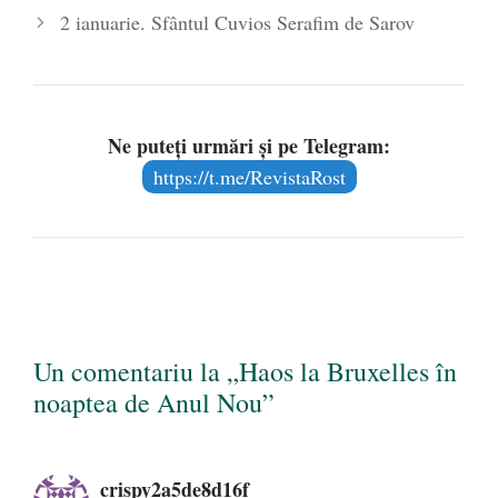
2 ianuarie. Sfântul Cuvios Serafim de Sarov
Ne puteți urmări și pe Telegram:
https://t.me/RevistaRost
Un comentariu la „Haos la Bruxelles în
noaptea de Anul Nou”
crispy2a5de8d16f