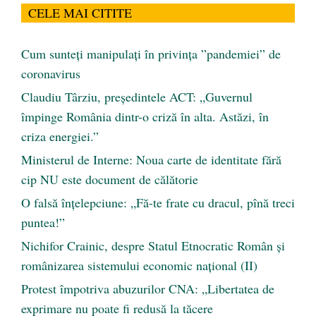
CELE MAI CITITE
Cum sunteți manipulați în privința ”pandemiei” de
coronavirus
Claudiu Târziu, președintele ACT: „Guvernul
împinge România dintr-o criză în alta. Astăzi, în
criza energiei.”
Ministerul de Interne: Noua carte de identitate fără
cip NU este document de călătorie
O falsă înțelepciune: „Fă-te frate cu dracul, pînă treci
puntea!”
Nichifor Crainic, despre Statul Etnocratic Român şi
românizarea sistemului economic naţional (II)
Protest împotriva abuzurilor CNA: „Libertatea de
exprimare nu poate fi redusă la tăcere