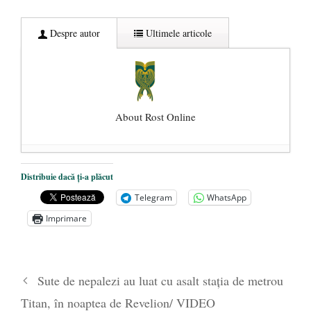
Despre autor
Ultimele articole
About Rost Online
Dezvăluiri cutremurătoare despre
Distribuie dacă ți-a plăcut
președintele Ucrainei, Volodymyr
Telegram
WhatsApp
Zelensky
- 13 mai 2026
Imprimare
Statul care servește Națiunea
- 21 aprilie
2026
Legea Vexler produce efecte. Bustul
Sute de nepalezi au luat cu asalt stația de metrou
poetului Octavian Goga, înlăturat din Iași
Titan, în noaptea de Revelion/ VIDEO
- 16 aprilie 2026