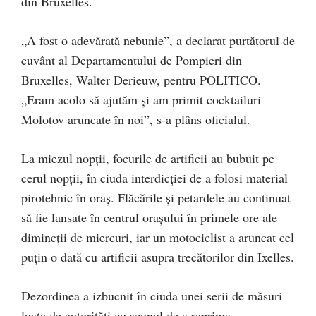
din Bruxelles.
„A fost o adevărată nebunie”, a declarat purtătorul de
cuvânt al Departamentului de Pompieri din
Bruxelles, Walter Derieuw, pentru POLITICO.
„Eram acolo să ajutăm şi am primit cocktailuri
Molotov aruncate în noi”, s-a plâns oficialul.
La miezul nopţii, focurile de artificii au bubuit pe
cerul nopţii, în ciuda interdicţiei de a folosi material
pirotehnic în oraş. Flăcările şi petardele au continuat
să fie lansate în centrul oraşului în primele ore ale
dimineţii de miercuri, iar un motociclist a aruncat cel
puţin o dată cu artificii asupra trecătorilor din Ixelles.
Dezordinea a izbucnit în ciuda unei serii de măsuri
luate de autorităţi cu scopul de a reprima