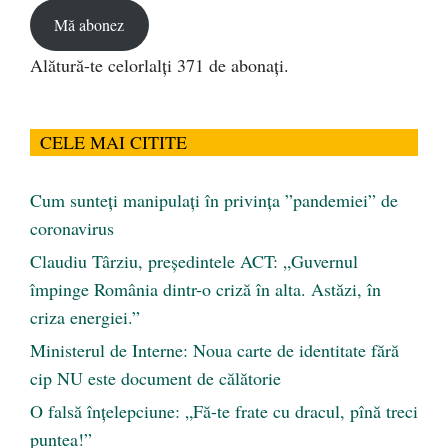
Mă abonez
Alătură-te celorlalți 371 de abonați.
CELE MAI CITITE
Cum sunteți manipulați în privința ”pandemiei” de
coronavirus
Claudiu Târziu, președintele ACT: „Guvernul
împinge România dintr-o criză în alta. Astăzi, în
criza energiei.”
Ministerul de Interne: Noua carte de identitate fără
cip NU este document de călătorie
O falsă înțelepciune: „Fă-te frate cu dracul, pînă treci
puntea!”