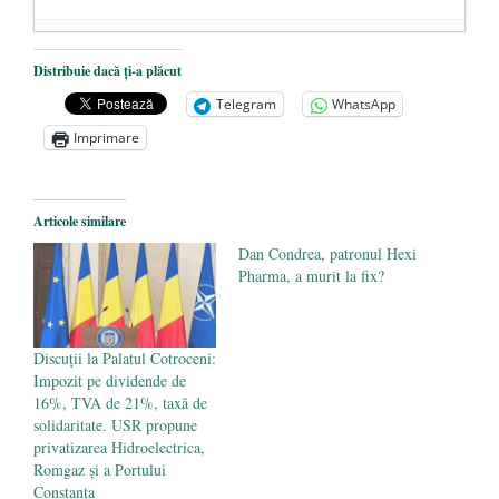
Dezvăluiri cutremurătoare despre
Distribuie dacă ți-a plăcut
președintele Ucrainei, Volodymyr
Telegram
WhatsApp
Zelensky
- 13 mai 2026
Imprimare
Statul care servește Națiunea
- 21 aprilie
2026
Legea Vexler produce efecte. Bustul
Articole similare
poetului Octavian Goga, înlăturat din Iași
Dan Condrea, patronul Hexi
- 16 aprilie 2026
Pharma, a murit la fix?
Discuții la Palatul Cotroceni:
Impozit pe dividende de
16%, TVA de 21%, taxă de
solidaritate. USR propune
privatizarea Hidroelectrica,
Romgaz și a Portului
Constanța