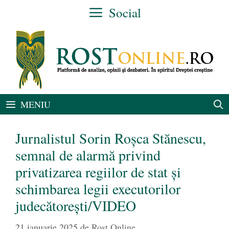
Sari
Social
la
conținut
MENIU
Jurnalistul Sorin Roșca Stănescu,
semnal de alarmă privind
privatizarea regiilor de stat și
schimbarea legii executorilor
judecătorești/VIDEO
21 ianuarie 2025
de
Rost Online