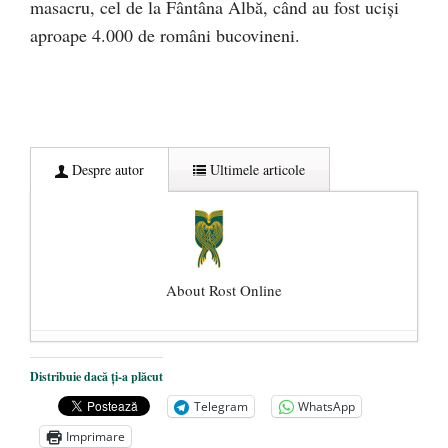
masacru, cel de la Fântâna Albă, când au fost ucişi
aproape 4.000 de români bucovineni.
Despre autor
Ultimele articole
About Rost Online
Dezvăluiri cutremurătoare despre
Distribuie dacă ți-a plăcut
președintele Ucrainei, Volodymyr
Telegram
WhatsApp
Zelensky
- 13 mai 2026
Imprimare
Statul care servește Națiunea
- 21 aprilie