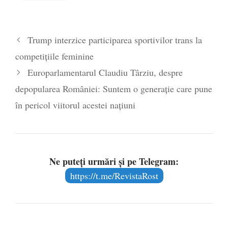
2026
Legea Vexler produce efecte. Bustul
Trump interzice participarea sportivilor trans la
poetului Octavian Goga, înlăturat din Iași
competițiile feminine
- 16 aprilie 2026
Europarlamentarul Claudiu Târziu, despre
depopularea României: Suntem o generație care pune
în pericol viitorul acestei națiuni
Ne puteți urmări și pe Telegram:
https://t.me/RevistaRost