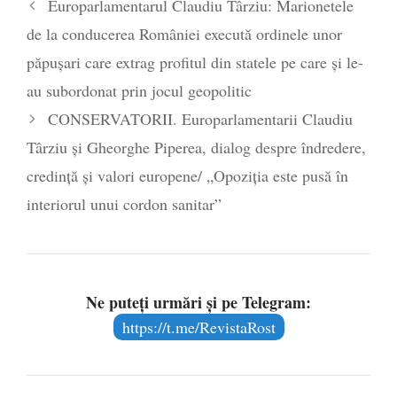
Europarlamentarul Claudiu Târziu: Marionetele
poetului Octavian Goga, înlăturat din Iași
de la conducerea României execută ordinele unor
- 16 aprilie 2026
păpușari care extrag profitul din statele pe care și le-
au subordonat prin jocul geopolitic
CONSERVATORII. Europarlamentarii Claudiu
Târziu și Gheorghe Piperea, dialog despre îndredere,
credință și valori europene/ „Opoziția este pusă în
interiorul unui cordon sanitar”
Ne puteți urmări și pe Telegram:
https://t.me/RevistaRost