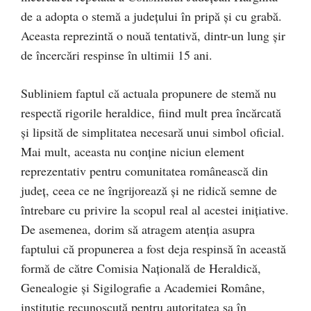
de a adopta o stemă a județului în pripă și cu grabă.
Aceasta reprezintă o nouă tentativă, dintr-un lung șir
de încercări respinse în ultimii 15 ani.
Subliniem faptul că actuala propunere de stemă nu
respectă rigorile heraldice, fiind mult prea încărcată
și lipsită de simplitatea necesară unui simbol oficial.
Mai mult, aceasta nu conține niciun element
reprezentativ pentru comunitatea românească din
județ, ceea ce ne îngrijorează și ne ridică semne de
întrebare cu privire la scopul real al acestei inițiative.
De asemenea, dorim să atragem atenția asupra
faptului că propunerea a fost deja respinsă în această
formă de către Comisia Națională de Heraldică,
Genealogie și Sigilografie a Academiei Române,
instituție recunoscută pentru autoritatea sa în