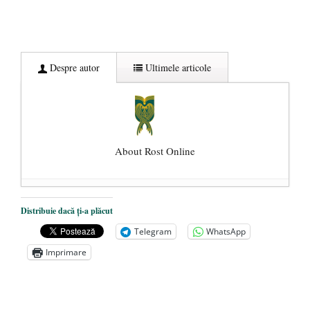
Despre autor
Ultimele articole
About Rost Online
Dezvăluiri cutremurătoare despre
Distribuie dacă ți-a plăcut
președintele Ucrainei, Volodymyr
Telegram
WhatsApp
Zelensky
- 13 mai 2026
Imprimare
Statul care servește Națiunea
- 21 aprilie
2026
Legea Vexler produce efecte. Bustul