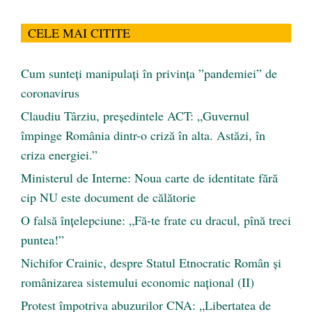
CELE MAI CITITE
Cum sunteți manipulați în privința ”pandemiei” de
coronavirus
Claudiu Târziu, președintele ACT: „Guvernul
împinge România dintr-o criză în alta. Astăzi, în
criza energiei.”
Ministerul de Interne: Noua carte de identitate fără
cip NU este document de călătorie
O falsă înțelepciune: „Fă-te frate cu dracul, pînă treci
puntea!”
Nichifor Crainic, despre Statul Etnocratic Român şi
românizarea sistemului economic naţional (II)
Protest împotriva abuzurilor CNA: „Libertatea de