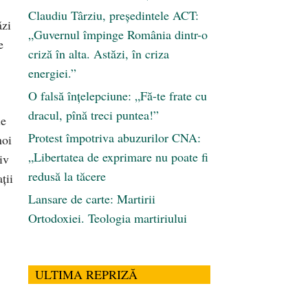
Claudiu Târziu, președintele ACT:
ăzi
„Guvernul împinge România dintr-o
e
criză în alta. Astăzi, în criza
energiei.”
O falsă înțelepciune: „Fă-te frate cu
dracul, pînă treci puntea!”
le
Protest împotriva abuzurilor CNA:
noi
„Libertatea de exprimare nu poate fi
iv
redusă la tăcere
ții
Lansare de carte: Martirii
Ortodoxiei. Teologia martiriului
ULTIMA REPRIZĂ