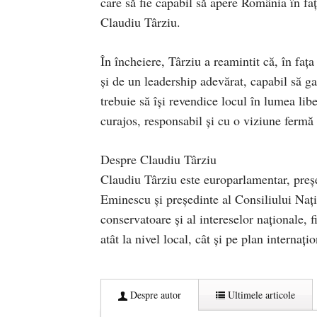
care să fie capabil să apere România în faț
Claudiu Târziu.
În încheiere, Târziu a reamintit că, în faț
și de un leadership adevărat, capabil să ga
trebuie să își revendice locul în lumea libe
curajos, responsabil și cu o viziune fermă 
Despre Claudiu Târziu
Claudiu Târziu este europarlamentar, preșe
Eminescu și președinte al Consiliului Naț
conservatoare și al intereselor naționale, f
atât la nivel local, cât și pe plan internațio
Despre autor
Ultimele articole