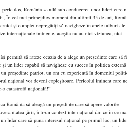
xt periculos, România se află sub conducerea unor lideri care n
ări: „În cel mai primejdios moment din ultimii 35 de ani, Româ
garnici și complet nepregătiți să navigheze în apele tulburi ale
ize internaționale iminente, aceștia nu au nici viziunea, nici
își permită să rateze ocazia de a alege un președinte care să f
r și un lider capabil să navigheze cu succes în politica externă
un președinte patriot, un om cu experiență în domeniul politi
torul național vor deveni copleșitoare. Pericolul iminent care n
r-o catastrofă națională!”
 ca România să aleagă un președinte care să apere valorile
veranitatea țării, într-un context internațional din ce în ce ma
n lider care să pună interesul național pe primul loc, un lide