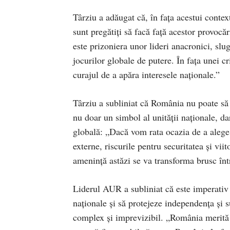
Târziu a adăugat că, în fața acestui conte
sunt pregătiți să facă față acestor provoc
este prizoniera unor lideri anacronici, slu
jocurilor globale de putere. În fața unei cr
curajul de a apăra interesele naționale.”
Târziu a subliniat că România nu poate să 
nu doar un simbol al unității naționale, da
globală: „Dacă vom rata ocazia de a alege 
externe, riscurile pentru securitatea și vii
amenință astăzi se va transforma brusc înt
Liderul AUR a subliniat că este imperativ
naționale și să protejeze independența și su
complex și imprevizibil. „România merită u