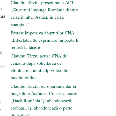
Claudiu Târziu, președintele ACT:
u
„Guvernul împinge România dintr-o
nia
criză în alta. Astăzi, în criza
energiei.”
Protest împotriva abuzurilor CNA:
„Libertatea de exprimare nu poate fi
redusă la tăcere
ie
Claudiu Târziu acuză CNA de
cenzură după solicitarea de
cii
eliminare a unui clip video din
e
mediul online
Claudiu Târziu, europarlamentar și
președinte Acțiunea Conservatoare:
„Dacă România își abandonează
i
ciobanii, își abandonează o parte
r
din suflet”