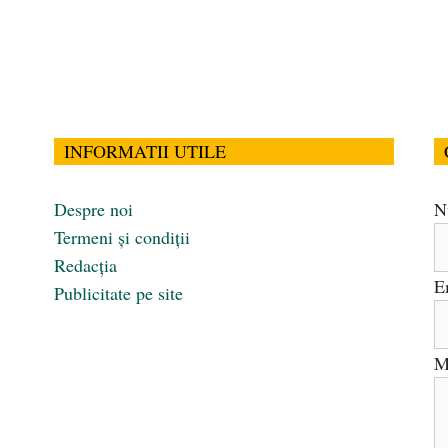
INFORMATII UTILE
Despre noi
N
Termeni și condiții
Redacția
E
Publicitate pe site
M