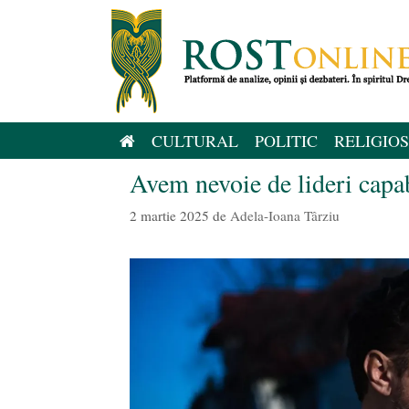
Sari
la
conținut
CULTURAL
POLITIC
RELIGIOS
Avem nevoie de lideri capab
2 martie 2025
de
Adela-Ioana Târziu