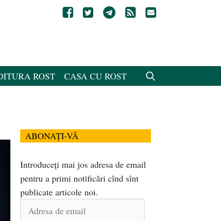
DITURA ROST
CASA CU ROST
ABONAȚI-VĂ
Introduceți mai jos adresa de email
pentru a primi notificări cînd sînt
publicate articole noi.
Adresa
de