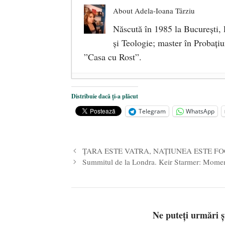
About Adela-Ioana Târziu
Născută în 1985 la București, 
și Teologie; master în Probați
”Casa cu Rost”.
Parlamentul European pare obsedat 
Distribuie dacă ți-a plăcut
Târg caritabil de Crăciun – Casa c
Telegram
WhatsApp
Fiți sprijin pentru – Tabăra de ech
ȚARA ESTE VATRA, NAȚIUNEA ESTE F
Summitul de la Londra. Keir Starmer: Moment
Ne puteți urmări 