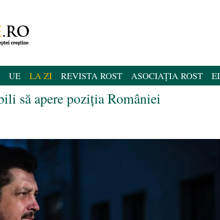
UE
LA ZI
REVISTA ROST
ASOCIAȚIA ROST
E
ili să apere poziția României