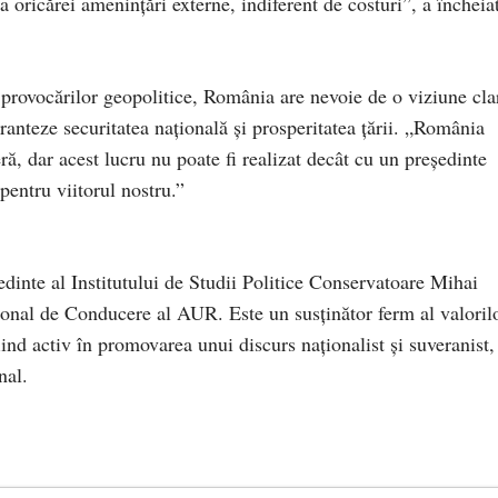
a oricărei amenințări externe, indiferent de costuri”, a încheia
a provocărilor geopolitice, România are nevoie de o viziune cla
ranteze securitatea națională și prosperitatea țării. „România
ră, dar acest lucru nu poate fi realizat decât cu un președinte
pentru viitorul nostru.”
dinte al Institutului de Studii Politice Conservatoare Mihai
ional de Conducere al AUR. Este un susținător ferm al valoril
iind activ în promovarea unui discurs naționalist și suveranist,
nal.