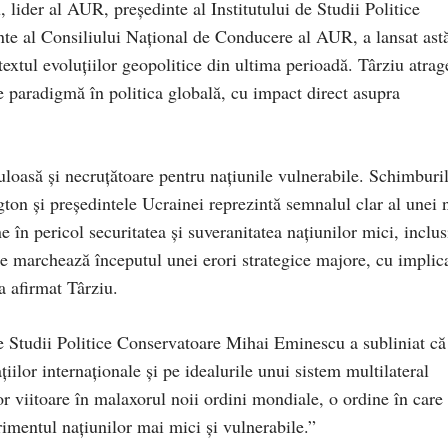
 lider al AUR, președinte al Institutului de Studii Politice
te al Consiliului Național de Conducere al AUR, a lansat ast
textul evoluțiilor geopolitice din ultima perioadă. Târziu atrag
 paradigmă în politica globală, cu impact direct asupra
culoasă și necruțătoare pentru națiunile vulnerabile. Schimburi
gton și președintele Ucrainei reprezintă semnalul clar al unei 
ne în pericol securitatea și suveranitatea națiunilor mici, inclus
 marchează începutul unei erori strategice majore, cu implica
a afirmat Târziu.
de Studii Politice Conservatoare Mihai Eminescu a subliniat că
iilor internaționale și pe idealurile unui sistem multilateral
lor viitoare în malaxorul noii ordini mondiale, o ordine în care
trimentul națiunilor mai mici și vulnerabile.”