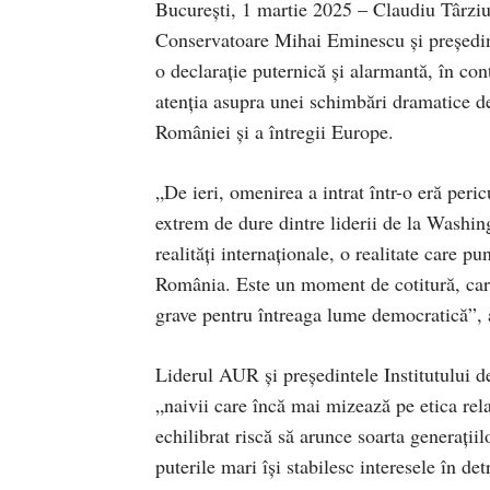
București, 1 martie 2025 – Claudiu Târziu,
Conservatoare Mihai Eminescu și președin
o declarație puternică și alarmantă, în con
atenția asupra unei schimbări dramatice de
României și a întregii Europe.
„De ieri, omenirea a intrat într-o eră peri
extrem de dure dintre liderii de la Washin
realități internaționale, o realitate care pu
România. Este un moment de cotitură, care
grave pentru întreaga lume democratică”, 
Liderul AUR și președintele Institutului 
„naivii care încă mai mizează pe etica relaț
echilibrat riscă să arunce soarta generații
puterile mari își stabilesc interesele în de