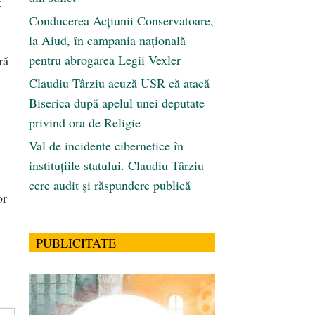
t
Conducerea Acțiunii Conservatoare,
la Aiud, în campania națională
pentru abrogarea Legii Vexler
ră
Claudiu Târziu acuză USR că atacă
Biserica după apelul unei deputate
privind ora de Religie
Val de incidente cibernetice în
instituțiile statului. Claudiu Târziu
cere audit și răspundere publică
or
PUBLICITATE