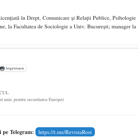
licențiată în Drept, Comunicare şi Relaţii Publice, Psihologie
une, la Facultatea de Sociologie a Univ. București; manager la
de sexualitate, avertizează Claudiu Târziu
- 9 iulie 2026
u Rost
- 16 decembrie 2025
Imprimare
itație „Cu Rost” – în vacanța de toamnă
- 18 octombrie 2025
OCUL
 unic pentru securitatea Europei
și pe Telegram:
https://t.me/RevistaRost