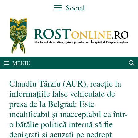
Sari
Social
la
conținut
MENIU
Claudiu Târziu (AUR), reacție la
informațiile false vehiculate de
presa de la Belgrad: Este
incalificabil și inacceptabil ca într-
o bătălie politică internă să fie
denigrați și acuzați pe nedrept