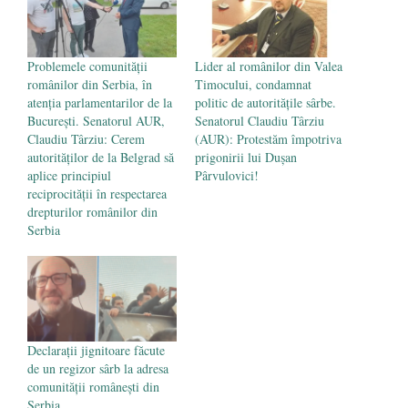
Problemele comunității
Lider al românilor din Valea
românilor din Serbia, în
Timocului, condamnat
atenția parlamentarilor de la
politic de autoritățile sârbe.
București. Senatorul AUR,
Senatorul Claudiu Târziu
Claudiu Târziu: Cerem
(AUR): Protestăm împotriva
autorităților de la Belgrad să
prigonirii lui Dușan
aplice principiul
Pârvulovici!
reciprocității în respectarea
drepturilor românilor din
Serbia
Declarații jignitoare făcute
de un regizor sârb la adresa
comunității românești din
Serbia