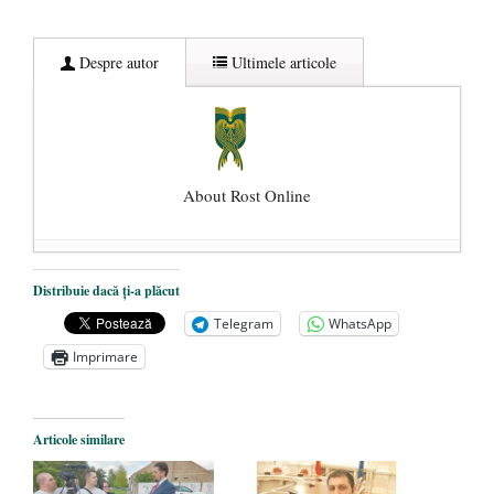
Despre autor
Ultimele articole
About Rost Online
Dezvăluiri cutremurătoare despre
Distribuie dacă ți-a plăcut
președintele Ucrainei, Volodymyr
Telegram
WhatsApp
Zelensky
- 13 mai 2026
Imprimare
Statul care servește Națiunea
- 21 aprilie
2026
Legea Vexler produce efecte. Bustul
Articole similare
poetului Octavian Goga, înlăturat din Iași
- 16 aprilie 2026