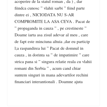
acoperire de la statul roman , da ) , dar
fiindca cunosc ” vlahii sarbi ” fiind parte
dintre ei , NICIODATA NU S-AR
COMPROMITE LA ASA CEVA . Pacat de
” propaganda in cauza ” , pe crestineste ”
Doame iarta asa zisul adevar al meu , care
de fapt este minciuna altuia ,dar eu particip
l;a raspandirea lui ” Pacat de domnul in
cauza , in dorinta sa ” de impatimire ” care
strica pana si ” singura relatie reala cu vlahii
romani din Serbia ” , acum cand chiar
suntem singuri in mana adevartilor rechini
financiari interantionali . Doamne ajuta