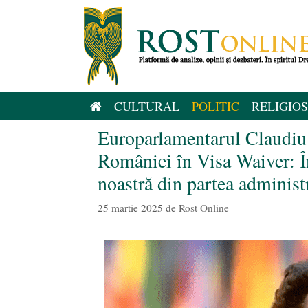
Sari
la
conținut
CULTURAL
POLITIC
RELIGIOS
Europarlamentarul Claudiu 
României în Visa Waiver: În
noastră din partea administ
25 martie 2025
de
Rost Online