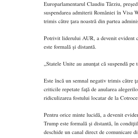
Europarlamentarul Claudiu Târziu, președ
suspendarea admiterii României în Visa Wa
trimis către țara noastră din partea admini
Potrivit liderului AUR, a devenit evident
este formală și distantă.
„Statele Unite au anunțat că suspendă pe
Este încă un semnal negativ trimis către ț
criticile repetate față de anularea alegeril
ridiculizarea fostului locatar de la Cotro
Pentru orice minte lucidă, a devenit evide
Trump este formală și distantă, în condiții
deschide un canal direct de comunicare di