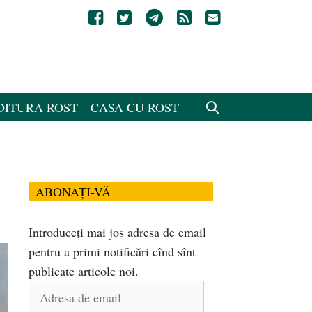
DITURA ROST
CASA CU ROST
ABONAȚI-VĂ
Introduceți mai jos adresa de email
pentru a primi notificări cînd sînt
publicate articole noi.
Adresa
de