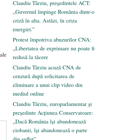
Claudiu Târziu, președintele ACT:
„Guvernul împinge România dintr-o
criză în alta. Astăzi, în criza
energiei.”
Protest împotriva abuzurilor CNA:
„Libertatea de exprimare nu poate fi
nale
redusă la tăcere
Claudiu Târziu acuză CNA de
cenzură după solicitarea de
eliminare a unui clip video din
mediul online
Claudiu Târziu, europarlamentar și
președinte Acțiunea Conservatoare:
„Dacă România își abandonează
ciobanii, își abandonează o parte
din suflet”