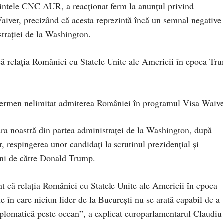
intele CNC AUR, a reacționat ferm la anunțul privind
iver, precizând că acesta reprezintă încă un semnal negative
strației de la Washington.
 că relația României cu Statele Unite ale Americii în epoca Tr
 termen nelimitat admiterea României în programul Visa Waive
ara noastră din partea administraței de la Washington, după
or, respingerea unor candidați la scrutinul prezidențial și
ceni de către Donald Trump.
nt că relația României cu Statele Unite ale Americii în epoca
le în care niciun lider de la București nu se arată capabil de a
plomatică peste ocean”, a explicat europarlamentarul Claudiu