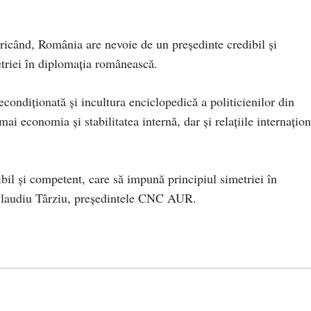
ricând, România are nevoie de un președinte credibil și
triei în diplomația românească.
condiționată și incultura enciclopedică a politicienilor din
mai economia și stabilitatea internă, dar și relațiile internațio
il și competent, care să impună principiul simetriei în
Claudiu Târziu, președintele CNC AUR.