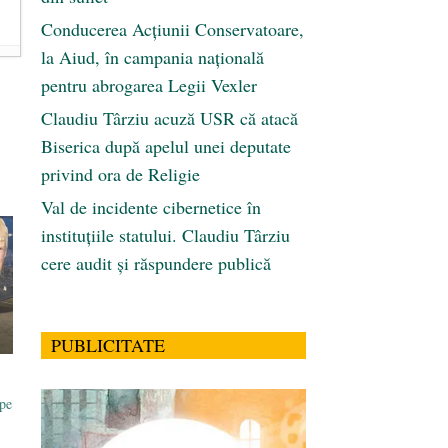
Conducerea Acțiunii Conservatoare,
la Aiud, în campania națională
pentru abrogarea Legii Vexler
Claudiu Târziu acuză USR că atacă
Biserica după apelul unei deputate
privind ora de Religie
Val de incidente cibernetice în
instituțiile statului. Claudiu Târziu
cere audit și răspundere publică
PUBLICITATE
pe