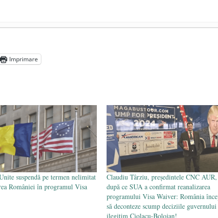
președintele Ucrainei, Volodymyr Zelensky
- 13 mai 2026
aprilie 2026
Imprimare
l poetului Octavian Goga, înlăturat din Iași
- 16 aprilie 2026
 Unite suspendă pe termen nelimitat
Claudiu Târziu, președintele CNC AUR,
rea României în programul Visa
după ce SUA a confirmat reanalizarea
programului Visa Waiver: România înce
să deconteze scump deciziile guvernului
ilegitim Ciolacu-Bolojan!