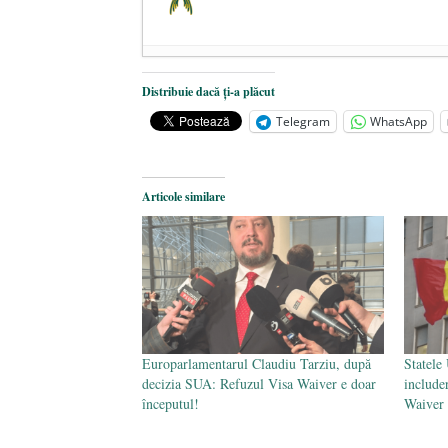
Dezvăluiri cutremurătoare despre 
Distribuie dacă ți-a plăcut
Statul care servește Națiunea
- 21 
Telegram
WhatsApp
Legea Vexler produce efecte. Bustu
Articole similare
Europarlamentarul Claudiu Tarziu, după
Statele
decizia SUA: Refuzul Visa Waiver e doar
include
începutul!
Waiver