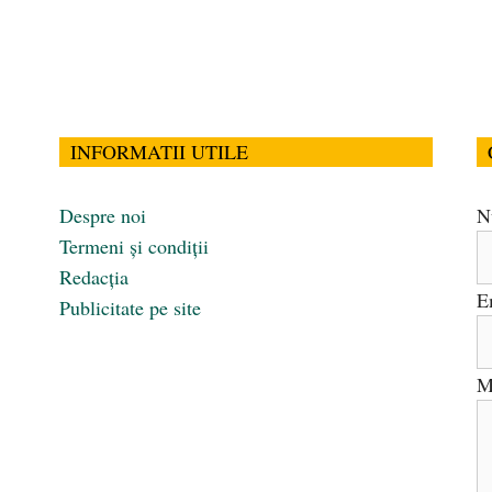
INFORMATII UTILE
Despre noi
N
Termeni și condiții
Redacția
E
Publicitate pe site
M