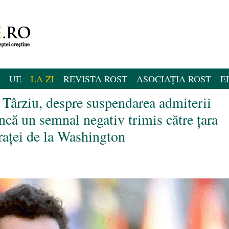
UE
LA ZI
REVISTA ROST
ASOCIAȚIA ROST
E
Târziu, despre suspendarea admiterii
că un semnal negativ trimis către țara
raței de la Washington