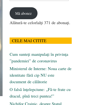
email
Mă abonez
Alătură-te celorlalți 371 de abonați.
CELE MAI CITITE
Cum sunteți manipulați în privința
”pandemiei” de coronavirus
Ministerul de Interne: Noua carte de
identitate fără cip NU este
document de călătorie
O falsă înțelepciune: „Fă-te frate cu
dracul, pînă treci puntea!”
Nichifor Crainic, despre Statul