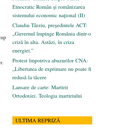
Etnocratic Român şi românizarea
sistemului economic naţional (II)
Claudiu Târziu, președintele ACT:
„Guvernul împinge România dintr-o
ump
criză în alta. Astăzi, în criza
energiei.”
Protest împotriva abuzurilor CNA:
r.
„Libertatea de exprimare nu poate fi
redusă la tăcere
Lansare de carte: Martirii
Ortodoxiei. Teologia martiriului
ULTIMA REPRIZĂ