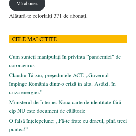
Mă abonez
Alătură-te celorlalți 371 de abonați.
CELE MAI CITITE
Cum sunteți manipulați în privința ”pandemiei” de
coronavirus
Claudiu Târziu, președintele ACT: „Guvernul
împinge România dintr-o criză în alta. Astăzi, în
criza energiei.”
Ministerul de Interne: Noua carte de identitate fără
cip NU este document de călătorie
O falsă înțelepciune: „Fă-te frate cu dracul, pînă treci
puntea!”