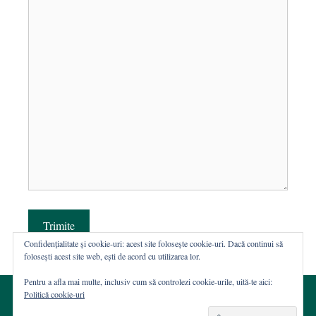
Trimite
Confidențialitate și cookie-uri: acest site folosește cookie-uri. Dacă continui să
folosești acest site web, ești de acord cu utilizarea lor.
Pentru a afla mai multe, inclusiv cum să controlezi cookie-urile, uită-te aici:
Politică cookie-uri
© 2002-2026 · Asociația ROST