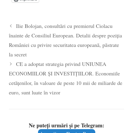
Statul care servește Națiunea
- 21 aprilie
2026
Legea Vexler produce efecte. Bustul
Ilie Bolojan, consultări cu premierul Ciolacu
poetului Octavian Goga, înlăturat din Iași
înainte de Consiliul European. Detalii despre poziția
- 16 aprilie 2026
României cu privire securitatea europeană, păstrate
la secret
CE a adoptat strategia privind UNIUNEA
ECONOMIILOR ȘI INVESTIȚIILOR. Economiile
cetățenilor, în valoare de peste 10 mii de miliarde de
euro, sunt luate în vizor
Ne puteți urmări și pe Telegram: