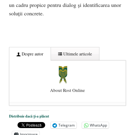
un cadru propice pentru dialog și identificarea unor
soluții concrete.
Despre autor
Ultimele articole
About Rost Online
Dezvăluiri cutremurătoare despre
Distribuie dacă ți-a plăcut
președintele Ucrainei, Volodymyr
Telegram
WhatsApp
Zelensky
- 13 mai 2026
Imprimare