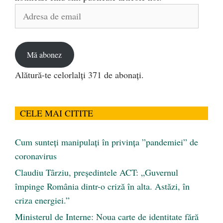
Adresa
de
email
Mă abonez
Alătură-te celorlalți 371 de abonați.
CELE MAI CITITE
Cum sunteți manipulați în privința ”pandemiei” de
coronavirus
Claudiu Târziu, președintele ACT: „Guvernul
împinge România dintr-o criză în alta. Astăzi, în
criza energiei.”
Ministerul de Interne: Noua carte de identitate fără