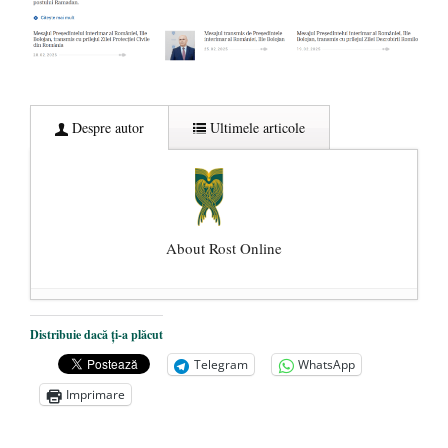
Despre autor
Ultimele articole
About Rost Online
Dezvăluiri cutremurătoare despre
Distribuie dacă ți-a plăcut
președintele Ucrainei, Volodymyr
Telegram
WhatsApp
Zelensky
- 13 mai 2026
Imprimare
Statul care servește Națiunea
- 21 aprilie
2026