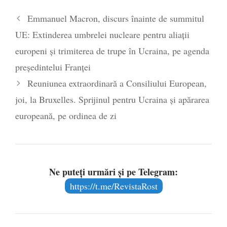
Legea Vexler produce efecte. Bustul
Emmanuel Macron, discurs înainte de summitul
poetului Octavian Goga, înlăturat din Iași
UE: Extinderea umbrelei nucleare pentru aliații
- 16 aprilie 2026
europeni și trimiterea de trupe în Ucraina, pe agenda
președintelui Franței
Reuniunea extraordinară a Consiliului European,
joi, la Bruxelles. Sprijinul pentru Ucraina și apărarea
europeană, pe ordinea de zi
Ne puteți urmări și pe Telegram:
https://t.me/RevistaRost