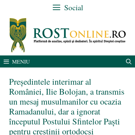
Sari
Social
la
conținut
MENIU
Președintele interimar al
României, Ilie Bolojan, a transmis
un mesaj musulmanilor cu ocazia
Ramadanului, dar a ignorat
începutul Postului Sfintelor Paști
pentru creștinii ortodocși