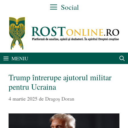
Sari
Social
la
conținut
MENIU
Trump întrerupe ajutorul militar
pentru Ucraina
4 martie 2025
de
Dragoș Doran