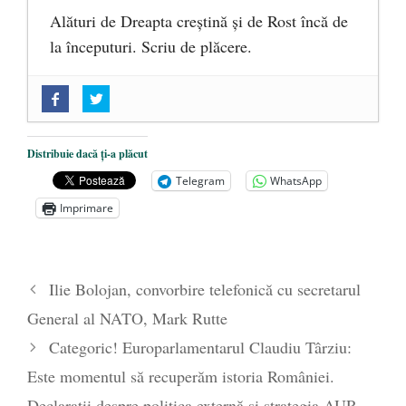
Alături de Dreapta creștină și de Rost încă de
la începuturi. Scriu de plăcere.
„Acum nu e momentul”
- 22 martie 2025
O nouă autostradă distruge pădurea
amazoniană, pentru summitul climatic
Distribuie dacă ți-a plăcut
COP30
- 14 martie 2025
Telegram
WhatsApp
Alegeri controlate
- 11 martie 2025
Imprimare
Ilie Bolojan, convorbire telefonică cu secretarul
General al NATO, Mark Rutte
Categoric! Europarlamentarul Claudiu Târziu:
Este momentul să recuperăm istoria României.
Declarații despre politica externă și strategia AUR