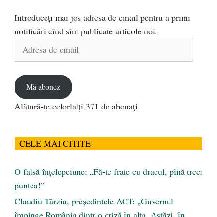
Introduceți mai jos adresa de email pentru a primi
notificări cînd sînt publicate articole noi.
Adresa
de
email
Mă abonez
Alătură-te celorlalți 371 de abonați.
CELE MAI CITITE
O falsă înțelepciune: „Fă-te frate cu dracul, pînă treci
puntea!”
Claudiu Târziu, președintele ACT: „Guvernul
împinge România dintr-o criză în alta. Astăzi, în