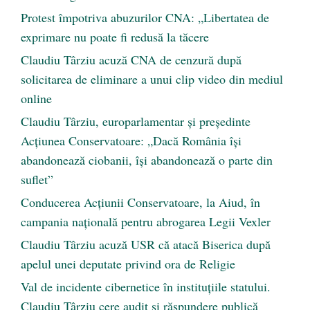
Protest împotriva abuzurilor CNA: „Libertatea de
exprimare nu poate fi redusă la tăcere
Claudiu Târziu acuză CNA de cenzură după
solicitarea de eliminare a unui clip video din mediul
online
Claudiu Târziu, europarlamentar și președinte
Acțiunea Conservatoare: „Dacă România își
abandonează ciobanii, își abandonează o parte din
suflet”
Conducerea Acțiunii Conservatoare, la Aiud, în
campania națională pentru abrogarea Legii Vexler
Claudiu Târziu acuză USR că atacă Biserica după
apelul unei deputate privind ora de Religie
Val de incidente cibernetice în instituțiile statului.
Claudiu Târziu cere audit și răspundere publică