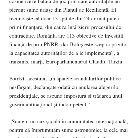
cosmetizeze bătaia de joc prin care autoritățile au
pierdut sume uriașe din Planul de Reziliență. El
recunoaște că doar 13 spitale din 24 ar mai putea
primi finanțare, din cauza întârzierii procesului de
contractare. România are 113 obiective de investiții
finanțările prin PNRR, dar Boloș este sceptic privitor
la capacitatea autorităților de a le implementa”, a
transmis, marți, Europarlamentarul Claudiu Târziu.
Potrivit acestuia, „în spatele scandalurilor politice
nesfârșite, declanșate odată cu anularea alegerilor
prezidențiale, se ascund impostura și trădarea unui
guvern antinațional și incompetent.”
„Suntem un caz școală în comunitatea internațională,
pentru că împrumutăm sume astronomice la cele mai