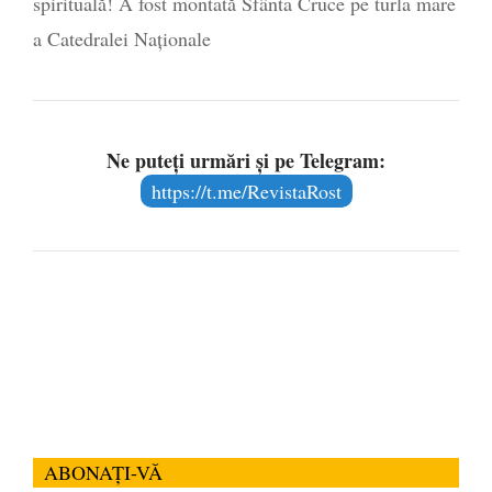
spirituală! A fost montată Sfânta Cruce pe turla mare
a Catedralei Naționale
Ne puteți urmări și pe Telegram:
https://t.me/RevistaRost
ABONAȚI-VĂ