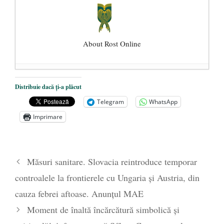
About Rost Online
Dezvăluiri cutremurătoare despre
Distribuie dacă ți-a plăcut
președintele Ucrainei, Volodymyr
Telegram
WhatsApp
Zelensky
- 13 mai 2026
Imprimare
Statul care servește Națiunea
- 21 aprilie
2026
Legea Vexler produce efecte. Bustul
Măsuri sanitare. Slovacia reintroduce temporar
poetului Octavian Goga, înlăturat din Iași
controalele la frontierele cu Ungaria și Austria, din
- 16 aprilie 2026
cauza febrei aftoase. Anunțul MAE
Moment de înaltă încărcătură simbolică și