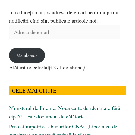
Introduceți mai jos adresa de email pentru a primi
notificări cînd sînt publicate articole noi.
Adresa
de
email
Mă abonez
Alătură-te celorlalți 371 de abonați.
CELE MAI CITITE
Ministerul de Interne: Noua carte de identitate fără
cip NU este document de călătorie
Protest împotriva abuzurilor CNA: „Libertatea de
exprimare nu poate fi redusă la tăcere