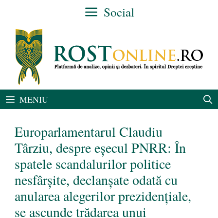
Sari
Social
la
conținut
MENIU
Europarlamentarul Claudiu
Târziu, despre eșecul PNRR: În
spatele scandalurilor politice
nesfârșite, declanșate odată cu
anularea alegerilor prezidențiale,
se ascunde trădarea unui