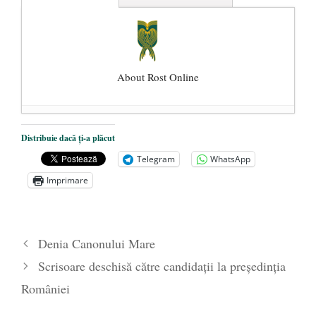
About Rost Online
Dezvăluiri cutremurătoare despre
Distribuie dacă ți-a plăcut
președintele Ucrainei, Volodymyr
Telegram
WhatsApp
Zelensky
- 13 mai 2026
Imprimare
Statul care servește Națiunea
- 21 aprilie
2026
Legea Vexler produce efecte. Bustul
Denia Canonului Mare
poetului Octavian Goga, înlăturat din Iași
Scrisoare deschisă către candidații la președinția
- 16 aprilie 2026
României