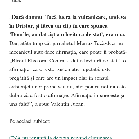
Dacă domnul Tucă lucra la vulcanizare, undeva
„
în Dristor, și făcea un clip în care spunea
‘Dom’le, au dat ăștia o lovitură de stat’, era una.
Dar, atâta timp cât jurnalistul Marius Tucă-deci nu
mecanicul auto-face afirmația, care poate fi probată-
„Biroul Electoral Central a dat o lovitură de stat”- o
afirmație care este sistematic repetată, este
pregătită și care are un impact clar în sensul
existenței unor probe sau nu, aici pentru noi nu este
dubiu că a fost o afirmație. Afirmația în sine este și
una falsă”, a spus Valentin Jucan.
Pe același subiect:
CNA nu renunță la decizia privind eliminarea