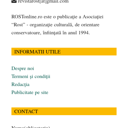
revistarost[at]gmail.com
ROSTonline.ro este o publicaţie a Asociaţiei
“Rost” - organizaţie culturală, de orientare
conservatoare, înfiinţată în anul 1994.
INFORMATII UTILE
Despre noi
Termeni și condiții
Redacția
Publicitate pe site
CONTACT
Nume
(obligatoriu)