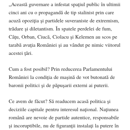
„Această guvernare a infestat spațiul public în ultimii
cinci ani cu o propagandă de tip stalinist prin care
acuză opoziția și partidele suveraniste de extremism,
trădare și diletantism. În spatele perdelei de fum,
Câțu, Orban, Ciucă, Ciolacu și Kelemen au scos pe
tarabă avuția României și au vândut pe nimic viitorul
acestei țări.
Cum a fost posibil? Prin reducerea Parlamentului
României la condiția de mașină de vot butonată de
baronii politici și de păpușarii externi ai puterii.
Ce avem de făcut? Să readucem acasă politica și
deciziile capitale pentru interesul național. Națiunea
română are nevoie de partide autentice, responsabile
și incoruptibile, nu de figuranții instalați la putere în