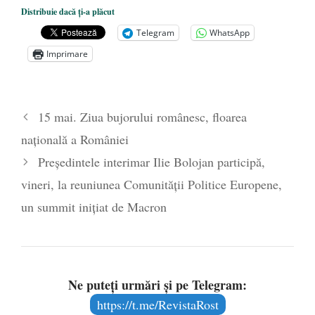
Dezvăluiri cutremurătoare despre
Distribuie dacă ți-a plăcut
președintele Ucrainei, Volodymyr
Telegram
WhatsApp
Zelensky
- 13 mai 2026
Imprimare
Statul care servește Națiunea
- 21 aprilie
2026
Legea Vexler produce efecte. Bustul
15 mai. Ziua bujorului românesc, floarea
poetului Octavian Goga, înlăturat din Iași
naţională a României
- 16 aprilie 2026
Președintele interimar Ilie Bolojan participă,
vineri, la reuniunea Comunității Politice Europene,
un summit inițiat de Macron
Ne puteți urmări și pe Telegram:
https://t.me/RevistaRost