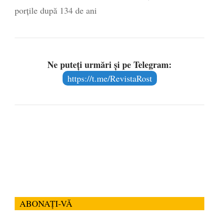
porțile după 134 de ani
Ne puteți urmări și pe Telegram:
https://t.me/RevistaRost
ABONAȚI-VĂ