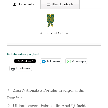
Despre autor
Ultimele articole
About Rost Online
Dezvăluiri cutremurătoare despre
Distribuie dacă ți-a plăcut
președintele Ucrainei, Volodymyr
Telegram
WhatsApp
Zelensky
- 13 mai 2026
Imprimare
Statul care servește Națiunea
- 21 aprilie
2026
Legea Vexler produce efecte. Bustul
Ziua Naţională a Portului Tradiţional din
poetului Octavian Goga, înlăturat din Iași
România
- 16 aprilie 2026
Ultimul vagon. Fabrica din Arad își închide