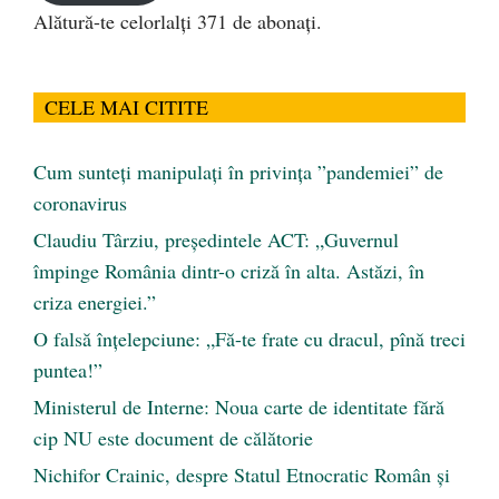
Alătură-te celorlalți 371 de abonați.
CELE MAI CITITE
Cum sunteți manipulați în privința ”pandemiei” de
coronavirus
Claudiu Târziu, președintele ACT: „Guvernul
împinge România dintr-o criză în alta. Astăzi, în
criza energiei.”
O falsă înțelepciune: „Fă-te frate cu dracul, pînă treci
puntea!”
Ministerul de Interne: Noua carte de identitate fără
cip NU este document de călătorie
Nichifor Crainic, despre Statul Etnocratic Român şi