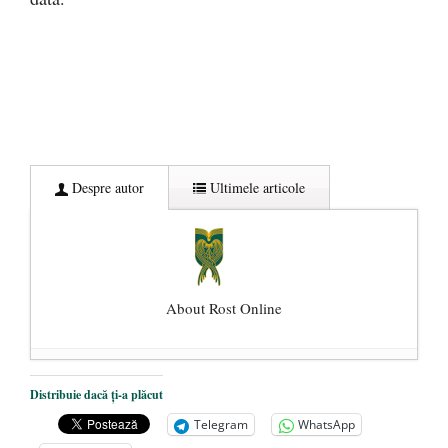
Despre autor
Ultimele articole
About Rost Online
Dezvăluiri cutremurătoare despre
Distribuie dacă ți-a plăcut
președintele Ucrainei, Volodymyr
Telegram
WhatsApp
Zelensky
- 13 mai 2026