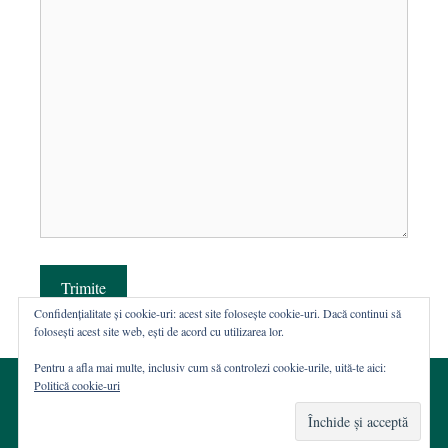
Trimite
Confidențialitate și cookie-uri: acest site folosește cookie-uri. Dacă continui să
folosești acest site web, ești de acord cu utilizarea lor.
Pentru a afla mai multe, inclusiv cum să controlezi cookie-urile, uită-te aici:
Politică cookie-uri
© 2002-2026 · Asociația ROST
Web hosting şi dezvoltare Wordpress:
Casa de WEB