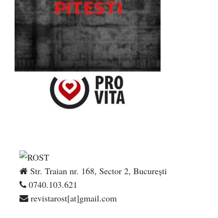
Str. Traian nr. 168, Sector 2, București
0740.103.621
revistarost[at]gmail.com