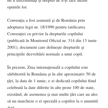
nu fi discriminaţi şi dreptul de a-şi face auzite
opiniile lor.
Convenția a fost asumată și de România prin
adoptarea legii nr. 18/1990 pentru ratificarea
Convenției cu privire la drepturile copilului
(publicată în Monitorul Oficial nr. 314 din 13 iunie
2001), document care definește drepturile și
principiile dezvoltării normale a unui copil.
În prezent, Ziua internaţională a copilului este
sărbătorită în România şi în alte aproximativ 50 de
ţări, la data de 1 iunie, o zi dedicată copilului fiind
celebrată la date diferite în alte peste 100 de state,
existând, de asemenea şi mai multe ţări care au ales
să nu marcheze o zi specială a copiilor la o anumită
dată.