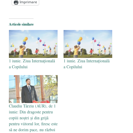
Imprimare
Statul care servește Națiunea
- 21 aprilie
2026
Legea Vexler produce efecte. Bustul
Articole similare
poetului Octavian Goga, înlăturat din Iași
- 16 aprilie 2026
1 iunie. Ziua Internațională
1 iunie. Ziua Internațională
a Copilului
a Copilului
Claudiu Târziu (AUR), de 1
iunie: Din dragoste pentru
copiii noștri și din grijă
pentru viitorul lor, firesc este
să ne dorim pace, nu război