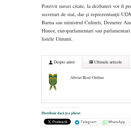
Potrivit sursei citate, la dezbateri vor fi
secretari de stat, dar și reprezentanții 
Barna sau ministrul Culturii, Demeter And
Hunor, europarlamentari sau parlamentari 
listele Uniunii.
Despre autor
Ultimele articole
About Rost Online
Dezvăluiri cutremurătoare despre 
Distribuie dacă ți-a plăcut
Statul care servește Națiunea
- 21 
Telegram
WhatsApp
Legea Vexler produce efecte. Bustu