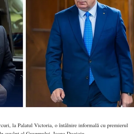
uri, la Palatul Victoria, o întâlnire informală cu premierul
de cuvânt al Guvernului, Ioana Dogioiu.