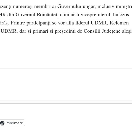
 prezenți numeroși membri ai Guvernului ungar, inclusiv miniștri
UDMR din Guvernul României, cum ar fi vicepremierul Tanczos
rás. Printre participanți se vor afla liderul UDMR, Kelemen
UDMR, dar și primari și președinți de Consilii Județene aleși
președintele Ucrainei, Volodymyr Zelensky
- 13 mai 2026
aprilie 2026
Imprimare
l poetului Octavian Goga, înlăturat din Iași
- 16 aprilie 2026