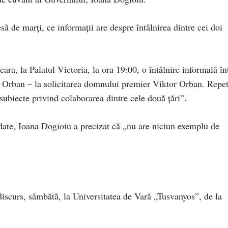
resă de marți, ce informații are despre întâlnirea dintre cei doi
ara, la Palatul Victoria, la ora 19:00, o întâlnire informală în
r Orban – la solicitarea domnului premier Viktor Orban. Repet
 subiecte privind colaborarea dintre cele două țări”.
rdate, Ioana Dogioiu a precizat că „nu are niciun exemplu de
iscurs, sâmbătă, la Universitatea de Vară „Tusvanyos”, de la