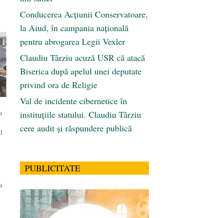
Conducerea Acțiunii Conservatoare,
la Aiud, în campania națională
pentru abrogarea Legii Vexler
Claudiu Târziu acuză USR că atacă
Biserica după apelul unei deputate
privind ora de Religie
Val de incidente cibernetice în
a
instituțiile statului. Claudiu Târziu
cere audit și răspundere publică
l
PUBLICITATE
a