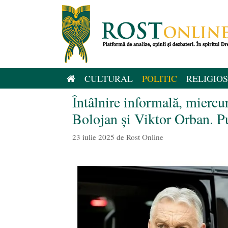
Sari
la
conținut
CULTURAL
POLITIC
RELIGIOS
Întâlnire informală, miercuri
Bolojan și Viktor Orban. P
23 iulie 2025
de
Rost Online