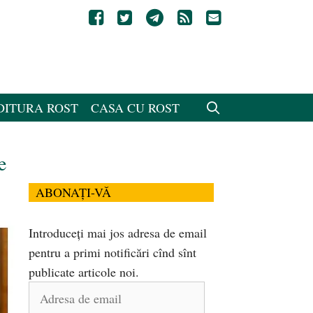
DITURA ROST
CASA CU ROST
e
ABONAȚI-VĂ
Introduceți mai jos adresa de email
pentru a primi notificări cînd sînt
publicate articole noi.
Adresa
de