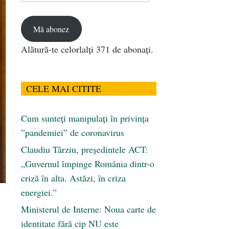
email
Mă abonez
Alătură-te celorlalți 371 de abonați.
CELE MAI CITITE
Cum sunteți manipulați în privința
”pandemiei” de coronavirus
Claudiu Târziu, președintele ACT:
„Guvernul împinge România dintr-o
criză în alta. Astăzi, în criza
energiei.”
Ministerul de Interne: Noua carte de
identitate fără cip NU este