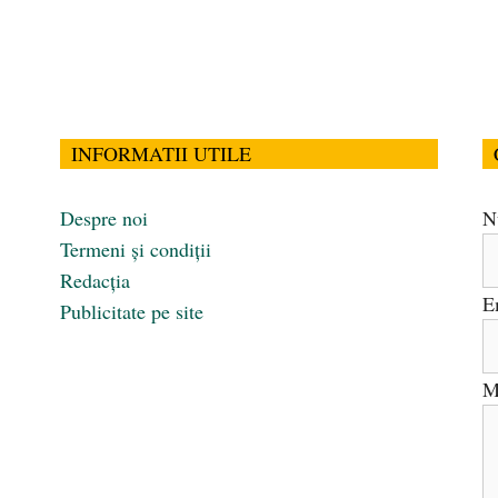
INFORMATII UTILE
Despre noi
N
Termeni și condiții
Redacția
E
Publicitate pe site
M