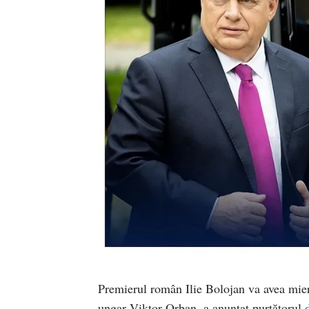
Premierul român Ilie Bolojan va avea mierc
ungar Viktor Orban, a anunțat purtătorul 