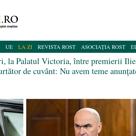
UE
LA ZI
REVISTA ROST
ASOCIAȚIA ROST
E
, la Palatul Victoria, între premierii Ilie
urtător de cuvânt: Nu avem teme anunțat