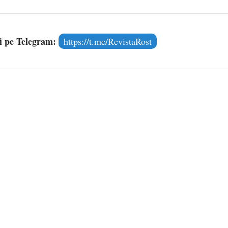
și pe Telegram:
https://t.me/RevistaRost