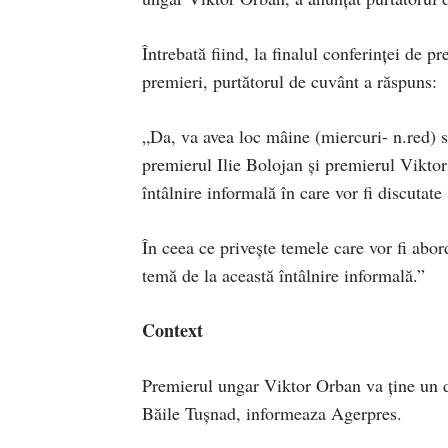
Întrebată fiind, la finalul conferinței de p
premieri, purtătorul de cuvânt a răspuns:
„Da, va avea loc mâine (miercuri- n.red) se
premierul Ilie Bolojan și premierul Vikto
întâlnire informală în care vor fi discutate
În ceea ce privește temele care vor fi abo
temă de la această întâlnire informală.”
Context
Premierul ungar Viktor Orban va ține un d
Băile Tușnad, informeaza Agerpres.