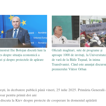
nistrul Ilie Bolojan discută luni la
Oficiali maghiari, sute de programe și
es despre situația economică a
aproape 1000 de invitați, la Universitate
i și despre proiectele de apărare
de vară de la Băile Tușnad, în inima
Transilvaniei. Când este anunțat discursu
premierului Viktor Orban
ești, în dezbatere publică până vineri, 25 iulie 2025. Primăria Generală 
oar pentru primii doi ani
 discuta la Kiev despre proiecte de cooperare în domeniul apărării