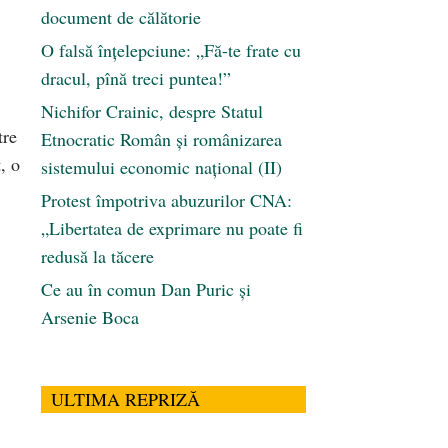
document de călătorie
O falsă înțelepciune: „Fă-te frate cu
dracul, pînă treci puntea!”
Nichifor Crainic, despre Statul
tre
Etnocratic Român şi românizarea
, o
sistemului economic naţional (II)
Protest împotriva abuzurilor CNA:
„Libertatea de exprimare nu poate fi
redusă la tăcere
Ce au în comun Dan Puric şi
Arsenie Boca
ULTIMA REPRIZĂ