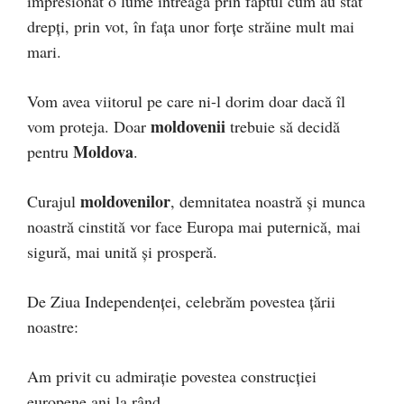
impresionat o lume întreagă prin faptul cum au stat
drepți, prin vot, în fața unor forțe străine mult mai
mari.
Vom avea viitorul pe care ni-l dorim doar dacă îl
moldovenii
vom proteja. Doar
trebuie să decidă
Moldova
pentru
.
moldovenilor
Curajul
, demnitatea noastră și munca
noastră cinstită vor face Europa mai puternică, mai
sigură, mai unită și prosperă.
De Ziua Independenței, celebrăm povestea țării
noastre:
Am privit cu admirație povestea construcției
europene ani la rând.