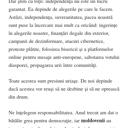
Dar știm cu toții: independența nu este un lucru
garantat. Ea depinde de alegerile pe care le facem.
Astăzi, independența, suveranitatea, pacea noastră
sunt puse la încercare mai mult ca oricând: ingerințe
în alegerile noastre, finanțări ilegale din exterior,
campanii de dezinformare, atacuri cibernetice,
proteste plătite, folosirea bisericii și a platformelor
online pentru mesaje anti-europene, sabotarea votului
diasporei, propagarea urii între comunități.
Toate acestea sunt presiuni uriașe. De noi depinde
dacă acestea vor reuși să ne dezbine și să ne oprească
din drum.
Ne înțelegem responsabilitatea. Anul trecut am dat o
moldovenii
bătălie grea pentru democrație, iar
au