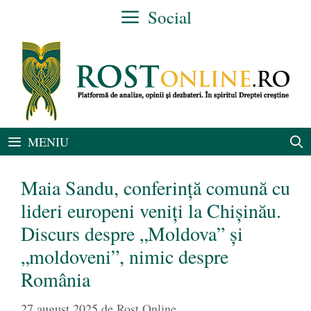
Sari
Social
la
conținut
MENIU
Maia Sandu, conferință comună cu
lideri europeni veniți la Chișinău.
Discurs despre „Moldova” și
„moldoveni”, nimic despre
România
27 august 2025
de
Rost Online