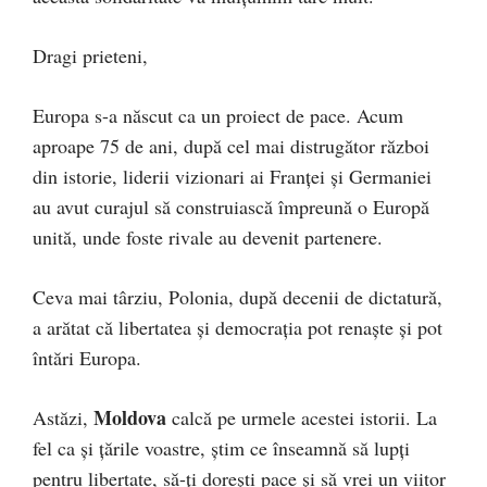
Dragi prieteni,
Europa s-a născut ca un proiect de pace. Acum
aproape 75 de ani, după cel mai distrugător război
din istorie, liderii vizionari ai Franței și Germaniei
au avut curajul să construiască împreună o Europă
unită, unde foste rivale au devenit partenere.
Ceva mai târziu, Polonia, după decenii de dictatură,
a arătat că libertatea și democrația pot renaște și pot
întări Europa.
Moldova
Astăzi,
calcă pe urmele acestei istorii. La
fel ca și țările voastre, știm ce înseamnă să lupți
pentru libertate, să-ți dorești pace și să vrei un viitor