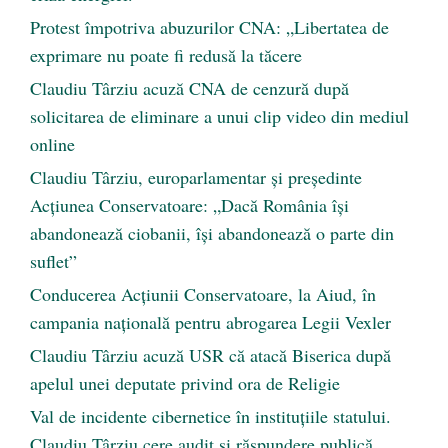
Protest împotriva abuzurilor CNA: „Libertatea de
exprimare nu poate fi redusă la tăcere
Claudiu Târziu acuză CNA de cenzură după
solicitarea de eliminare a unui clip video din mediul
online
Claudiu Târziu, europarlamentar și președinte
Acțiunea Conservatoare: „Dacă România își
abandonează ciobanii, își abandonează o parte din
suflet”
Conducerea Acțiunii Conservatoare, la Aiud, în
campania națională pentru abrogarea Legii Vexler
Claudiu Târziu acuză USR că atacă Biserica după
apelul unei deputate privind ora de Religie
Val de incidente cibernetice în instituțiile statului.
Claudiu Târziu cere audit și răspundere publică