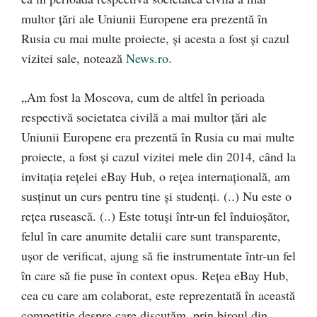
multor ţări ale Uniunii Europene era prezentă în
Rusia cu mai multe proiecte, şi acesta a fost şi cazul
vizitei sale, notează
News.ro
.
„Am fost la Moscova, cum de altfel în perioada
respectivă societatea civilă a mai multor ţări ale
Uniunii Europene era prezentă în Rusia cu mai multe
proiecte, a fost şi cazul vizitei mele din 2014, când la
invitaţia reţelei eBay Hub, o reţea internaţională, am
susţinut un curs pentru tine şi studenţi. (..) Nu este o
reţea rusească. (..) Este totuşi într-un fel înduioşător,
felul în care anumite detalii care sunt transparente,
uşor de verificat, ajung să fie instrumentate într-un fel
în care să fie puse în context opus. Reţea eBay Hub,
cea cu care am colaborat, este reprezentată în această
competiţie despre care discutăm, prin biroul din