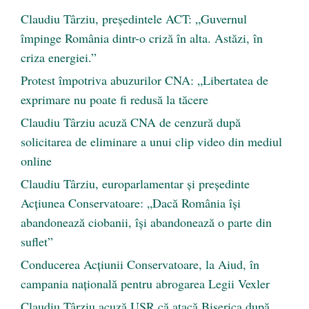
Claudiu Târziu, președintele ACT: „Guvernul
împinge România dintr-o criză în alta. Astăzi, în
criza energiei.”
Protest împotriva abuzurilor CNA: „Libertatea de
exprimare nu poate fi redusă la tăcere
Claudiu Târziu acuză CNA de cenzură după
solicitarea de eliminare a unui clip video din mediul
online
Claudiu Târziu, europarlamentar și președinte
Acțiunea Conservatoare: „Dacă România își
abandonează ciobanii, își abandonează o parte din
suflet”
Conducerea Acțiunii Conservatoare, la Aiud, în
campania națională pentru abrogarea Legii Vexler
Claudiu Târziu acuză USR că atacă Biserica după