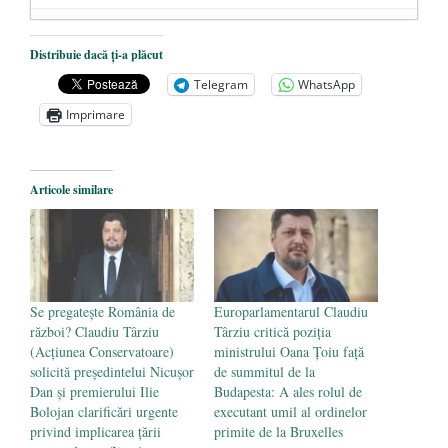
Dezvăluiri cutremurătoare despre
Distribuie dacă ți-a plăcut
președintele Ucrainei, Volodymyr
Telegram
WhatsApp
Zelensky
- 13 mai 2026
Imprimare
Statul care servește Națiunea
- 21 aprilie
2026
Legea Vexler produce efecte. Bustul
Articole similare
poetului Octavian Goga, înlăturat din Iași
- 16 aprilie 2026
Se pregatește România de
Europarlamentarul Claudiu
război? Claudiu Târziu
Târziu critică poziția
(Acțiunea Conservatoare)
ministrului Oana Țoiu față
solicită președintelui Nicușor
de summitul de la
Dan și premierului Ilie
Budapesta: A ales rolul de
Bolojan clarificări urgente
executant umil al ordinelor
privind implicarea țării
primite de la Bruxelles