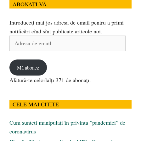
ABONAȚI-VĂ
Introduceți mai jos adresa de email pentru a primi
notificări cînd sînt publicate articole noi.
Adresa
de
email
Mă abonez
Alătură-te celorlalți 371 de abonați.
CELE MAI CITITE
Cum sunteți manipulați în privința ”pandemiei” de
coronavirus