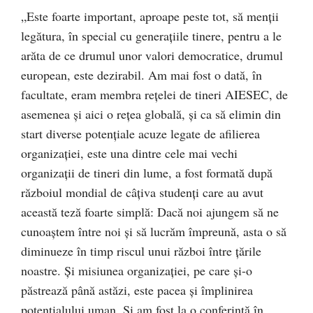
„Este foarte important, aproape peste tot, să menţii
legătura, în special cu generaţiile tinere, pentru a le
arăta de ce drumul unor valori democratice, drumul
european, este dezirabil. Am mai fost o dată, în
facultate, eram membra reţelei de tineri AIESEC, de
asemenea şi aici o reţea globală, şi ca să elimin din
start diverse potenţiale acuze legate de afilierea
organizaţiei, este una dintre cele mai vechi
organizaţii de tineri din lume, a fost formată după
războiul mondial de câţiva studenţi care au avut
această teză foarte simplă: Dacă noi ajungem să ne
cunoaştem între noi şi să lucrăm împreună, asta o să
diminueze în timp riscul unui război între ţările
noastre. Şi misiunea organizaţiei, pe care şi-o
păstrează până astăzi, este pacea şi împlinirea
potenţialului uman. Şi am fost la o conferinţă în