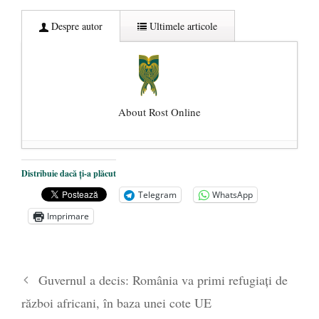
Despre autor
Ultimele articole
About Rost Online
Dezvăluiri cutremurătoare despre
Distribuie dacă ți-a plăcut
președintele Ucrainei, Volodymyr
Telegram
WhatsApp
Zelensky
- 13 mai 2026
Imprimare
Statul care servește Națiunea
- 21 aprilie
2026
Legea Vexler produce efecte. Bustul
Guvernul a decis: România va primi refugiați de
poetului Octavian Goga, înlăturat din Iași
război africani, în baza unei cote UE
- 16 aprilie 2026