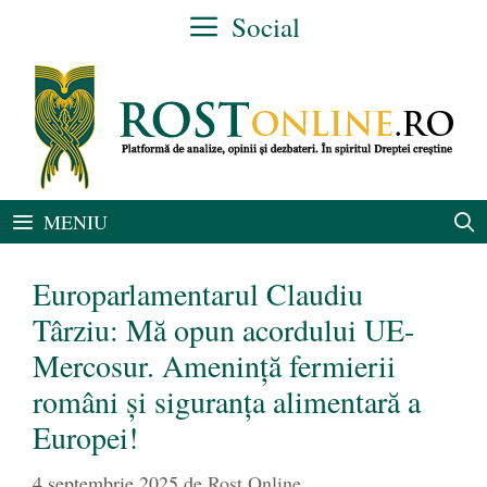
Sari
Social
la
conținut
MENIU
Europarlamentarul Claudiu
Târziu: Mă opun acordului UE-
Mercosur. Amenință fermierii
români și siguranța alimentară a
Europei!
4 septembrie 2025
de
Rost Online