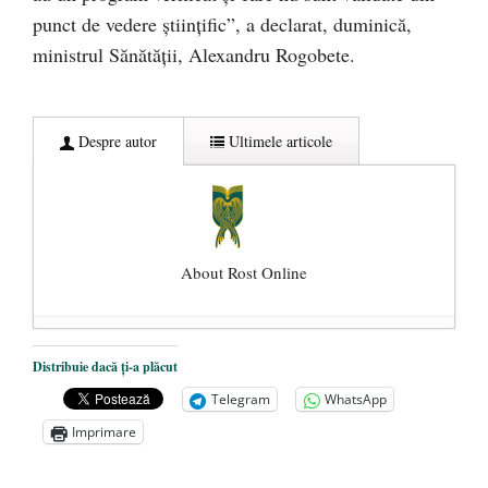
punct de vedere ştiinţific”, a declarat, duminică,
ministrul Sănătăţii, Alexandru Rogobete.
Despre autor
Ultimele articole
About Rost Online
Dezvăluiri cutremurătoare despre
Distribuie dacă ți-a plăcut
președintele Ucrainei, Volodymyr
Telegram
WhatsApp
Zelensky
- 13 mai 2026
Imprimare
Statul care servește Națiunea
- 21 aprilie
2026