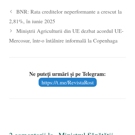
Legea Vexler produce efecte. Bustul
BNR: Rata creditelor neperformante a crescut la
poetului Octavian Goga, înlăturat din Iași
2,81%, în iunie 2025
- 16 aprilie 2026
Miniștrii Agriculturii din UE dezbat acordul UE-
Mercosur, într-o întâlnire informală la Copenhaga
Ne puteți urmări și pe Telegram:
https://t.me/RevistaRost