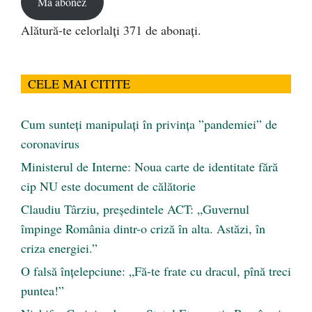
Mă abonez
Alătură-te celorlalți 371 de abonați.
CELE MAI CITITE
Cum sunteți manipulați în privința ”pandemiei” de
coronavirus
Ministerul de Interne: Noua carte de identitate fără
cip NU este document de călătorie
Claudiu Târziu, președintele ACT: „Guvernul
împinge România dintr-o criză în alta. Astăzi, în
criza energiei.”
O falsă înțelepciune: „Fă-te frate cu dracul, pînă treci
puntea!”