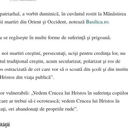
patriarhal, a vorbit duminică, în cuvântul rostit la Mănăstirea
ii martiri din Orient și Occident, notează
Basilica.ro
.
ea se regăsește în multe forme de suferință și prigoană.
i martiri creştini, persecutați, uciși pentru credința lor, nu
ul tradițional creștin, acum secularizat, polarizat și ros de
 ostracizată de cei care vor să o scoată din școli și din institu
 Hristos din viața publică”.
or vulnerabili: „Vedem Crucea lui Hristos în suferința copiilor
 care ar trebui să-i ocrotească; vedem Crucea lui Hristos în
zați, ori abandonați de propriile rude”.
tății