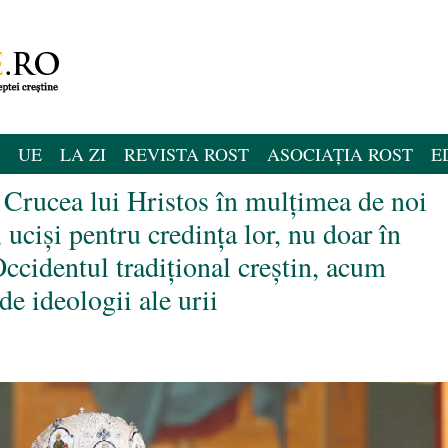
UE
LA ZI
REVISTA ROST
ASOCIAȚIA ROST
E
 Crucea lui Hristos în mulțimea de noi
, uciși pentru credința lor, nu doar în
Occidentul tradițional creștin, acum
 de ideologii ale urii