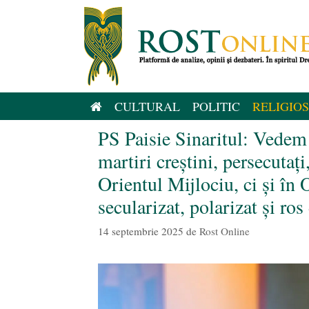
Sari
la
conținut
CULTURAL
POLITIC
RELIGIOS
PS Paisie Sinaritul: Vedem
martiri creştini, persecutați
Orientul Mijlociu, ci și în 
secularizat, polarizat și ros
14 septembrie 2025
de
Rost Online