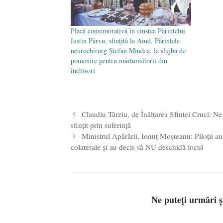
Placă comemorativă în cinstea Părintelui
Iustin Pârvu, sfințită la Aiud. Părintele
neurochirurg Ștefan Mindea, la slujba de
pomenire pentru mărturisitorii din
închisori
Claudiu Târziu, de Înălțarea Sfintei Cruci: Ne
sfințit prin suferință
Ministrul Apărării, Ionuț Moșteanu: Piloții au
colaterale și au decis să NU deschidă focul
Ne puteți urmări 