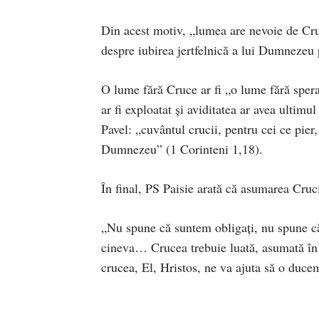
Din acest motiv, „lumea are nevoie de Cru
despre iubirea jertfelnică a lui Dumnezeu 
O lume fără Cruce ar fi „o lume fără speran
ar fi exploatat și aviditatea ar avea ultimu
Pavel: „cuvântul crucii, pentru cei ce pier
Dumnezeu” (1 Corinteni 1,18).
În final, PS Paisie arată că asumarea Cruci
„Nu spune că suntem obligați, nu spune c
cineva… Crucea trebuie luată, asumată în 
crucea, El, Hristos, ne va ajuta să o duce