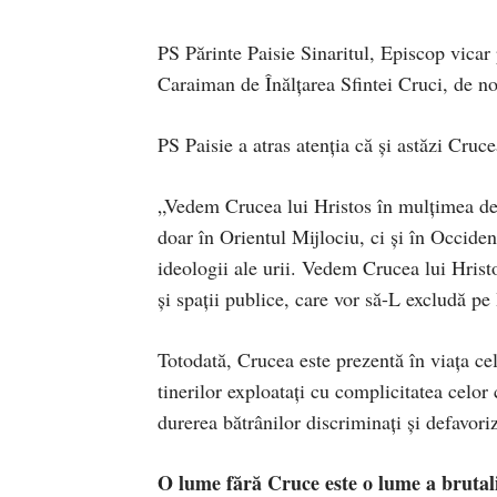
PS Părinte Paisie Sinaritul, Episcop vicar 
Caraiman de Înălțarea Sfintei Cruci, de no
PS Paisie a atras atenția că și astăzi Cruc
„Vedem Crucea lui Hristos în mulțimea de no
doar în Orientul Mijlociu, ci și în Occident
ideologii ale urii. Vedem Crucea lui Hristos
și spații publice, care vor să-L excludă pe
Totodată, Crucea este prezentă în viața cel
tinerilor exploatați cu complicitatea celor
durerea bătrânilor discriminați și defavori
O lume fără Cruce este o lume a brutali