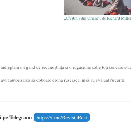
„Creştinii din Orient”, de Richard Millet
 îndreptăm un gând de recunoștință și o rugăciune către toți cei care s-a
 avut autorizarea să doboare drona rusească, însă au evaluat riscurile
și pe Telegram:
https://t.me/RevistaRost