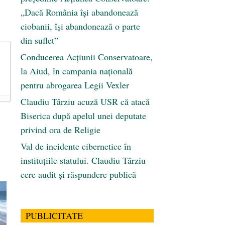
„Dacă România își abandonează
ciobanii, își abandonează o parte
din suflet”
Conducerea Acțiunii Conservatoare,
la Aiud, în campania națională
pentru abrogarea Legii Vexler
Claudiu Târziu acuză USR că atacă
Biserica după apelul unei deputate
privind ora de Religie
Val de incidente cibernetice în
instituțiile statului. Claudiu Târziu
cere audit și răspundere publică
PUBLICITATE