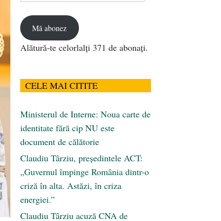
email
Mă abonez
Alătură-te celorlalți 371 de abonați.
CELE MAI CITITE
Ministerul de Interne: Noua carte de
identitate fără cip NU este
document de călătorie
Claudiu Târziu, președintele ACT:
„Guvernul împinge România dintr-o
criză în alta. Astăzi, în criza
energiei.”
Claudiu Târziu acuză CNA de