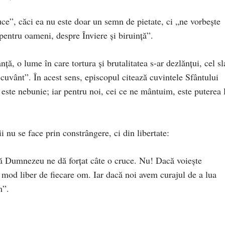
ce”, căci ea nu este doar un semn de pietate, ci „ne vorbește
pentru oameni, despre Înviere şi biruință”.
ță, o lume în care tortura și brutalitatea s-ar dezlănțui, cel s
l cuvânt”. În acest sens, episcopul citează cuvintele Sfântului
, este nebunie; iar pentru noi, cei ce ne mântuim, este puterea 
i nu se face prin constrângere, ci din libertate:
ă Dumnezeu ne dă forțat câte o cruce. Nu! Dacă voiește
mod liber de fiecare om. Iar dacă noi avem curajul de a lua
m”.