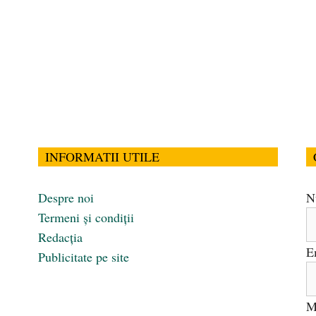
INFORMATII UTILE
Despre noi
N
Termeni și condiții
Redacția
E
Publicitate pe site
M