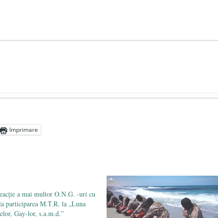
președintele Ucrainei, Volodymyr Zelensky
- 13 mai 2026
aprilie 2026
Imprimare
l poetului Octavian Goga, înlăturat din Iași
- 16 aprilie 2026
eacție a mai multor O.N.G. -uri cu
 la participarea M.T.R. la „Luna
elor, Gay-lor, s.a.m.d.”