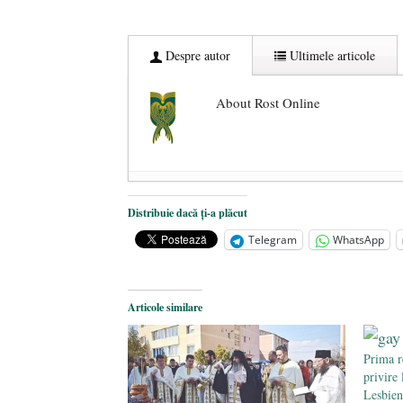
Despre autor
Ultimele articole
About Rost Online
Dezvăluiri cutremurătoare despre 
Distribuie dacă ți-a plăcut
Statul care servește Națiunea
- 21 
Telegram
WhatsApp
Legea Vexler produce efecte. Bustu
Articole similare
Prima r
privire
Lesbien