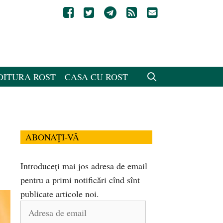
DITURA ROST
CASA CU ROST
ABONAȚI-VĂ
Introduceți mai jos adresa de email
pentru a primi notificări cînd sînt
publicate articole noi.
Adresa
de