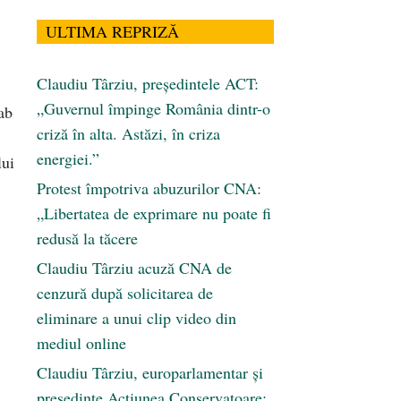
ULTIMA REPRIZĂ
Claudiu Târziu, președintele ACT:
„Guvernul împinge România dintr-o
lab
criză în alta. Astăzi, în criza
energiei.”
lui
Protest împotriva abuzurilor CNA:
„Libertatea de exprimare nu poate fi
redusă la tăcere
Claudiu Târziu acuză CNA de
cenzură după solicitarea de
eliminare a unui clip video din
mediul online
Claudiu Târziu, europarlamentar și
președinte Acțiunea Conservatoare: