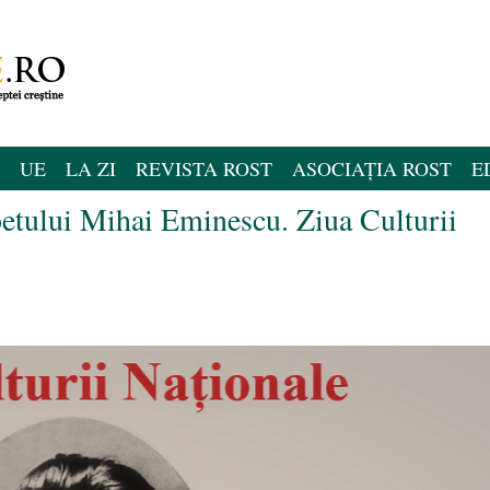
UE
LA ZI
REVISTA ROST
ASOCIAȚIA ROST
E
oetului Mihai Eminescu. Ziua Culturii