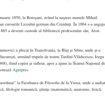
nuarie 1850, la Botoşani, având la naștere numele Mihail
t cursurile Liceului german din Cernăuţi. În 1864 s-a angaja
1865 a devenit custode al bibliotecii profesorului său, Aron
ovici a plecat în Transilvania, la Blaj şi Sibiu, unde şi-a
a Bucureşti, urmând trupele de teatru Tardini-Vlădicescu, Iorgu
), fiind copist şi sufleur, apoi a ajuns la Teatrul Naţional di
 notează
Agerpres
.
aordinar” la Facultatea de Filosofie de la Viena, unde a audia
ică, filologie romanică, ştiinţe (matematică, anatomie, fizică,