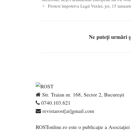
Protest împotriva Legii Vexler, joi, 15 ianuari
Ne puteți urmări 
Str. Traian nr. 168, Sector 2, București
0740.103.621
revistarost[at]gmail.com
ROSTonline.ro este o publicaţie a Asociaţiei