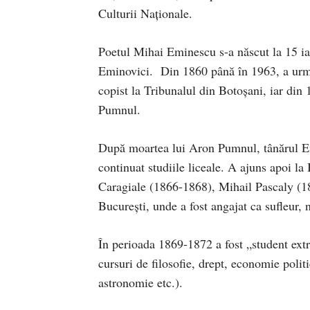
Culturii Naționale.
Poetul Mihai Eminescu s-a născut la 15 ia
Eminovici. Din 1860 până în 1963, a urma
copist la Tribunalul din Botoşani, iar din 
Pumnul.
După moartea lui Aron Pumnul, tânărul Emin
continuat studiile liceale. A ajuns apoi l
Caragiale (1866-1868), Mihail Pascaly (1868
Bucureşti, unde a fost angajat ca sufleur,
În perioada 1869-1872 a fost „student extr
cursuri de filosofie, drept, economie polit
astronomie etc.).