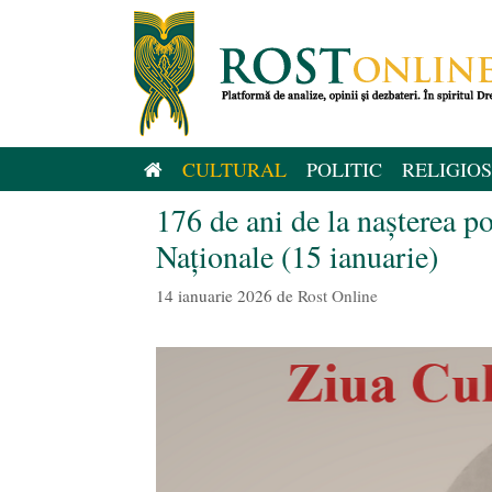
Sari
la
conținut
CULTURAL
POLITIC
RELIGIOS
176 de ani de la nașterea p
Naționale (15 ianuarie)
14 ianuarie 2026
de
Rost Online