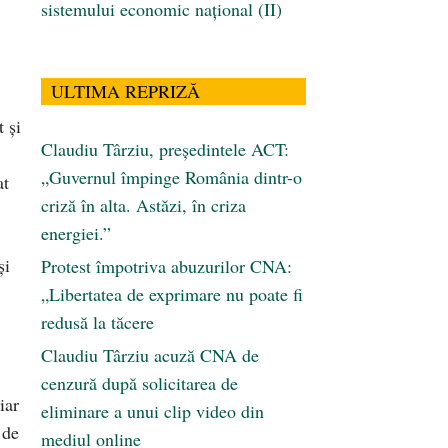
sistemului economic naţional (II)
ULTIMA REPRIZĂ
t şi
Claudiu Târziu, președintele ACT:
„Guvernul împinge România dintr-o
at
criză în alta. Astăzi, în criza
energiei.”
şi
Protest împotriva abuzurilor CNA:
„Libertatea de exprimare nu poate fi
redusă la tăcere
Claudiu Târziu acuză CNA de
cenzură după solicitarea de
iar
eliminare a unui clip video din
 de
mediul online