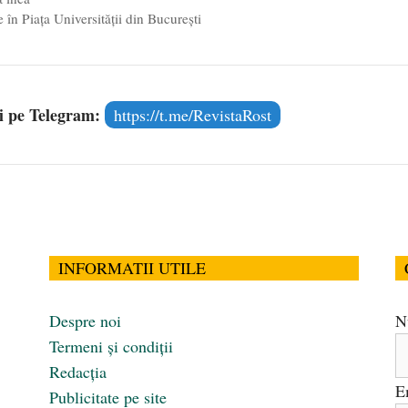
e în Piața Universității din București
și pe Telegram:
https://t.me/RevistaRost
INFORMATII UTILE
Despre noi
N
Termeni și condiții
Redacția
E
Publicitate pe site