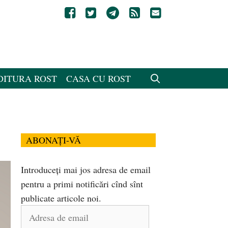
DITURA ROST
CASA CU ROST
ABONAȚI-VĂ
Introduceți mai jos adresa de email
pentru a primi notificări cînd sînt
publicate articole noi.
Adresa
de