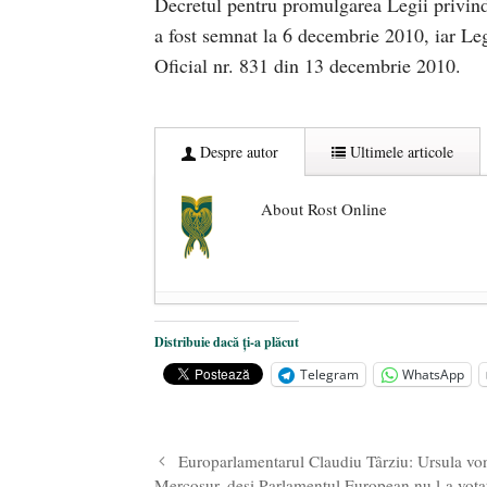
Decretul pentru promulgarea Legii privind 
a fost semnat la 6 decembrie 2010, iar Le
Oficial nr. 831 din 13 decembrie 2010.
Despre autor
Ultimele articole
About Rost Online
Dezvăluiri cutremurătoare despre 
Distribuie dacă ți-a plăcut
Statul care servește Națiunea
- 21 
Telegram
WhatsApp
Legea Vexler produce efecte. Bustu
Europarlamentarul Claudiu Târziu: Ursula vo
Mercosur, deși Parlamentul European nu l-a vota