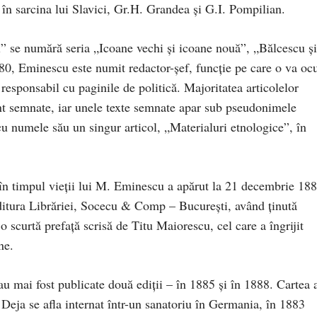
 în sarcina lui Slavici, Gr.H. Grandea şi G.I. Pompilian.
l” se numără seria „Icoane vechi şi icoane nouă”, „Bălcescu şi
880, Eminescu este numit redactor-şef, funcţie pe care o va oc
responsabil cu paginile de politică. Majoritatea articolelor
t semnate, iar unele texte semnate apar sub pseudonimele
u numele său un singur articol, „Materialuri etnologice”, în
 în timpul vieţii lui M. Eminescu a apărut la 21 decembrie 188
e Editura Librăriei, Socecu & Comp – Bucureşti, având ţinută
 o scurtă prefaţă scrisă de Titu Maiorescu, cel care a îngrijit
ne.
au mai fost publicate două ediţii – în 1885 şi în 1888. Cartea 
 Deja se afla internat într-un sanatoriu în Germania, în 1883