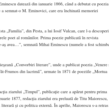
 Eminescu datează din ianuarie 1866, când a debutat cu poezia
 a semnat-o M. Eminovici, care era închinată memoriei
sta „Familia”, din Pesta, a lui Iosif Vulcan, care l-a descoperi
rele poet al românilor. Prima poezie publicată în revista
„De-aş avea…”, semnată Mihai Eminescu (numele a fost schimb
 ieşeană „Convorbiri literare”, unde a publicat poezia „Venere 
ăt-Frumos din lacrimă”, urmate în 1871 de poeziile „Mortua
acţia ziarului „Timpul”, publicaţie care a apărut pentru prima
nuarie 1877, redacţia ziarului era preluată de Titu Maiorescu, 
literară şi cu politica externă. În aprilie, Maiorescu s-a retras