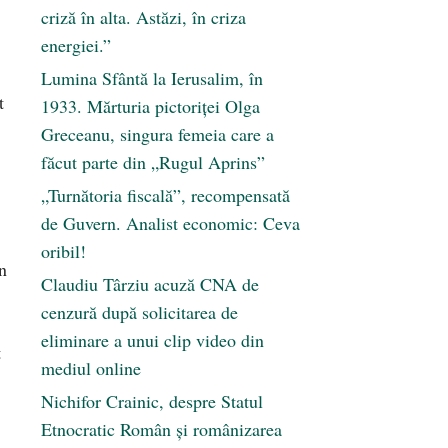
criză în alta. Astăzi, în criza
energiei.”
Lumina Sfântă la Ierusalim, în
t
1933. Mărturia pictoriței Olga
Greceanu, singura femeia care a
făcut parte din „Rugul Aprins”
„Turnătoria fiscală”, recompensată
de Guvern. Analist economic: Ceva
oribil!
n
Claudiu Târziu acuză CNA de
cenzură după solicitarea de
eliminare a unui clip video din
t
mediul online
Nichifor Crainic, despre Statul
Etnocratic Român şi românizarea