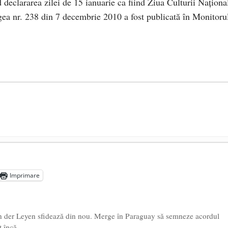
declararea zilei de 15 ianuarie ca fiind Ziua Culturii Naţiona
gea nr. 238 din 7 decembrie 2010 a fost publicată în Monitoru
președintele Ucrainei, Volodymyr Zelensky
- 13 mai 2026
aprilie 2026
Imprimare
l poetului Octavian Goga, înlăturat din Iași
- 16 aprilie 2026
n der Leyen sfidează din nou. Merge în Paraguay să semneze acordul
t încă