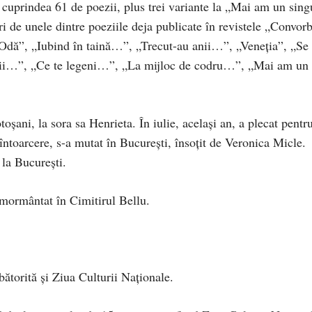
cuprindea 61 de poezii, plus trei variante la „Mai am un sing
ri de unele dintre poeziile deja publicate în revistele „Convorb
 „Odă”, „Iubind în taină…”, „Trecut-au anii…”, „Veneţia”, „Se
mii…”, „Ce te legeni…”, „La mijloc de codru…”, „Mai am un
oşani, la sora sa Henrieta. În iulie, acelaşi an, a plecat pentr
 întoarcere, s-a mutat în Bucureşti, însoţit de Veronica Micle.
la Bucureşti.
înmormântat în Cimitirul Bellu.
ătorită și Ziua Culturii Naționale.