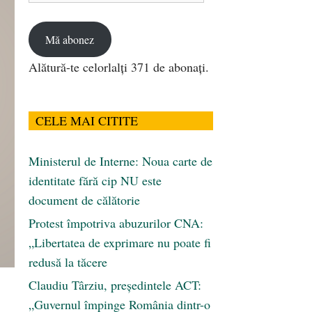
email
Mă abonez
Alătură-te celorlalți 371 de abonați.
CELE MAI CITITE
Ministerul de Interne: Noua carte de
identitate fără cip NU este
document de călătorie
Protest împotriva abuzurilor CNA:
„Libertatea de exprimare nu poate fi
redusă la tăcere
Claudiu Târziu, președintele ACT:
„Guvernul împinge România dintr-o