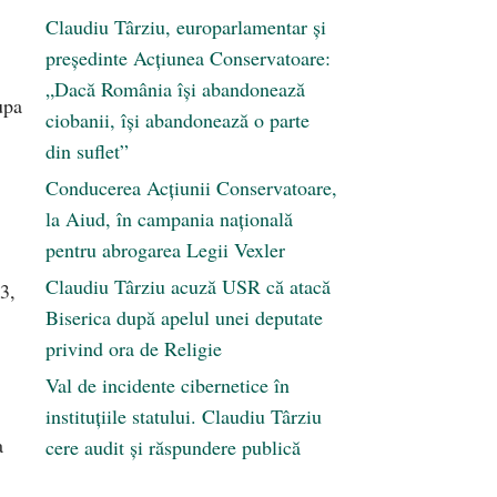
Claudiu Târziu, europarlamentar și
președinte Acțiunea Conservatoare:
„Dacă România își abandonează
upa
ciobanii, își abandonează o parte
din suflet”
Conducerea Acțiunii Conservatoare,
la Aiud, în campania națională
pentru abrogarea Legii Vexler
Claudiu Târziu acuză USR că atacă
3,
Biserica după apelul unei deputate
privind ora de Religie
Val de incidente cibernetice în
instituțiile statului. Claudiu Târziu
a
cere audit și răspundere publică