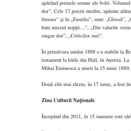
apărând primele semne ale bolii. Volumul 
dor”. Cele 17 poezii inedite, apărute alătu
literare” şi în „Familia”, sunt: „Glossă”,
bate miezul nopţii…”, „Din valurile vre
singur dor”, „Criticilor mei”.
În primăvara anului 1888 s-a stabilit la Bot
tratament la băile din Hall, în Austria. La
Mihai Eminescu a murit la 15 iunie 1889, 
Două zile mai târziu, în 17 iunie, a fost 
Ziua Culturii Naționale
Începând din 2011, în 15 ianuarie este sărb