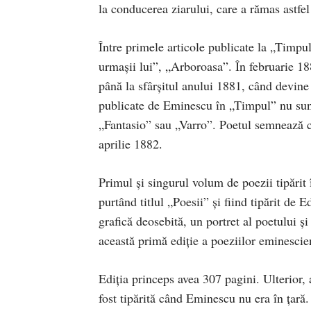
la conducerea ziarului, care a rămas astfel
Între primele articole publicate la „Timpu
urmaşii lui”, „Arboroasa”. În februarie 1
până la sfârşitul anului 1881, când devine 
publicate de Eminescu în „Timpul” nu sun
„Fantasio” sau „Varro”. Poetul semnează c
aprilie 1882.
Primul şi singurul volum de poezii tipărit
purtând titlul „Poesii” şi fiind tipărit d
grafică deosebită, un portret al poetului şi
această primă ediţie a poeziilor eminescie
Ediţia princeps avea 307 pagini. Ulterior, 
fost tipărită când Eminescu nu era în ţară.