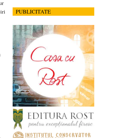
ur
iri
PUBLICITATE
u