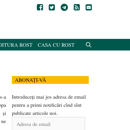
DITURA ROST
CASA CU ROST
ABONAȚI-VĂ
s-a
Introduceți mai jos adresa de email
opa
pentru a primi notificări cînd sînt
 și
publicate articole noi.
Adresa
 ne
de