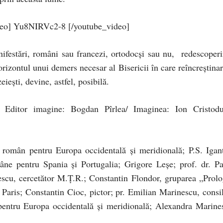
deo] Yu8NIRVc2-8 [/youtube_video]
anifestări, români sau francezi, ortodocși sau nu, redescoperi
rizontul unui demers necesar al Bisericii în care reîncreștinar
iești, devine, astfel, posibilă.
 Editor imagine: Bogdan Pîrlea/ Imaginea: Ion Cristodu
dox român pentru Europa occidentală și meridională; P.S. Igant
âne pentru Spania și Portugalia; Grigore Leșe; prof. dr. Pa
lescu, cercetător M.Ț.R.; Constantin Flondor, gruparea „Prolo
, Paris; Constantin Cioc, pictor; pr. Emilian Marinescu, consil
 pentru Europa occidentală și meridională; Alexandra Marine