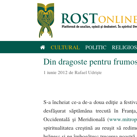
Sari
la
conținut
CULTURAL
POLITIC
RELIGIOS
Din dragoste pentru frumos
1 iunie 2012
de
Rafael Udriște
S-a încheiat ce-a de-a doua ediție a festiv
desfășurat săptămâna trecută în Franț
Occidentală și Meridională (
www.mitropo
spiritualitatea creștină au reușit să redi
hrănesc și ne îmbogățesc trecerea noastră 