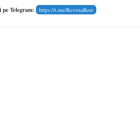
și pe Telegram:
https://t.me/RevistaRost