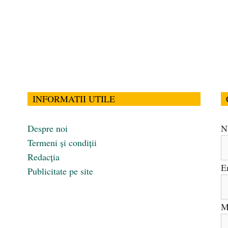
INFORMATII UTILE
Despre noi
N
Termeni și condiții
Redacția
E
Publicitate pe site
M