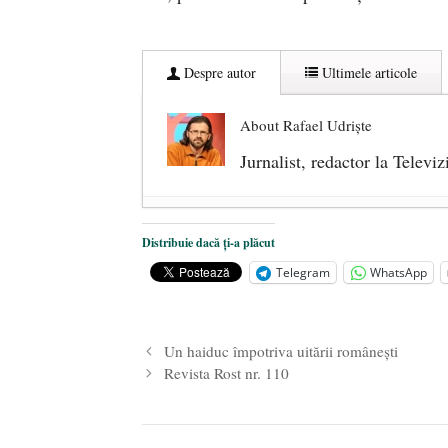
Despre autor
Ultimele articole
About Rafael Udriște
Jurnalist, redactor la Telev
Un bit sau patru cadrane? Politica 
Distribuie dacă ți-a plăcut
Din dragoste pentru Frumos (II)
- 
Telegram
WhatsApp
DIN DRAGOSTE PENTRU FRUMOS
Un haiduc împotriva uitării românești
Revista Rost nr. 110