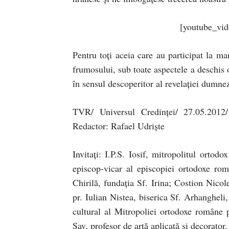
[youtube_vi
Pentru toți aceia care au participat la m
frumosului, sub toate aspectele a deschis o
în sensul descoperitor al revelației dumneze
TVR/ Universul Credinței/ 27.05.2012/
Redactor: Rafael Udriște
Invitați: I.P.S. Iosif, mitropolitul orto
episcop-vicar al episcopiei ortodoxe rom
Chirilă, fundația Sf. Irina; Costion Nico
pr. Iulian Nistea, biserica Sf. Arhangheli
cultural al Mitropoliei ortodoxe române
Sav, profesor de artă aplicată și decorator.