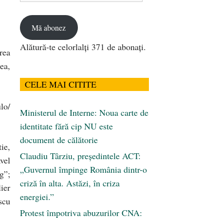
email
Mă abonez
Alătură-te celorlalți 371 de abonați.
rea
ea,
CELE MAI CITITE
lo/
Ministerul de Interne: Noua carte de
identitate fără cip NU este
document de călătorie
ie,
Claudiu Târziu, președintele ACT:
vel
„Guvernul împinge România dintr-o
g”;
criză în alta. Astăzi, în criza
ier
energiei.”
scu
Protest împotriva abuzurilor CNA: