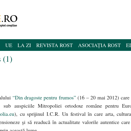
UE
LA ZI
REVISTA ROST
ASOCIAȚIA ROST
E
 (1)
alului
“Din dragoste pentru frumos”
(16 – 20 mai 2012) care 
a, sub auspiciile Mitropoliei ortodoxe române pentru Eur
lia.eu
), cu sprijinul I.C.R. Un festival în care arta, cultura
mensioneze și să readucă în actualitate valorile autentice care
prin această lume.