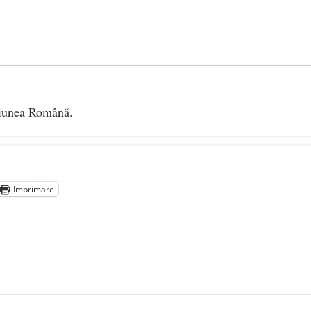
iziunea Română.
nu e doar alb și negru
- 27 noiembrie 2025
10 iunie 2013
Imprimare
 – Reportaj TVR 2013
- 3 iunie 2013