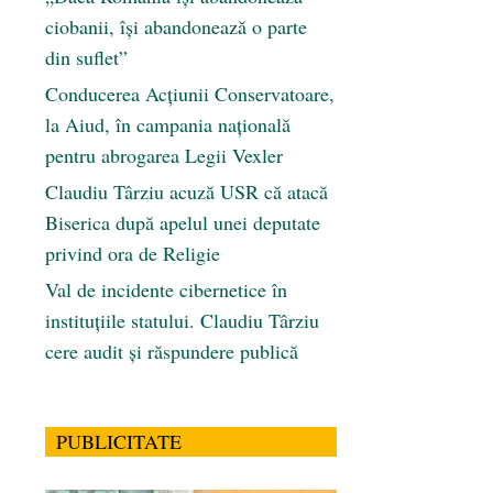
ciobanii, își abandonează o parte
din suflet”
Conducerea Acțiunii Conservatoare,
la Aiud, în campania națională
pentru abrogarea Legii Vexler
Claudiu Târziu acuză USR că atacă
Biserica după apelul unei deputate
privind ora de Religie
Val de incidente cibernetice în
instituțiile statului. Claudiu Târziu
cere audit și răspundere publică
PUBLICITATE