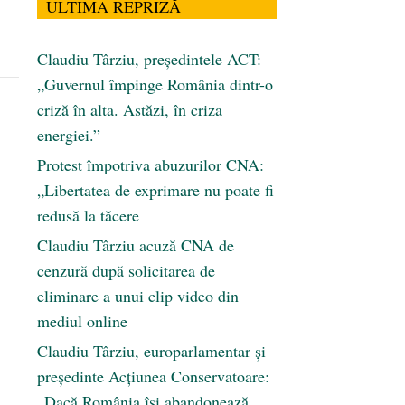
ULTIMA REPRIZĂ
Claudiu Târziu, președintele ACT:
„Guvernul împinge România dintr-o
criză în alta. Astăzi, în criza
energiei.”
Protest împotriva abuzurilor CNA:
„Libertatea de exprimare nu poate fi
redusă la tăcere
Claudiu Târziu acuză CNA de
cenzură după solicitarea de
eliminare a unui clip video din
mediul online
Claudiu Târziu, europarlamentar și
președinte Acțiunea Conservatoare:
„Dacă România își abandonează