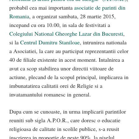
probabil cea mai importanta
asociatie de parinti din
Romania
, a organizat sambata, 28 martie 2015,
incepand cu ora 10.00, in sala de festivitati a
Colegiului National Gheorghe Lazar din Bucuresti
,
si la
Centrul Dumitru Staniloae
, intrunirea nationala
a Asociatiei, la care au participat reprezentantii celor
40 de filiale existente in acest moment. Intalnirea a
avut ca scop stabilirea unor directii viitoare de
actiune, plecand de la scopul principal, implicarea in
imbunatatirea calitatii orei de Religie si a
invatamantului romanesc in general.
Dupa cum se cunoaste, in urma implicarii parintilor
reuniti sub sigla A.P.O.R., care doresc o educatie
religioasa de calitate in scolile publice, s-a reusit
inscrierea in proportie de peste 90%, la nivelul