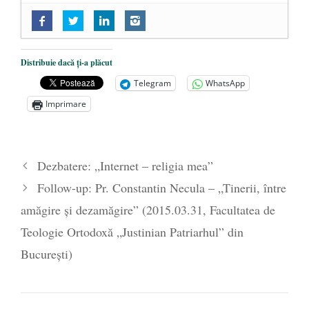
Follow-up: Conferință – Costion
Nicolescu – „Să fim aripă!” (2019.11.10,
Biserica Sfinții Chiril și Metodiu,
Distribuie dacă ți-a plăcut
USAMV)
- 29 martie 2020
Telegram
WhatsApp
Follow-up: Dr. Andrei Dîrlău – conferința
Imprimare
„Marxismul cultural – noua utopie”
(2019.11.25, Biserica Sfântul Silvestru)
-
29 martie 2020
Dezbatere: „Internet – religia mea”
Follow-up: Conferință – Prof.univ.dr.
Follow-up: Pr. Constantin Necula – „Tinerii, între
Nicolae Constantinescu – „Nu te teme!”
amăgire şi dezamăgire” (2015.03.31, Facultatea de
(2019.12.08, Biserica Sfinții Chiril și
Teologie Ortodoxă „Justinian Patriarhul” din
Metodiu)
- 29 martie 2020
București)