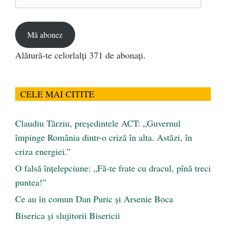
de
email
Mă abonez
Alătură-te celorlalți 371 de abonați.
CELE MAI CITITE
Claudiu Târziu, președintele ACT: „Guvernul
împinge România dintr-o criză în alta. Astăzi, în
criza energiei.”
O falsă înțelepciune: „Fă-te frate cu dracul, pînă treci
puntea!”
Ce au în comun Dan Puric şi Arsenie Boca
Biserica și slujitorii Bisericii