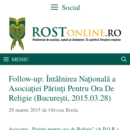
Sari
Social
la
conținut
MENIU
Follow-up: Întâlnirea Naţională a
Asociaţiei Părinţi Pentru Ora De
Religie (Bucureşti, 2015.03.28)
29 martie 2015
de
Olivian Breda
Asociatia „Parinti pentru ora de Religie” (A.P.O.R.)
,