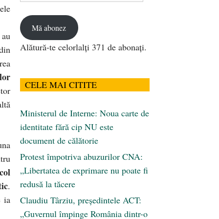
ele
email
Mă abonez
 au
Alătură-te celorlalți 371 de abonați.
din
rea
lor
CELE MAI CITITE
tor
altă
Ministerul de Interne: Noua carte de
identitate fără cip NU este
document de călătorie
una
Protest împotriva abuzurilor CNA:
tru
„Libertatea de exprimare nu poate fi
col
redusă la tăcere
tic
.
 ia
Claudiu Târziu, președintele ACT:
„Guvernul împinge România dintr-o