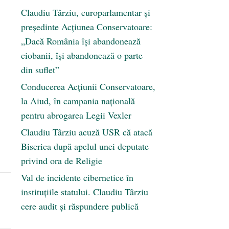
Claudiu Târziu, europarlamentar și
președinte Acțiunea Conservatoare:
„Dacă România își abandonează
ciobanii, își abandonează o parte
din suflet”
Conducerea Acțiunii Conservatoare,
 ai
la Aiud, în campania națională
a
pentru abrogarea Legii Vexler
Claudiu Târziu acuză USR că atacă
Biserica după apelul unei deputate
privind ora de Religie
Val de incidente cibernetice în
instituțiile statului. Claudiu Târziu
cere audit și răspundere publică