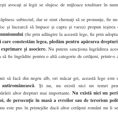
eşti avocaţi ai legii se slujesc de mijloace totalitare în num
tăpînesc subiectul, dar se simt chemaţi să se pronunţe, fie nu
 foc şi încearcă să împace şi capra şi varza) propun ieşirea 
omunismului
(fie prin adăugire la această lege, fie prin adopta
ei care constestăm legea, pledăm pentru apărarea drepturi
ă exprimare şi asociere.
Nu putem sancţiona îngrădirea aces
 să fie îngrădite pentru o altă categorie de cetăţeni, printr-o 
 unii să facă din negru alb, ori măcar gri, această lege este 
i antiromânească
. Şi nu, nu există nici un temei pen
Nu există nici un peri
părării altor drepturi mai importante.
oi, de persecuţie în masă a evreilor sau de terorism poli
nu este pus în primejdie dacă altor cetăţeni români nu li se