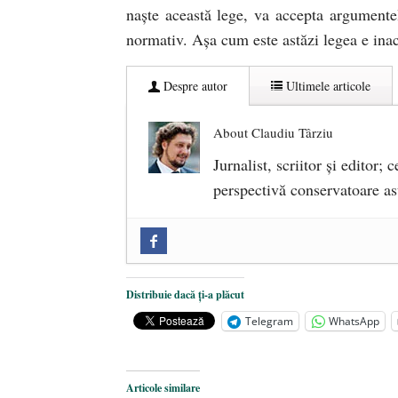
naşte această lege, va accepta argumente
normativ. Aşa cum este astăzi legea e ina
Despre autor
Ultimele articole
About Claudiu Târziu
Jurnalist, scriitor şi editor;
perspectivă conservatoare a
„Microbuzele de aur” ale PNRR: Cl
reforme pentru a bloca achizițiile l
Dragi prieteni din Constanța
- 12 
Distribuie dacă ți-a plăcut
România nu știe să își folosească și
Telegram
WhatsApp
Articole similare