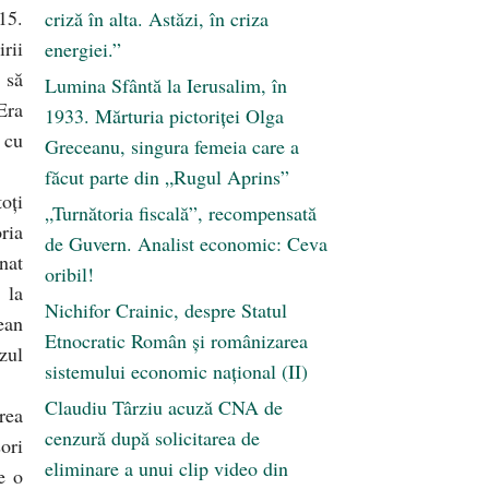
15.
criză în alta. Astăzi, în criza
rii
energiei.”
 să
Lumina Sfântă la Ierusalim, în
Era
1933. Mărturia pictoriței Olga
 cu
Greceanu, singura femeia care a
făcut parte din „Rugul Aprins”
oţi
„Turnătoria fiscală”, recompensată
ria
de Guvern. Analist economic: Ceva
nat
oribil!
 la
Nichifor Crainic, despre Statul
ean
Etnocratic Român şi românizarea
zul
sistemului economic naţional (II)
Claudiu Târziu acuză CNA de
rea
cenzură după solicitarea de
ori
eliminare a unui clip video din
e o