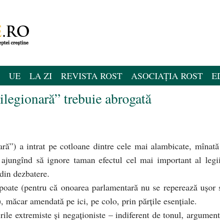
UE
LA ZI
REVISTA ROST
ASOCIAȚIA ROST
E
ilegionară” trebuie abrogată
ră”) a intrat pe cotloane dintre cele mai alambicate, mînată
e, ajungînd să ignore taman efectul cel mai important al legii
 din dezbatere.
 poate (pentru că onoarea parlamentară nu se reperează uşor 
, măcar amendată pe ici, pe colo, prin părţile esenţiale.
irile extremiste şi negaţioniste – indiferent de tonul, argument