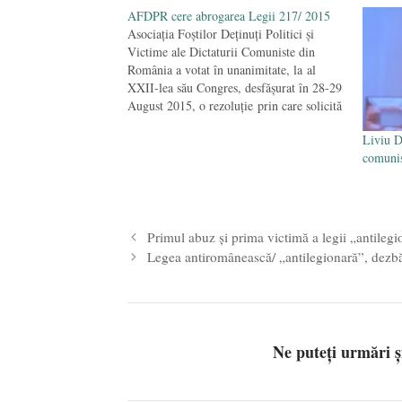
AFDPR cere abrogarea Legii 217/ 2015
Asociaţia Foştilor Deţinuţi Politici și
Victime ale Dictaturii Comuniste din
România a votat în unanimitate, la al
XXII-lea său Congres, desfăşurat în 28-29
August 2015, o rezoluţie prin care solicită
Avocatului Poporului să ceară Curții
Liviu D
Constituționale a României să abroge
comuni
Legea 217/ 2015 (aşa numită
"antilegionară", în fapt fiind
antiromânească), pentru că…
Primul abuz și prima victimă a legii „antileg
Legea antiromânească/ „antilegionară”, dezbăt
Ne puteți urmări 