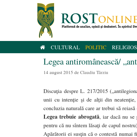
Sari
la
conținut
CULTURAL
POLITIC
RELIGIOS
Legea antiromânească/ „ant
14 august 2015
de
Claudiu Târziu
Discuţia despre L. 217/2015 („antilegiona
unii cu intenţie şi de alţii din neatenţi
concluzia naturală care ar trebui să reiasă
Legea trebuie abrogată
, iar dacă nu se
pentru că nu sîntem lăsaţi de capul nostru)
Apără
torii ei susţin că o contestă numai f