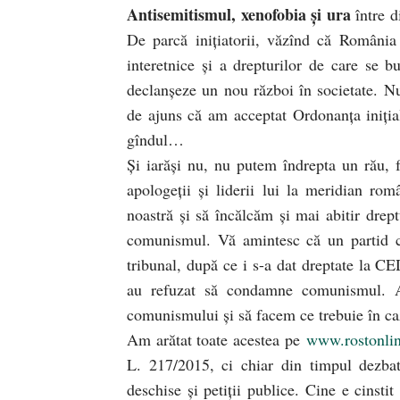
Antisemitismul, xenofobia şi ura
între d
De parcă iniţiatorii, văzînd că România
interetnice şi a drepturilor de care se bu
declanşeze un nou război în societate. Nu
de ajuns că am acceptat Ordonanţa iniţia
gîndul…
Şi iarăşi nu, nu putem îndrepta un rău,
apologeţii şi liderii lui la meridian r
noastră şi să încălcăm şi mai abitir drep
comunismul. Vă amintesc că un partid com
tribunal, după ce i s-a dat dreptate la
au refuzat să condamne comunismul. A
comunismului şi să facem ce trebuie în caz
Am arătat toate acestea pe
www.rostonlin
L. 217/2015, ci chiar din timpul dezbat
deschise şi petiţii publice. Cine e cinst