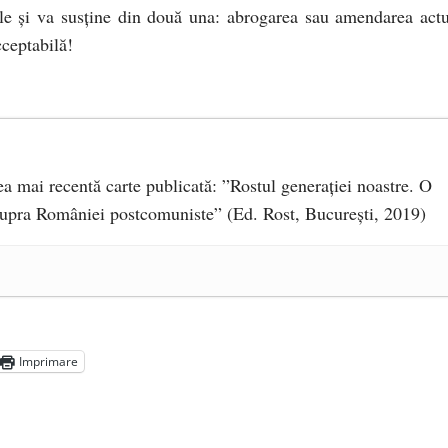
le şi va susţine din două una: abrogarea sau amendarea actu
cceptabilă!
 cea mai recentă carte publicată: ”Rostul generației noastre. O
supra României postcomuniste” (Ed. Rost, București, 2019)
audiu Târziu cere anchetă a Parchetului European și
a suprapreț
- 13 august 2025
august 2025
 să își protejeze resursele
- 11 august 2025
Imprimare