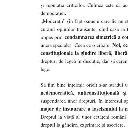
şi reputaţia criticilor. Culmea este că ac
democraţiei.
„Moderaţii” (în fapt oameni care fie nu s
curajul opiniilor tranşante, cînd casa ia
condamnarea simetrică a c
impas prin
Noi, c
uneia speciale). Ceea ce o eroare.
constituţionale la gîndire liberă, liber
drepturi de legea în discuţie, dar să cerem
lege.
Să fim bine înţeleşi: oricît s-ar strădui
nedemocratică, anticonstituţională ş
suspendarea unor drepturi, în interesul a
major de instaurare a fascismului la n
Dreptul la viaţă al unor cetăţeni români 
dreptul la gândire, exprimare şi asociere.