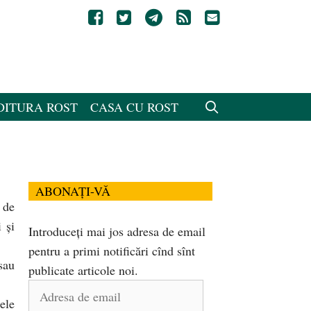
DITURA ROST
CASA CU ROST
ABONAȚI-VĂ
 de
 şi
Introduceți mai jos adresa de email
pentru a primi notificări cînd sînt
sau
publicate articole noi.
Adresa
ele
de