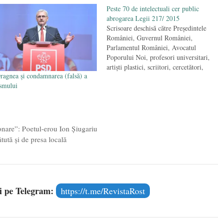
Peste 70 de intelectuali cer public
abrogarea Legii 217/ 2015
Scrisoare deschisă către Președintele
României, Guvernul României,
Parlamentul României, Avocatul
Poporului Noi, profesori universitari,
artiști plastici, scriitori, cercetători,
ragnea și condamnarea (falsă) a
doctoranzi în domeniul literelor, artei și
smului
științelor umane, membri și colaboratori
Fundației „Credință și Creație”, reuniți l
Mănăstirea Putna cu ocazia colocviului
„Etica memoriei” (20-23 august 2015),
atragem atenția asupra riscurilor…
ionare”: Poetul-erou Ion Şiugariu
ută şi de presa locală
și pe Telegram:
https://t.me/RevistaRost