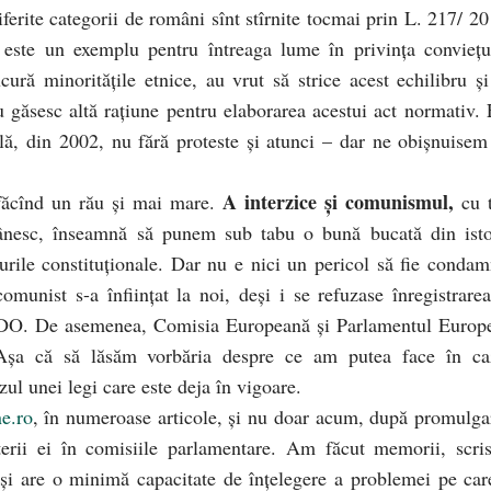
iferite categorii de români sînt stîrnite tocmai prin L. 217/ 20
 este un exemplu pentru întreaga lume în privinţa convieţui
cură minorităţile etnice, au vrut să strice acest echilibru şi
 găsesc altă raţiune pentru elaborarea acestui act normativ. 
lă, din 2002, nu fără proteste şi atunci – dar ne obişnuisem
A interzice şi comunismul,
 făcînd un rău şi mai mare.
cu t
omânesc, înseamnă să punem sub tabu o bună bucată din isto
turile constituţionale. Dar nu e nici un pericol să fie condam
unist s-a înfiinţat la noi, deşi i se refuzase înregistrarea
 CEDO. De asemenea, Comisia Europeană şi Parlamentul Europ
şa că să lăsăm vorbăria despre ce am putea face în ca
ul unei legi care este deja în vigoare.
e.ro
, în numeroase articole, şi nu doar acum, după promulga
erii ei în comisiile parlamentare. Am făcut memorii, scris
it şi are o minimă capacitate de înţelegere a problemei pe car