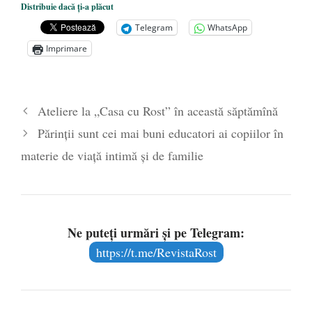
Distribuie dacă ți-a plăcut
iunie 1920 – 4 iunie 2020)
- 3 iunie 2020
Telegram
WhatsApp
Curtea Constituțională: Amenzile de
Imprimare
pandemie sînt ilegale, dar le veți plăti
- 6
mai 2020
Big Pharma profită de pandemie ca să ne
Ateliere la „Casa cu Rost” în această săptămînă
vaccineze obligatoriu toată viața
- 26
Părinții sunt cei mai buni educatori ai copiilor în
aprilie 2020
materie de viață intimă și de familie
Ne puteți urmări și pe Telegram:
https://t.me/RevistaRost