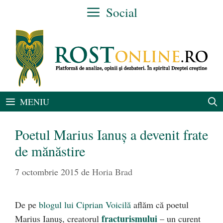
Sari
Social
la
conținut
MENIU
Poetul Marius Ianuş a devenit frate
de mănăstire
7 octombrie 2015
de
Horia Brad
De pe
blogul lui Ciprian Voicilă
aflăm că poetul
fracturismului
Marius Ianuş, creatorul
– un curent