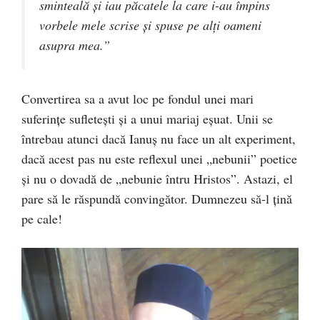
sminteală și iau păcatele la care i-au împins
vorbele mele scrise și spuse pe alți oameni
asupra mea.”
Convertirea sa a avut loc pe fondul unei mari
suferinţe sufleteşti şi a unui mariaj eşuat. Unii se
întrebau atunci dacă Ianuş nu face un alt experiment,
dacă acest pas nu este reflexul unei „nebunii” poetice
şi nu o dovadă de „nebunie întru Hristos”. Astazi, el
pare să le răspundă convingător. Dumnezeu să-l ţină
pe cale!