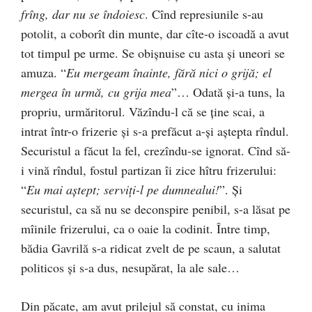
frîng, dar nu se îndoiesc
. Cînd represiunile s-au
potolit, a coborît din munte, dar cîte-o iscoadă a avut
tot timpul pe urme. Se obişnuise cu asta şi uneori se
amuza. “
Eu mergeam înainte, fără nici o grijă; el
mergea în urmă, cu grija mea
”… Odată şi-a tuns, la
propriu, urmăritorul. Văzîndu-l că se ţine scai, a
intrat într-o frizerie şi s-a prefăcut a-şi aştepta rîndul.
Securistul a făcut la fel, crezîndu-se ignorat. Cînd să-
i vină rîndul, fostul partizan îi zice hîtru frizerului:
“
Eu mai aştept; serviţi-l pe dumnealui!
”. Şi
securistul, ca să nu se deconspire penibil, s-a lăsat pe
mîinile frizerului, ca o oaie la codinit. Între timp,
bădia Gavrilă s-a ridicat zvelt de pe scaun, a salutat
politicos şi s-a dus, nesupărat, la ale sale…
Din păcate, am avut prilejul să constat, cu inima