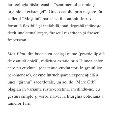
iar teologia răsăriteană – “sentimentul cosmic şi
organic al existenţei”. Greco-catolic prin naştere, în
sufletul “Moşului” par să se fi contopit, într-o
formulă flexibilă şi inefabilă, mai degrabă ţărăneşte
decît intelectualiceşte, firescul răsăritean şi firescul
franciscan.
Moş Pian
, din bucata cu acelaşi nume (practic lipsită
de osatură epică), rătăcitor extatic prin “lumea celor
care nu cuvîntă” (dar tainic-cuvîntători în graiul lor
ne-omenesc), devine întruchiparea exponenţială a
unei “ţărănii” sacerdotale, un soi de “Mare Orb”
blagian în variantă rustic-creştină, invitîndu-ne, cu
gesturi simple şi vorbe naive, la liturghia cotidiană a
tainelor Firii.