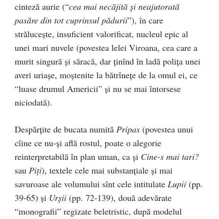
cinteză aurie (“
cea mai necăjită şi neajutorată
pasăre din tot cuprinsul pădurii
”), în care
străluceşte, insuficient valorificat, nucleul epic al
unei mari nuvele (povestea lelei Viroana, cea care a
murit singură şi săracă, dar ţinînd în ladă poliţa unei
averi uriaşe, moştenite la bătrîneţe de la omul ei, ce
“luase drumul Americii” şi nu se mai întorsese
niciodată).
Despărţite de bucata numită
Pripas
(povestea unui
cîine ce nu-şi află rostul, poate o alegorie
reinterpretabilă în plan uman, ca şi
Cine-s mai tari?
sau
Piţi
), textele cele mai substanţiale şi mai
savuroase ale volumului sînt cele intitulate
Lupii
(pp.
39-65) şi
Urşii
(pp. 72-139), două adevărate
“monografii” regizate beletristic, după modelul