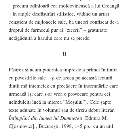
– precum odinioară cea moldovinească a lui Creangă
– în ample desfăşurări stilistice, vădind un artist
conştient de mijloacele sale, ba uneori confiscat de-a
dreptul de farmecul pur al “zicerii” – gratuitate
netăgăduită a harului care nu se pierde.
II
Păstrez şi acum puternica impresie a primei întîlniri
cu povestirile sale – şi de aceea pe această lectură
dintîi mă întemeiez cu precădere în însemnările care
urmează (şi care s-ar vrea o provocare pentru cei
neîndulciţi încă la mierea “Moşului”). Cele şapte
texte adunate în volumul său de tîrziu debut literar,
Întîmplări din lumea lui Dumnezeu
(Editura M.
C[osmovici]., Bucureşti, 1998, 145 pp., cu un util