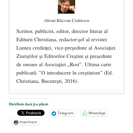
About Răzvan Codrescu
Scriitor, publicist, editor, director literar al
Editurii Christiana, redactor-şef al revistei
Lumea credinţei, vice-preşedinte al Asociaţiei
Ziariştilor şi Editorilor Creştini şi preşedinte
de onoare al Asociaţiei „Rost”. Ultima carte
publicată: ”O introducere în creștinism” (Ed.
Christiana, Bucureşti, 2016).
DANA KONYA-PETRIȘOR, ÎNTRU
Distribuie dacă ți-a plăcut
VEȘNICĂ POMENIRE
- 17 martie 2021
Telegram
WhatsApp
ÎNĂLȚATU-S-A!
- 28 mai 2020
Imprimare
Sic credo – Francisco Franco (1892-1975)