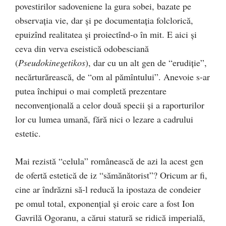
povestirilor sadoveniene la gura sobei, bazate pe
observaţia vie, dar şi pe documentaţia folclorică,
epuizînd realitatea şi proiectînd-o în mit. E aici şi
ceva din verva eseistică odobesciană
(
Pseudokinegetikos
), dar cu un alt gen de “erudiţie”,
necărturărească, de “om al pămîntului”. Anevoie s-ar
putea închipui o mai completă prezentare
neconvenţională a celor două specii şi a raporturilor
lor cu lumea umană, fără nici o lezare a cadrului
estetic.
Mai rezistă “celula” românească de azi la acest gen
de ofertă estetică de iz “sămănătorist”? Oricum ar fi,
cine ar îndrăzni să-l reducă la ipostaza de condeier
pe omul total, exponenţial şi eroic care a fost Ion
Gavrilă Ogoranu, a cărui statură se ridică imperială,