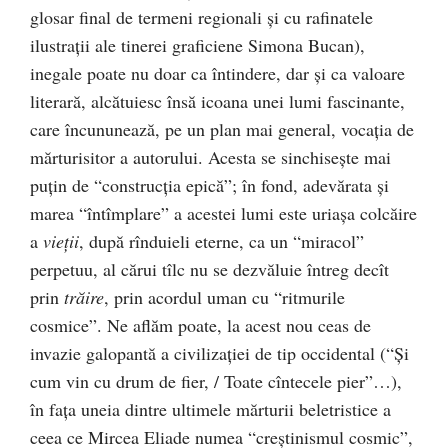
glosar final de termeni regionali şi cu rafinatele
ilustraţii ale tinerei graficiene Simona Bucan),
inegale poate nu doar ca întindere, dar şi ca valoare
literară, alcătuiesc însă icoana unei lumi fascinante,
care încununează, pe un plan mai general, vocaţia de
mărturisitor a autorului. Acesta se sinchiseşte mai
puţin de “construcţia epică”; în fond, adevărata şi
marea “întîmplare” a acestei lumi este uriaşa colcăire
a
vieţii
, după rînduieli eterne, ca un “miracol”
perpetuu, al cărui tîlc nu se dezvăluie întreg decît
prin
trăire
, prin acordul uman cu “ritmurile
cosmice”. Ne aflăm poate, la acest nou ceas de
invazie galopantă a civilizaţiei de tip occidental (“Şi
cum vin cu drum de fier, / Toate cîntecele pier”…),
în faţa uneia dintre ultimele mărturii beletristice a
ceea ce Mircea Eliade numea “creştinismul cosmic”,