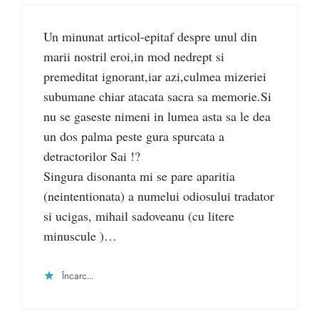
Un minunat articol-epitaf despre unul din
marii nostril eroi,in mod nedrept si
premeditat ignorant,iar azi,culmea mizeriei
subumane chiar atacata sacra sa memorie.Si
nu se gaseste nimeni in lumea asta sa le dea
un dos palma peste gura spurcata a
detractorilor Sai !?
Singura disonanta mi se pare aparitia
(neintentionata) a numelui odiosului tradator
si ucigas, mihail sadoveanu (cu litere
minuscule )…
Încarc...