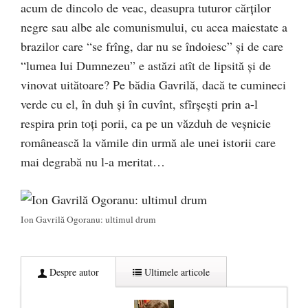
acum de dincolo de veac, deasupra tuturor cărţilor
negre sau albe ale comunismului, cu acea maiestate a
brazilor care “se frîng, dar nu se îndoiesc” şi de care
“lumea lui Dumnezeu” e astăzi atît de lipsită şi de
vinovat uitătoare? Pe bădia Gavrilă, dacă te cumineci
verde cu el, în duh şi în cuvînt, sfîrşeşti prin a-l
respira prin toţi porii, ca pe un văzduh de veşnicie
românească la vămile din urmă ale unei istorii care
mai degrabă nu l-a meritat…
Ion Gavrilă Ogoranu: ultimul drum
Despre autor
Ultimele articole