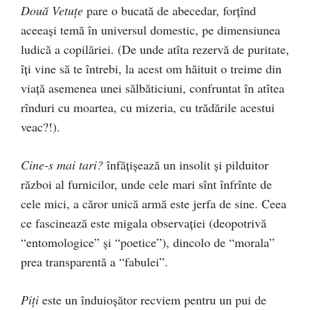
Două Vetuţe
pare o bucată de abecedar, forţînd
aceeaşi temă în universul domestic, pe dimensiunea
ludică a copilăriei. (De unde atîta rezervă de puritate,
îţi vine să te întrebi, la acest om hăituit o treime din
viaţă asemenea unei sălbăticiuni, confruntat în atîtea
rînduri cu moartea, cu mizeria, cu trădările acestui
veac?!).
Cine-s mai tari?
înfăţişează un insolit şi pilduitor
război al furnicilor, unde cele mari sînt înfrînte de
cele mici, a căror unică armă este jerfa de sine. Ceea
ce fascinează este migala observaţiei (deopotrivă
“entomologice” şi “poetice”), dincolo de “morala”
prea transparentă a “fabulei”.
Piţi
este un înduioşător recviem pentru un pui de