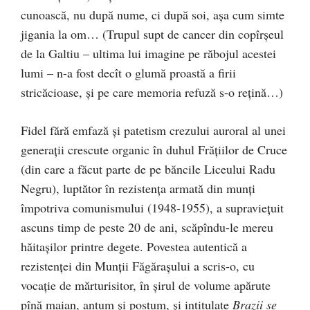
cunoască, nu după nume, ci după soi, aşa cum simte
jigania la om… (Trupul supt de cancer din copîrşeul
de la Galtiu – ultima lui imagine pe răbojul acestei
lumi – n-a fost decît o glumă proastă a firii
stricăcioase, şi pe care memoria refuză s-o reţină…)
Fidel fără emfază şi patetism crezului auroral al unei
generaţii crescute organic în duhul Frăţiilor de Cruce
(din care a făcut parte de pe băncile Liceului Radu
Negru), luptător în rezistenţa armată din munţi
împotriva comunismului (1948-1955), a supravieţuit
ascuns timp de peste 20 de ani, scăpîndu-le mereu
hăitaşilor printre degete. Povestea autentică a
rezistenţei din Munţii Făgăraşului a scris-o, cu
vocaţie de mărturisitor, în şirul de volume apărute
pînă maian, antum şi postum, şi intitulate
Brazii se