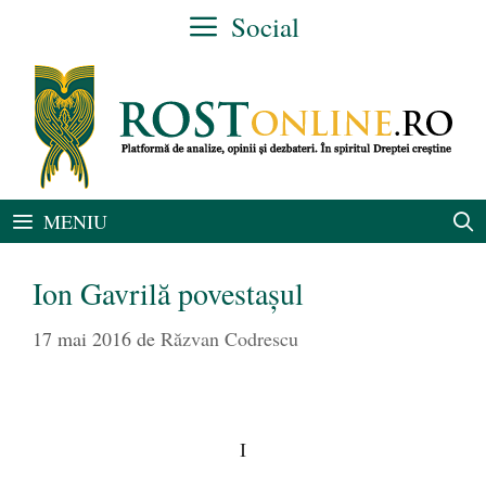
Sari
Social
la
conținut
MENIU
Ion Gavrilă povestașul
17 mai 2016
de
Răzvan Codrescu
I