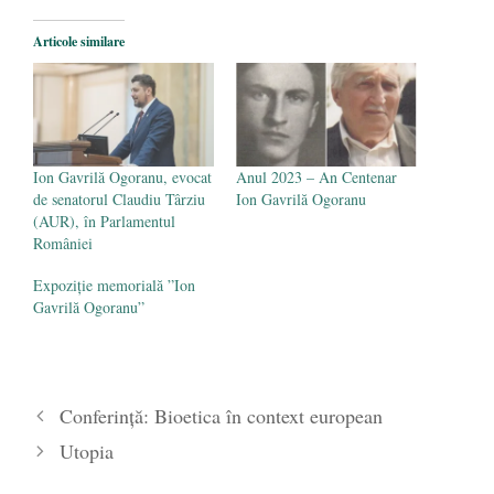
- 25 octombrie 2019
Articole similare
Ion Gavrilă Ogoranu, evocat
Anul 2023 – An Centenar
de senatorul Claudiu Târziu
Ion Gavrilă Ogoranu
(AUR), în Parlamentul
României
Expoziție memorială ”Ion
Gavrilă Ogoranu”
Conferință: Bioetica în context european
Utopia