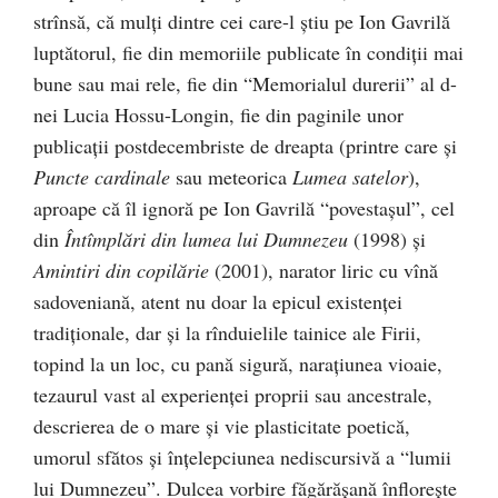
strînsă, că mulţi dintre cei care-l ştiu pe Ion Gavrilă
luptătorul, fie din memoriile publicate în condiţii mai
bune sau mai rele, fie din “Memorialul durerii” al d-
nei Lucia Hossu-Longin, fie din paginile unor
publicaţii postdecembriste de dreapta (printre care şi
Puncte cardinale
sau meteorica
Lumea satelor
),
aproape că îl ignoră pe Ion Gavrilă “povestaşul”, cel
din
Întîmplări din lumea lui Dumnezeu
(1998) şi
Amintiri din copilărie
(2001), narator liric cu vînă
sadoveniană, atent nu doar la epicul existenţei
tradiţionale, dar şi la rînduielile tainice ale Firii,
topind la un loc, cu pană sigură, naraţiunea vioaie,
tezaurul vast al experienţei proprii sau ancestrale,
descrierea de o mare şi vie plasticitate poetică,
umorul sfătos şi înţelepciunea nediscursivă a “lumii
lui Dumnezeu”. Dulcea vorbire făgărăşană înfloreşte