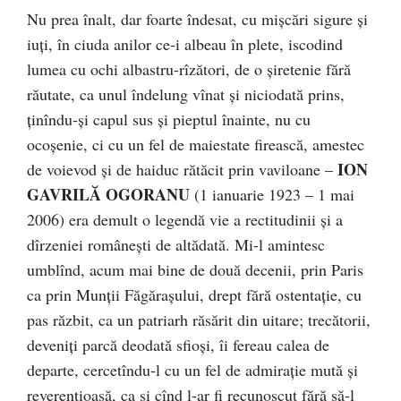
Nu prea înalt, dar foarte îndesat, cu mişcări sigure şi
iuţi, în ciuda anilor ce-i albeau în plete, iscodind
lumea cu ochi albastru-rîzători, de o şiretenie fără
răutate, ca unul îndelung vînat şi niciodată prins,
ţinîndu-şi capul sus şi pieptul înainte, nu cu
ocoşenie, ci cu un fel de maiestate firească, amestec
ION
de voievod şi de haiduc rătăcit prin vaviloane –
GAVRILĂ OGORANU
(1 ianuarie 1923 – 1 mai
2006) era demult o legendă vie a rectitudinii şi a
dîrzeniei româneşti de altădată. Mi-l amintesc
umblînd, acum mai bine de două decenii, prin Paris
ca prin Munţii Făgăraşului, drept fără ostentaţie, cu
pas răzbit, ca un patriarh răsărit din uitare; trecătorii,
deveniţi parcă deodată sfioşi, îi fereau calea de
departe, cercetîndu-l cu un fel de admiraţie mută şi
reverenţioasă, ca şi cînd l-ar fi recunoscut fără să-l