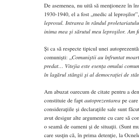
De asemenea, nu uită să menţioneze în înse
1930-1940, el a fost „medic al leproşilor”,
leprosul. Intrarea în rândul proletariatu
inima mea şi sărutul meu leproşilor. Am f
Şi ca să respecte tipicul unei autoprezentă
comunişti: „
Comuniştii au înfruntat moar
predat… Vitejia este esenţa omului comun
în lagărul stângii şi al democraţiei de stâ
Am abuzat oarecum de citate pentru a demo
constituie de fapt
autoprezentarea
pe care 
consideraţiile şi declaraţiile sale sunt făc
avut desigur alte argumente cu care să comb
o seamă de oameni şi de situaţii. (Sunt m
care susţin că, în prima detenţie, la Ocnel