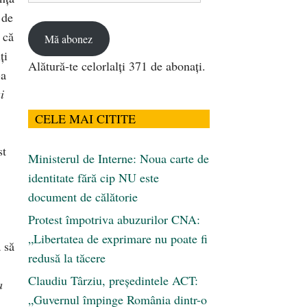
email
 de
 că
Mă abonez
ţi
Alătură-te celorlalți 371 de abonați.
-a
i
CELE MAI CITITE
st
Ministerul de Interne: Noua carte de
identitate fără cip NU este
document de călătorie
Protest împotriva abuzurilor CNA:
,
„Libertatea de exprimare nu poate fi
 să
redusă la tăcere
Claudiu Târziu, președintele ACT:
a
„Guvernul împinge România dintr-o