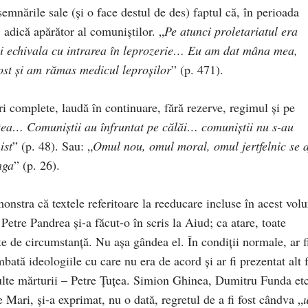
mnările sale (şi o face destul de des) faptul că, în perioada
 adică apărător al comuniştilor. „
Pe atunci proletariatul era
lui echivala cu intrarea în leprozerie… Eu am dat mâna mea,
ost şi am rămas medicul leproşilor
” (p. 471).
ri complete, laudă în continuare, fără rezerve, regimul şi pe
tea… Comuniştii au înfruntat pe călăi… comuniştii nu s-au
ist
” (p. 48). Sau: „
Omul nou, omul moral, omul jertfelnic se a
nga
” (p. 26).
nstra că textele referitoare la reeducare incluse în acest vol
Petre Pandrea şi-a făcut-o în scris la Aiud; ca atare, toate
ute de circumstanţă. Nu aşa gândea el. În condiţii normale, ar f
ată ideologiile cu care nu era de acord şi ar fi prezentat alt f
ulte mărturii – Petre Ţuţea. Simion Ghinea, Dumitru Funda etc
e Mari, şi-a exprimat, nu o dată, regretul de a fi fost cândva „