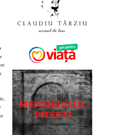
u
e
nt
a
ie,
e
ca