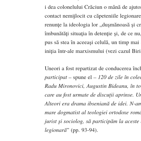
i dea colonelului Crăciun o mână de ajutor 
contact nemijlocit cu căpeteniile legionar
renunţe la ideologia lor „duşmănoasă şi cr
îmbunătăţi situaţia în detenţie şi, de ce nu
pus să stea în aceeaşi celulă, un timp mai 
iniţia într-ale marxismului (vezi cazul Biri
Uneori a fost repartizat de conducerea înch
participat –
spune el
– 120 de zile în cole
Radu Mironovici, Augustin Bideanu, în to
care au fost urmate de discuţii aprinse. Un
Alteori era drama ibseniană de idei. N-am
mare dogmatist al teologiei ortodoxe româ
jurist şi sociolog, să participăm la aceste
legionară
” (pp. 93-94).