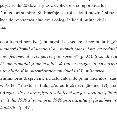
i puşcărie de 20 de ani şi este explicabilă comportarea lui
ă în culori sumbre. Şi, bineînţeles, tot astfel îi prezintă şi pe
ncă de pe vremea cînd erau colegi la liceul militar de la
ima.
doar lucruri pozitive (din unghiul de vedere al regimului): „
E
u materialismul dialectic şi am mânuit toată viaţa, cu rodnici
ifrarea fenomenului românesc şi european
” (p. 35). Sau: „
Eu su
t, inebranlabil şi ineluctabil, să rup cu burghezia, cu carier
 revoluţie şi în autenticitatea spirituală şi în mişcartea
riminatoriu despre sine nu este câtuşi de puţin „nemilos” sau
. Astfel, în textul intitulat „Autocritică necruţătoare” (?!), scr
August, de-a curmezişul revoluţiei şi am fost lovit din plin d
servit din 1930 şi până prin 1946 proletariatul şi ţărănimea, 
să mârâi
” (p. 471).