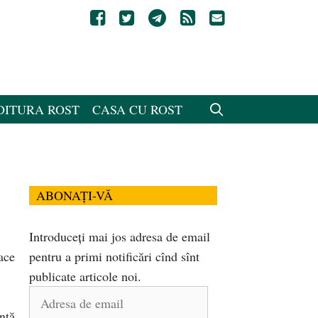
DITURA ROST
CASA CU ROST
ABONAȚI-VĂ
Introduceți mai jos adresa de email
ace
pentru a primi notificări cînd sînt
publicate articole noi.
Adresa
de
inţă