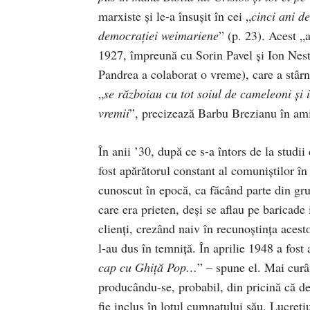
marxiste şi le-a însuşit în cei „
cinci ani d
democraţiei weimariene
” (p. 23). Acest „
1927, împreună cu Sorin Pavel şi Ion Nest
Pandrea a colaborat o vreme), care a stârnit
„
se războiau cu tot soiul de cameleoni şi 
vremii
”, precizează Barbu Brezianu în ami
În anii ’30, după ce s-a întors de la studi
fost apărătorul constant al comuniştilor în
cunoscut în epocă, ca făcând parte din gru
care era prieten, deşi se aflau pe baricade
clienţi, crezând naiv în recunoştinţa acest
l-au dus în temniţă. În aprilie 1948 a fost 
cap cu Ghiţă Pop…
” – spune el. Mai curân
producându-se, probabil, din pricină că de
fie inclus în lotul cumnatului său, Lucreţi