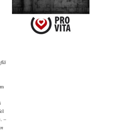
flă
um
i
el
. –
un