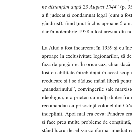
ne distanţăm după 23 August 1944
” (p. 3
a fi judecat şi condamnat legal (cum a fost 
gândirist), fiind ţinut închis aproape 5 ani
dar în noiembrie 1958 a fost arestat din n
La Aiud a fost încarcerat în 1959 şi eu înc
aproape în exclusivitate legionarilor, să d
faza de pregătire. În orice caz, chiar dacă
fost cu abilitate întrebuinţat în acest sco
reeducare şi i se dăduse mână liberă pentru
„mandarinului”, convingerile sale marxiste 
ideologici, era prieten cu mulţi dintre frun
recomandau cu prisosinţă colonelului Crăci
îndeplinit. Apoi mai era ceva: Pandrea era
şi face prea multe probleme de conştiinţă, n
stând lucrurile, el s-a conformat imediat r