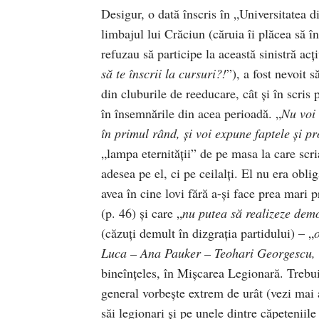
Desigur, o dată înscris în „Universitatea
limbajul lui Crăciun (căruia îi plăcea să 
refuzau să participe la această sinistră acţ
să te înscrii la cursuri?!
”), a fost nevoit s
din cluburile de reeducare, cât şi în scris 
în însemnările din acea perioadă. „
Nu voi 
în primul rând, şi voi expune faptele şi pro
„lampa eternităţii” de pe masa la care scri
adesea pe el, ci pe ceilalţi. El nu era obli
avea în cine lovi fără a-şi face prea mari 
(p. 46) şi care „
nu putea să realizeze dem
(căzuţi demult în dizgraţia partidului) – „
Luca – Ana Pauker – Teohari Georgescu, ca
bineînţeles, în Mişcarea Legionară. Trebu
general vorbeşte extrem de urât (vezi mai a
săi legionari şi pe unele dintre căpeteniile