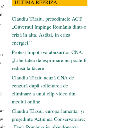
ULTIMA REPRIZĂ
ără
ul
Claudiu Târziu, președintele ACT:
,
„Guvernul împinge România dintr-o
criză în alta. Astăzi, în criza
energiei.”
Protest împotriva abuzurilor CNA:
în
„Libertatea de exprimare nu poate fi
a
redusă la tăcere
Claudiu Târziu acuză CNA de
cenzură după solicitarea de
eliminare a unui clip video din
l
mediul online
a-
Claudiu Târziu, europarlamentar și
şa
președinte Acțiunea Conservatoare:
să-
„Dacă România își abandonează