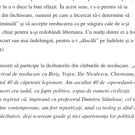
în a o duce la bun sfârşit. În acest sens, i s-a permis să ia
e din închisoare, oameni pe care a încercat să-i determine să
iminală” şi să accepte reeducarea ca pe singura cale de a-şi
, chiar pentru a-şi redobândi libertatea. Cu mulţi dintre ei a fo
scurt sau mai îndelungat, pentru a-i „dăscăli” pe îndelete şi a-
ş).
isorii să participe la dezbaterile din cluburile de reeducare. „
ctivul de reeducare cu Biriş, Vojen, Ilie Niculescu, Chioreanu,
tal 40 de căpetenii legionare. Am ascultat 40 de «spovedanii»
eori era iadul, ca fapte politice, expus de oameni civilizaţi.
 regretat că, împreună cu profesorul Dumitru Stăniloae, cel 
ne contemporane, am fost repartizaţi, unul ca teolog şi altul 
 dezbateri, deşi n-aveam grade şi nici apartenenţa lor politică