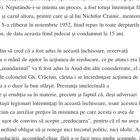
5). Neputându-i-se intenta un proces, a fost totuşi întemniţat f
şi cazul altora, printre care şi al lui Nichifor Crainic, mentor
. S-a eliberat în noiembrie 1952, fiind repus în toate drepturile
ou, de data aceasta fiind judecat şi condamnat la 15 ani.
lin să cred că a fost adus în această închisoare, rezervată
ea o mână de ajutor în acţiunea de reeducare, ce pe atunci era 
 „mandarinul” va fi fost adus la Aiud din alte considerente, el 
p de colonelul Gh. Crăciun, căruia i se încredinţase acţiunea de
 a o duce la bun sfârşit. Prestanţa intelectuală a
şi erudiţia sa în materie, precum şi faptul că, deşi adversari
taşii legionari întemniţaţi în această închisoare, toate acestea î
un ca auxiliar preţios în misiunea pe care acesta o avea de
 uşor de convins să acepte „reeducarea”, pentru că el nu avea 
efiind obligat să-şi renege nici trecutul politic, nici idolii. A
eeducării, acceptând chiar, fără a-şi face prea multe scrupule, 