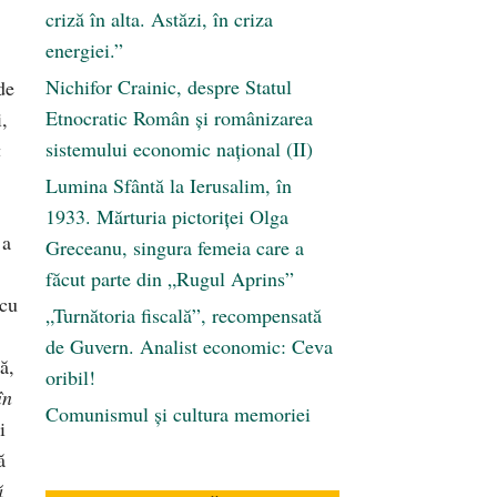
criză în alta. Astăzi, în criza
energiei.”
Nichifor Crainic, despre Statul
de
Etnocratic Român şi românizarea
i,
sistemului economic naţional (II)
a
Lumina Sfântă la Ierusalim, în
1933. Mărturia pictoriței Olga
 a
Greceanu, singura femeia care a
făcut parte din „Rugul Aprins”
(cu
„Turnătoria fiscală”, recompensată
de Guvern. Analist economic: Ceva
ă,
oribil!
în
Comunismul şi cultura memoriei
i
ă
ă