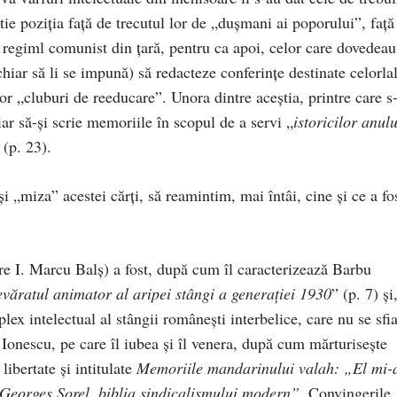
rtie poziţia faţă de trecutul lor de „duşmani ai poporului”, faţă
e regiml comunist din ţară, pentru ca apoi, celor care dovedeau
hiar să li se impună) să redacteze conferinţe destinate celorlal
or „cluburi de reeducare”. Unora dintre aceştia, printre care s
ar să-şi scrie memoriile în scopul de a servi „
istoricilor anulu
 (p. 23).
i „miza” acestei cărţi, să reamintim, mai întâi, cine şi ce a fo
re I. Marcu Balş) a fost, după cum îl caracterizează Barbu
văratul animator al aripei stângi a generaţiei 1930
” (p. 7) şi
x intelectual al stângii româneşti interbelice, care nu se sfia
 Ionescu, pe care îl iubea şi îl venera, după cum mărturiseşte
libertate şi intitulate
Memoriile mandarinului valah: „El mi-
e Georges Sorel, biblia sindicalismului modern”
. Convingerile