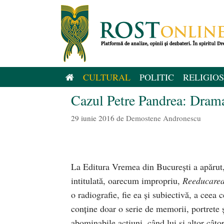
Sari
la
conținut
CULTURAL
POLITIC
RELIGIOS
Cazul Petre Pandrea: Dram
29 iunie 2016
de
Demostene Andronescu
La Editura Vremea din Bucureşti a apărut,
intitulată, oarecum impropriu,
Reeducarea
o radiografie, fie ea şi subiectivă, a ceea
conţine doar o serie de memorii, portrete 
abominabile acţiuni, când lui şi altor câtor