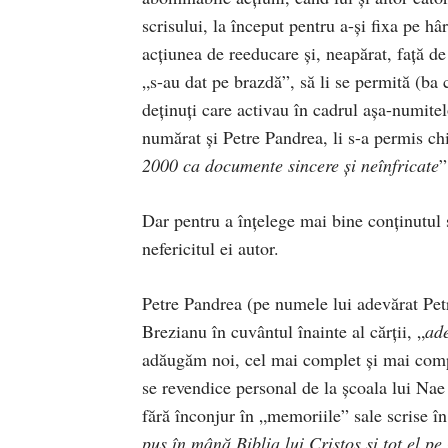
scrisului, la început pentru a-şi fixa pe hâ
acţiunea de reeducare şi, neapărat, faţă d
„s-au dat pe brazdă”, să li se permită (ba c
deţinuţi care activau în cadrul aşa-numitel
numărat şi Petre Pandrea, li s-a permis chi
2000 ca documente sincere şi neînfricate
”
Dar pentru a înţelege mai bine conţinutul ş
nefericitul ei autor.
Petre Pandrea (pe numele lui adevărat Pet
Brezianu în cuvântul înainte al cărţii, „
ade
adăugăm noi, cel mai complet şi mai comple
se revendice personal de la şcoala lui Nae
fără înconjur în „memoriile” sale scrise în 
pus în mână Biblia lui Cristos şi tot el p