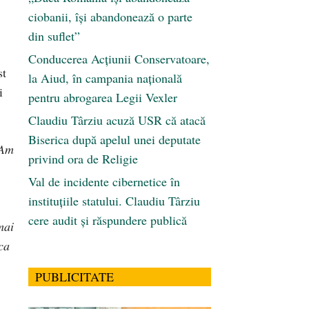
ciobanii, își abandonează o parte
din suflet”
Conducerea Acțiunii Conservatoare,
st
la Aiud, în campania națională
i
pentru abrogarea Legii Vexler
Claudiu Târziu acuză USR că atacă
Biserica după apelul unei deputate
Am
privind ora de Religie
Val de incidente cibernetice în
instituțiile statului. Claudiu Târziu
cere audit și răspundere publică
mai
ca
PUBLICITATE