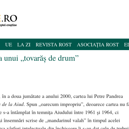
UE
LA ZI
REVISTA ROST
ASOCIAȚIA ROST
E
a unui „tovarăş de drum”
 în a doua jumătate a anului 2000, cartea lui Petre Pandrea
 de la Aiud
. Spun „oarecum impropriu”, deoarece cartea nu f
 ce s-a întâmplat în temniţa Aiudului între 1961 şi 1964, ci
şi însemnări scrise de „mandarinul valah” în timpul acelei
va vârfuri intelectuale din închisoare li s-au dat cele de trebu