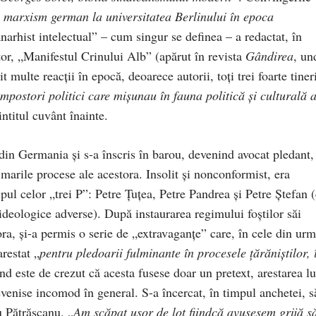
e marxism german la universitatea Berlinului în epoca
anarhist intelectual” – cum singur se definea – a redactat, în
or, „Manifestul Crinului Alb” (apărut în revista
Gândirea
, un
 multe reacţii în epocă, deoarece autorii, toţi trei foarte tiner
impostori politici care mişunau în fauna politică şi culturală 
ntitul cuvânt înainte.
i din Germania şi s-a înscris în barou, devenind avocat pledant,
 marile procese ale acestora. Insolit şi nonconformist, era
pul celor „trei P”: Petre Ţuţea, Petre Pandrea şi Petre Ştefan 
 ideologice adverse). După instaurarea regimului foştilor săi
ora, şi-a permis o serie de „extravaganţe” care, în cele din urm
arestat „
pentru pledoarii fulminante în procesele ţărăniştilor, 
d este de crezut că acesta fusese doar un pretext, arestarea lu
venise incomod în general. S-a încercat, în timpul anchetei, s
u Pătrăşcanu. „
Am scăpat uşor de lot fiindcă avusesem grijă s