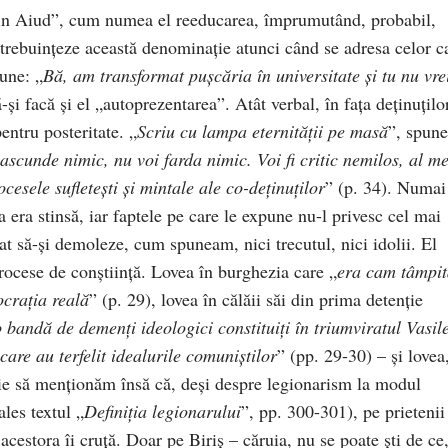
 din Aiud”, cum numea el reeducarea, împrumutând, probabil,
întrebuinţeze această denominaţie atunci când se adresa celor c
iune: „
Bă, am transformat puşcăria în universitate şi tu nu vre
ă-şi facă şi el „autoprezentarea”. Atât verbal, în faţa deţinuţilo
pentru posteritate. „
Scriu cu lampa eternităţii pe masă
”, spune
ascunde nimic, nu voi farda nimic. Voi fi critic nemilos, al m
cesele sufleteşti şi mintale ale co-deţinuţilor
” (p. 34). Numai
a era stinsă, iar faptele pe care le expune nu-l privesc cel mai
gat să-şi demoleze, cum spuneam, nici trecutul, nici idolii. El
procese de conştiinţă. Lovea în burghezia care „
era cam tâmpi
ocraţia reală
” (p. 29), lovea în călăii săi din prima detenţie
o bandă de demenţi ideologici constituiţi în triumviratul Vasil
re au terfelit idealurile comuniştilor
” (pp. 29-30) – şi lovea
ie să menţionăm însă că, deşi despre legionarism la modul
les textul „
Definiţia legionarului
”, pp. 300-301), pe prietenii
 acestora îi cruţă. Doar pe Biriş – căruia, nu se poate şti de ce