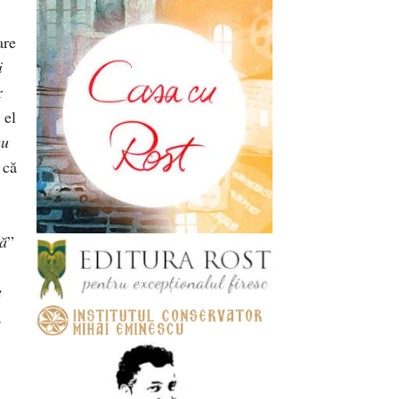
are
i
r
 el
eu
 că
tă
”
e
,
,