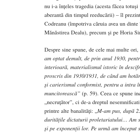
nu i-a înţeles tragedia (acesta făcea totuş
aberantă din timpul reeducării) – îl prezint
Codreanu (împotriva căruia avea un dinte î
Mănăstirea Dealu), precum şi pe Horia S
Despre sine spune, de cele mai multe ori, 
am optat demult, de prin anul 1930, pentr
interioară, materialismul istoric în desc
proscris din 1930/1931, de când am hotărâ
şi carierismul conformist, pentru a intra în
muncitorească”
(p. 59). Ceea ce spune inc
„necruţător”, ci de-a dreptul nesemnificativ
printre alte banalităţi: „
M-am pus, după 23 
durităţile dictaturii proletariatului… Am 
şi pe exponenţii lor. Pe urmă am început 