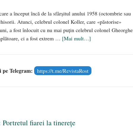
care a început încă de la sfârşitul anului 1958 (octombrie sau
isorii. Atunci, celebrul colonel Koller, care «păstorise»
uni, a fost înlocuit cu nu mai puţin celebrul colonel Gheorghe
mplătoare, ci a fost extrem …
[Mai mult…]
și pe Telegram:
https://t.me/RevistaRost
ortretul fiarei la tinerețe