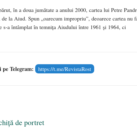
ărut, în a doua jumătate a anului 2000, cartea lui Petre Pand
a de la Aiud. Spun „oarecum impropriu”, deoarece cartea nu f
 ce s-a întâmplat în temniţa Aiudului între 1961 şi 1964, ci
și pe Telegram:
https://t.me/RevistaRost
hiță de portret