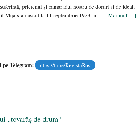
suferinţă, prietenul şi camaradul nostru de doruri şi de ideal,
ofil Mija s-a născut la 11 septembrie 1923, în …
[Mai mult…]
și pe Telegram:
https://t.me/RevistaRost
ui „tovarăş de drum”