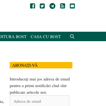
DITURA ROST
CASA CU ROST
ABONAȚI-VĂ
Introduceți mai jos adresa de email
pentru a primi notificări cînd sînt
publicate articole noi.
Adresa
ia,
de