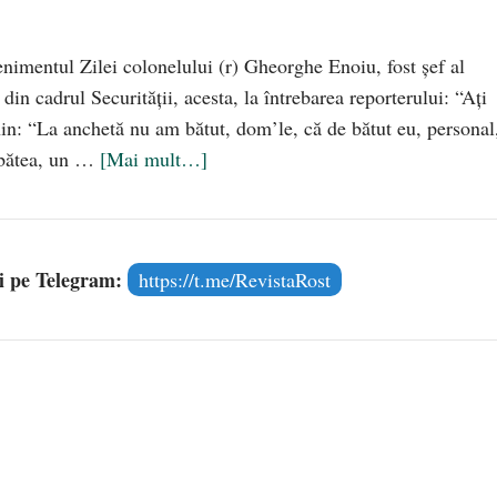
enimentul Zilei colonelului (r) Gheorghe Enoiu, fost şef al
din cadrul Securităţii, acesta, la întrebarea reporterului: “Aţi
in: “La anchetă nu am bătut, dom’le, că de bătut eu, personal
 bătea, un …
[Mai mult…]
și pe Telegram:
https://t.me/RevistaRost