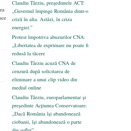
Claudiu Târziu, președintele ACT:
rea
„Guvernul împinge România dintr-o
ace
criză în alta. Astăzi, în criza
energiei.”
Protest împotriva abuzurilor CNA:
„Libertatea de exprimare nu poate fi
redusă la tăcere
Claudiu Târziu acuză CNA de
cenzură după solicitarea de
eliminare a unui clip video din
mediul online
Claudiu Târziu, europarlamentar și
președinte Acțiunea Conservatoare:
„Dacă România își abandonează
ciobanii, își abandonează o parte
din suflet”