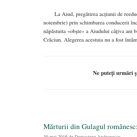
La Aiud, pregătirea acţiunii de reedu
noiembrie) prin schimbarea conducerii înch
năpăstuita «obşte» a Aiudului câţiva ani b
Crăciun. Alegerea acestuia nu a fost întâ
Ne puteți urmări 
Mărturii din Gulagul românesc: P
30 mai 2016
de
Demostene Andronescu