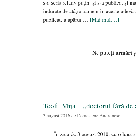
s-a scris relativ puţin, şi s-a publicat şi 
îndurate de atâţia oameni în aceste adevăra
publicat, a apărut …
[Mai mult…]
Ne puteți urmări 
Teofil Mija – „doctorul fără de 
3 august 2016
de
Demostene Andronescu
În ziua de 3 august 2010, cu o lună şi