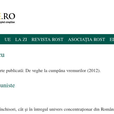
UE
LA ZI
REVISTA ROST
ASOCIAȚIA ROST
E
cu
 carte publicată: De veghe la cumpăna vremurilor (2012).
uniste
închisori, cât şi în întregul univers concentraţionar din Român