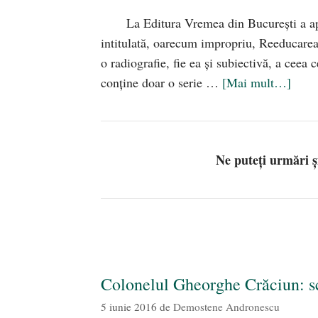
La Editura Vremea din Bucureşti a ap
intitulată, oarecum impropriu, Reeducare
o radiografie, fie ea şi subiectivă, a ceea
conţine doar o serie …
[Mai mult…]
Ne puteți urmări 
Colonelul Gheorghe Crăciun: sc
5 iunie 2016
de
Demostene Andronescu