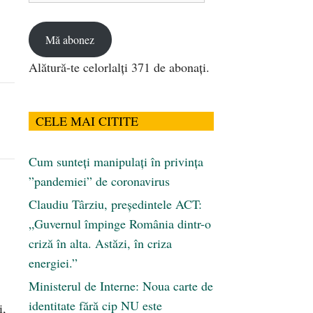
email
Mă abonez
Alătură-te celorlalți 371 de abonați.
CELE MAI CITITE
Cum sunteți manipulați în privința
”pandemiei” de coronavirus
Claudiu Târziu, președintele ACT:
„Guvernul împinge România dintr-o
criză în alta. Astăzi, în criza
energiei.”
Ministerul de Interne: Noua carte de
identitate fără cip NU este
i,