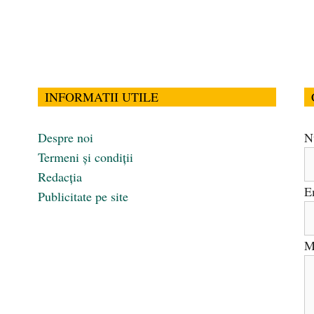
INFORMATII UTILE
Despre noi
N
Termeni și condiții
Redacția
E
Publicitate pe site
M