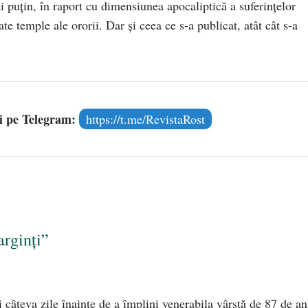
mai puţin, în raport cu dimensiunea apocaliptică a suferinţelor
te temple ale ororii. Dar şi ceea ce s-a publicat, atât cât s-a
și pe Telegram:
https://t.me/RevistaRost
arginți”
 câteva zile înainte de a împlini venerabila vârstă de 87 de an