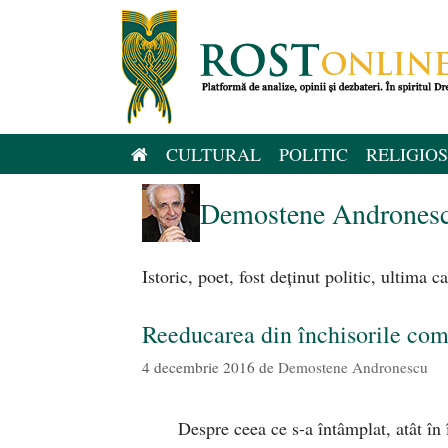
Sari
la
conținut
CULTURAL
POLITIC
RELIGIOS
Demostene Andrones
Istoric, poet, fost deţinut politic, ultima
Reeducarea din închisorile com
4 decembrie 2016
de
Demostene Andronescu
Despre ceea ce s-a întâmplat, atât în 