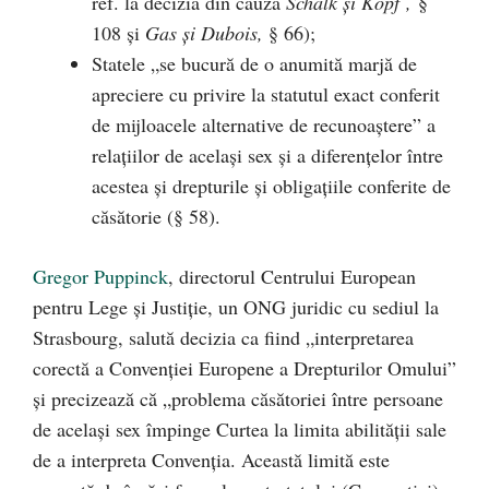
ref. la decizia din cauza
Schalk și Kopf
,
§
108 și
Gas și Dubois,
§ 66);
Statele „se bucură de o anumită marjă de
apreciere cu privire la statutul exact conferit
de mijloacele alternative de recunoaștere” a
relațiilor de același sex și a diferențelor între
acestea și drepturile și obligațiile conferite de
căsătorie (§ 58).
Gregor Puppinck
, directorul Centrului European
pentru Lege și Justiție, un ONG juridic cu sediul la
Strasbourg, salută decizia ca fiind „interpretarea
corectă a Convenției Europene a Drepturilor Omului”
și precizează că „problema căsătoriei între persoane
de același sex împinge Curtea la limita abilității sale
de a interpreta Convenția. Această limită este