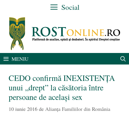
Sari
Social
la
conținut
MENIU
CEDO confirmă INEXISTENȚA
unui „drept” la căsătoria între
persoane de același sex
10 iunie 2016
de
Alianţa Familiilor din România