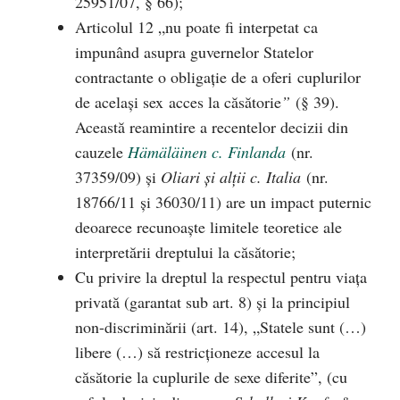
25951/07, § 66);
Articolul 12 „nu poate fi interpetat ca
impunând asupra guvernelor Statelor
contractante o obligație de a oferi cuplurilor
de același sex acces la căsătorie
”
(§ 39).
Această reamintire a recentelor decizii din
cauzele
Hämäläinen c. Finlanda
(nr.
37359/09) și
Oliari și alții c. Italia
(nr.
18766/11 și 36030/11) are un impact puternic
deoarece recunoaște limitele teoretice ale
interpretării dreptului la căsătorie;
Cu privire la dreptul la respectul pentru viața
privată (garantat sub art. 8) și la principiul
non-discriminării (art. 14), „Statele sunt (…)
libere (…) să restricționeze accesul la
căsătorie la cuplurile de sexe diferite”, (cu