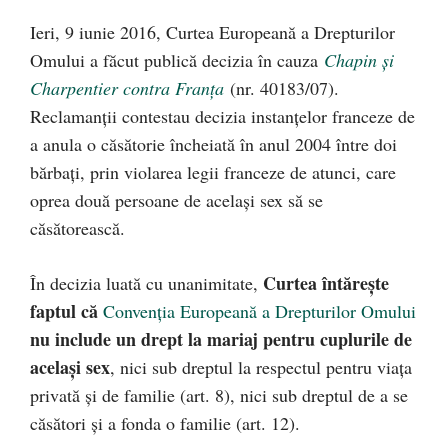
Ieri, 9 iunie 2016, Curtea Europeană a Drepturilor
Omului a făcut publică decizia în cauza
Chapin și
Charpentier contra Franța
(nr. 40183/07).
Reclamanții contestau decizia instanțelor franceze de
a anula o căsătorie încheiată în anul 2004 între doi
bărbați, prin violarea legii franceze de atunci, care
oprea două persoane de același sex să se
căsătorească.
Curtea întărește
În decizia luată cu unanimitate,
faptul că
Convenția Europeană a Drepturilor Omului
nu include un drept la mariaj pentru cuplurile de
același sex
, nici sub dreptul la respectul pentru viața
privată și de familie (art. 8), nici sub dreptul de a se
căsători și a fonda o familie (art. 12).