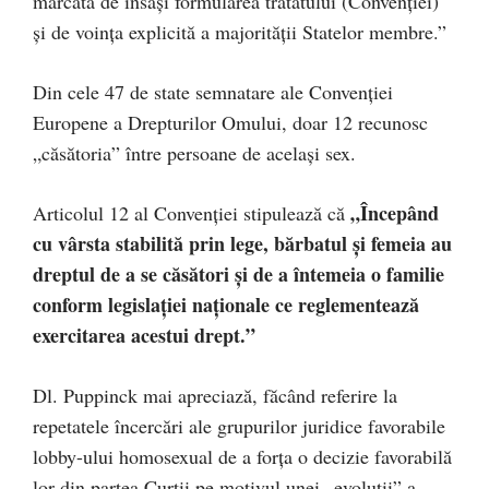
marcată de însăși formularea tratatului (Convenției)
și de voința explicită a majorității Statelor membre.”
Din cele 47 de state semnatare ale Convenției
Europene a Drepturilor Omului, doar 12 recunosc
„căsătoria” între persoane de același sex.
„Începând
Articolul 12 al Convenției stipulează că
cu vârsta stabilită prin lege, bărbatul și femeia au
dreptul de a se căsători și de a întemeia o familie
conform legislației naționale ce reglementează
exercitarea acestui drept.”
Dl. Puppinck mai apreciază, făcând referire la
repetatele încercări ale grupurilor juridice favorabile
lobby-ului homosexual de a forța o decizie favorabilă
lor din partea Curții pe motivul unei „evoluții” a