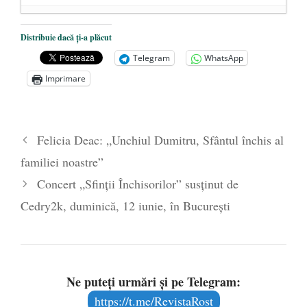
Cioloș, Cîțu și Iohannis încearcă să pună
Distribuie dacă ți-a plăcut
România sub steagul curcubeului
- 1 iulie
Telegram
WhatsApp
2021
Imprimare
Un blestem care aspiră la realitate:
COMUNISMUL FEMINIST
- 17
octombrie 2019
Felicia Deac: „Unchiul Dumitru, Sfântul închis al
Parada confuziei sexuale
- 20 iunie 2019
familiei noastre”
Concert „Sfinții Închisorilor” susținut de
Cedry2k, duminică, 12 iunie, în București
Ne puteți urmări și pe Telegram:
https://t.me/RevistaRost