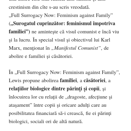
crestinism din cîte s-au scris vreodată.
„Full Surrogacy Now: Feminism against Family”
„Surogatul cuprinzător: feminismul împotriva
(
familiei”)
ne aminteşte că visul comunist e încă viu
şi la lucru. În special visul şi obiectivul lui Karl
Marx, menţionat în
„Manifestul Comunist”
, de
abolire e familiei şi căsătoriei.
În „Full Surrogacy Now: Feminism against Family”,
familiei
căsătoriei
Lewis propune abolirea
, a
, a
relaţiilor biologice dintre părinţi şi copii
, şi
înlocuirea lor cu relaţii de „dragoste, afecţiune şi
ataşament” între copii şi oricare adulţi care au
posibilitatea financiară să-i crească, fie ei părinţi
biologici, sociali ori de altă natură.