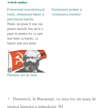
octombrie 2019
Articole similare
Parada confuziei sexuale
- 20 iunie 2019
Feminismul masculinizează
Feminismul perdant și
fetele, efeminează băieții și
victimizarea femeilor
periclitează familia
Nimic nu poate fi mai rau
pentru tinerele fete decit a
pune in mintea lor ca sunt
mai bune ca baietii, ca
baietii sunt mai putin
inteligenti, ca sunt agresivi
si trebuie evitati din acest
motiv, si ca familia si
casatoria sunt institutii
sociale pentru asuprirea
femeii si trebuie eliminate.
Părintele urii de clasă
…
Duminică, în București, va avea loc un marș de
protest împotriva tehnologie 5G