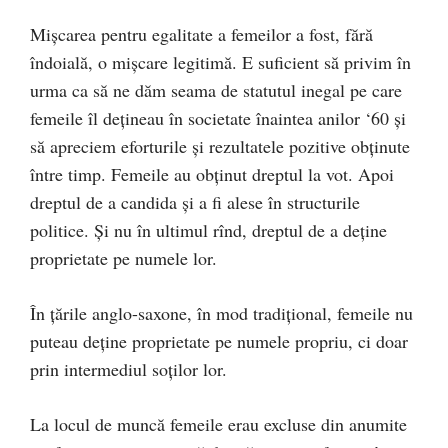
Mişcarea pentru egalitate a femeilor a fost, fără
îndoială, o mişcare legitimă. E suficient să privim în
urma ca să ne dăm seama de statutul inegal pe care
femeile îl deţineau în societate înaintea anilor ‘60 şi
să apreciem eforturile şi rezultatele pozitive obținute
între timp. Femeile au obţinut dreptul la vot. Apoi
dreptul de a candida şi a fi alese în structurile
politice. Și nu în ultimul rînd, dreptul de a deţine
proprietate pe numele lor.
În ţările anglo-saxone, în mod tradiţional, femeile nu
puteau deţine proprietate pe numele propriu, ci doar
prin intermediul soţilor lor.
La locul de muncă femeile erau excluse din anumite