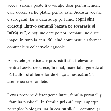
aceea, sarcina poate fi o vocaţie doar pentru femeile
care doresc să fie plătite pentru asta. Această vocaţie
copiii sînt
e surogatul. Iar o dată aduşi pe lume,
crescuţi „într-o comună bazată pe tovărăşie şi
înfrăţire”
, o noţiune care pe noi, românii, ne duce
înapoi în timp la anii ’50, cînd comuniştii au format
comunele şi colectivele agricole.
Aspectele genetice ale procreării sînt irelevante
pentru Lewis, deoarece, în final, materialul genetic al
bărbaţilor şi al femeilor devin „o amestecătură”,
asemenea unei omlete.
Lewis propune diferenţierea între „familia privată” şi
privată
„familia publică”. În familia
copiii aparţin
publică
părinţilor biologici, iar în cea
– comunei şi