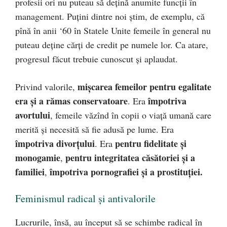
profesii ori nu puteau să deţină anumite funcţii în
management. Puţini dintre noi ştim, de exemplu, că
pînă în anii ‘60 în Statele Unite femeile în general nu
puteau deţine cărţi de credit pe numele lor. Ca atare,
progresul făcut trebuie cunoscut şi aplaudat.
mişcarea femeilor pentru egalitate
Privind valorile,
era şi a rămas conservatoare
împotriva
. Era
avortului
, femeile văzînd în copii o viaţă umană care
merită şi necesită să fie adusă pe lume. Era
împotriva divorţului
pentru fidelitate şi
. Era
monogamie
pentru integritatea căsătoriei şi a
,
familiei
împotriva pornografiei şi a prostituţiei.
,
Feminismul radical şi antivalorile
Lucrurile, însă, au început să se schimbe radical în