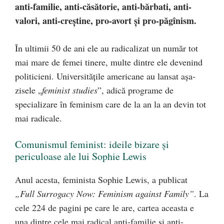
anti-familie, anti-căsătorie, anti-bărbati, anti-
valori, anti-creștine, pro-avort şi pro-păgînism.
În ultimii 50 de ani ele au radicalizat un număr tot
mai mare de femei tinere, multe dintre ele devenind
politicieni. Universităţile americane au lansat așa-
zisele „
feminist studies
”, adică programe de
specializare în feminism care de la an la an devin tot
mai radicale.
Comunismul feminist: ideile bizare şi
periculoase ale lui Sophie Lewis
Anul acesta, feminista Sophie Lewis, a publicat
„Full Surrogacy Now: Feminism against Family”
. La
cele 224 de pagini pe care le are, cartea aceasta e
una dintre cele mai radical anti-familie şi anti-