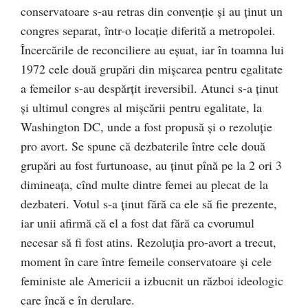
conservatoare s-au retras din convenţie şi au ţinut un
congres separat, într-o locaţie diferită a metropolei.
Încercările de reconciliere au eşuat, iar în toamna lui
1972 cele două grupări din mişcarea pentru egalitate
a femeilor s-au despărțit ireversibil. Atunci s-a ţinut
şi ultimul congres al mişcării pentru egalitate, la
Washington DC, unde a fost propusă și o rezoluţie
pro avort. Se spune că dezbaterile între cele două
grupări au fost furtunoase, au ţinut pînă pe la 2 ori 3
dimineaţa, cînd multe dintre femei au plecat de la
dezbateri. Votul s-a ţinut fără ca ele să fie prezente,
iar unii afirmă că el a fost dat fără ca cvorumul
necesar să fi fost atins. Rezoluţia pro-avort a trecut,
moment în care între femeile conservatoare şi cele
feministe ale Americii a izbucnit un război ideologic
care încă e în derulare.