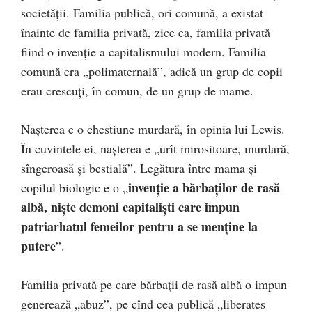
societăţii. Familia publică, ori comună, a existat
înainte de familia privată, zice ea, familia privată
fiind o invenţie a capitalismului modern. Familia
comună era „polimaternală”, adică un grup de copii
erau crescuţi, în comun, de un grup de mame.
Naşterea e o chestiune murdară, în opinia lui Lewis.
În cuvintele ei, naşterea e „urît mirositoare, murdară,
sîngeroasă şi bestială”. Legătura între mama şi
invenţie a bărbaţilor de rasă
copilul biologic e o „
albă, nişte demoni capitalişti care impun
patriarhatul femeilor pentru a se menţine la
putere
”.
Familia privată pe care bărbaţii de rasă albă o impun
generează „abuz”, pe cînd cea publică „liberates