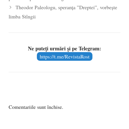
Theodor Paleologu, speranța ”Dreptei”, vorbește
limba Stîngii
Ne puteți urmări și pe Telegram:
https://t.me/RevistaRost
Comentariile sunt închise.