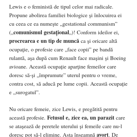
Lewis e o feministă de tipul celor mai radicale.
Propune abolirea familiei biologice şi înlocuirea ei
cu ceea ce ea numeşte „gestational communism”
comunismul gestațional
(„
„)! Conform ideilor ei,
procrearea e un tip de muncă
ca şi oricare altă
ocupaţie, o profesie care „face copii” pe bandă
rulantă, aşa după cum Renault face maşini şi Boeing
avioane. Această ocupaţie aparţine femeilor care
doresc să-şi „împrumute” uterul pentru o vreme,
contra cost, să aducă pe lume copii. Această ocupaţie
e „surogatul”.
Nu oricare femeie, zice Lewis, e pregătită pentru
Fetusul e, zice ea, un parazit
această profesie.
care
se atașează de peretele uterului şi femeile care nu-l
avort
doresc pot să-l elimine. Asta înseamnă
. De