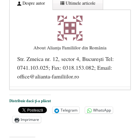
Despre autor
Ultimele articole
About Alianţa Familiilor din România
Str. Zmeica nr. 12, sector 4, București Tel:
0741.103.025; Fax: 0318.153.082; Email:
office@alianta-familiilor.ro
Cioloș, Cîțu și Iohannis încearcă să pună
Distribuie dacă ți-a plăcut
România sub steagul curcubeului
- 1 iulie
Telegram
WhatsApp
2021
Imprimare
Un blestem care aspiră la realitate:
COMUNISMUL FEMINIST
- 17