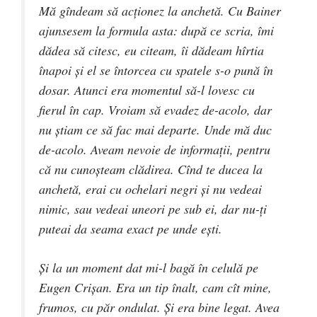
Mă gîndeam să acţionez la anchetă. Cu Bainer
ajunsesem la formula asta: după ce scria, îmi
dădea să citesc, eu citeam, îi dădeam hîrtia
înapoi şi el se întorcea cu spatele s-o pună în
dosar. Atunci era momentul să-l lovesc cu
fierul în cap. Vroiam să evadez de-acolo, dar
nu ştiam ce să fac mai departe. Unde mă duc
de-acolo. Aveam nevoie de informaţii, pentru
că nu cunoşteam clădirea. Cînd te ducea la
anchetă, erai cu ochelari negri şi nu vedeai
nimic, sau vedeai uneori pe sub ei, dar nu-ţi
puteai da seama exact pe unde eşti.
Şi la un moment dat mi-l bagă în celulă pe
Eugen Crişan. Era un tip înalt, cam cît mine,
frumos, cu păr ondulat. Şi era bine legat. Avea