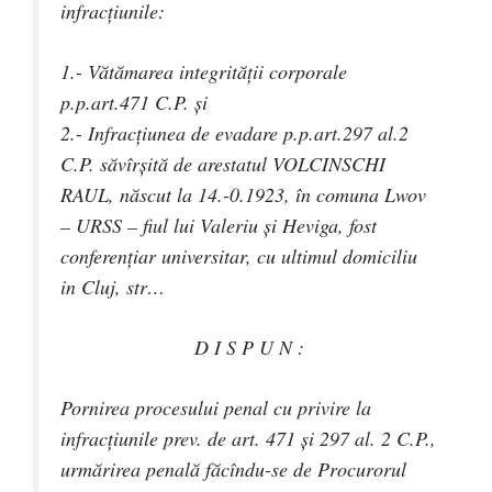
infracţiunile:
1.- Vătămarea integrităţii corporale
p.p.art.471 C.P. şi
2.- Infracţiunea de evadare p.p.art.297 al.2
C.P. săvîrşită de arestatul VOLCINSCHI
RAUL, născut la 14.-0.1923, în comuna Lwov
– URSS – fiul lui Valeriu şi Heviga, fost
conferenţiar universitar, cu ultimul domiciliu
in Cluj, str…
D I S P U N :
Pornirea procesului penal cu privire la
infracţiunile prev. de art. 471 şi 297 al. 2 C.P.,
urmărirea penală făcîndu-se de Procurorul