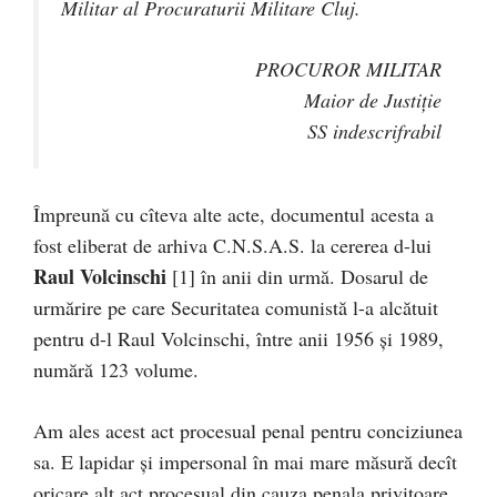
Militar al Procuraturii Militare Cluj.
PROCUROR MILITAR
Maior de Justiţie
SS indescrifrabil
Împreună cu cîteva alte acte, documentul acesta a
fost eliberat de arhiva C.N.S.A.S. la cererea d-lui
Raul Volcinschi
[1] în anii din urmă. Dosarul de
urmărire pe care Securitatea comunistă l-a alcătuit
pentru d-l Raul Volcinschi, între anii 1956 şi 1989,
numără 123 volume.
Am ales acest act procesual penal pentru conciziunea
sa. E lapidar şi impersonal în mai mare măsură decît
oricare alt act procesual din cauza penala privitoare