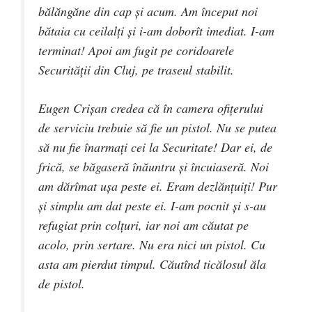
bălăngăne din cap şi acum. Am început noi
bătaia cu ceilalţi şi i-am doborît imediat. I-am
terminat! Apoi am fugit pe coridoarele
Securităţii din Cluj, pe traseul stabilit.
Eugen Crişan credea că în camera ofiţerului
de serviciu trebuie să fie un pistol. Nu se putea
să nu fie înarmaţi cei la Securitate! Dar ei, de
frică, se băgaseră înăuntru şi încuiaseră. Noi
am dărîmat uşa peste ei. Eram dezlănţuiţi! Pur
şi simplu am dat peste ei. I-am pocnit şi s-au
refugiat prin colţuri, iar noi am căutat pe
acolo, prin sertare. Nu era nici un pistol. Cu
asta am pierdut timpul. Căutînd ticălosul ăla
de pistol.