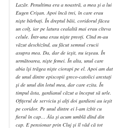
Lazăr. Penultima era a noastră, a mea şi a lui
Eugen Crişan. Apoi încă trei, în care erau
nişte bărbaţi. În dreptul băii, coridorul făcea
un colţ, iar pe latura cealaltă mai erau cîteva
celule. Într-una erau nişte preoţi. Cînd m-au
văzut deschizînd, au făcut semnul crucii
asupra mea. Da, dar de ieşit, nu ieşeau. În
următoarea, nişte femei. În alta, unul care
abia îşi trăgea nişte ciorapi pe el. Apoi am dat
de unul dintre episcopii greco-catolici arestaţi
şi de unul din lotul meu, dar care ezita. În
timpul ăsta, gardianul căzut a început să urle.
Ofiţerul de serviciu şi alţi doi gardieni au ieşit
pe coridor. Pe unul dintre ei l-am izbit cu
fierul în cap… Ǎla şi acum umblă dînd din
cap. E pensionar prin Cluj şi îl văd că tot