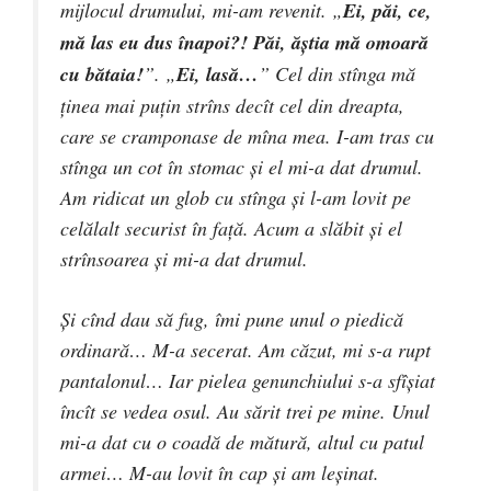
mijlocul drumului, mi-am revenit. „
Ei, păi, ce,
mă las eu dus înapoi?! Păi, ăştia mă omoară
cu bătaia!
”. „
Ei, lasă…
” Cel din stînga mă
ţinea mai puţin strîns decît cel din dreapta,
care se cramponase de mîna mea. I-am tras cu
stînga un cot în stomac şi el mi-a dat drumul.
Am ridicat un glob cu stînga şi l-am lovit pe
celălalt securist în faţă. Acum a slăbit şi el
strînsoarea şi mi-a dat drumul.
Şi cînd dau să fug, îmi pune unul o piedică
ordinară… M-a secerat. Am căzut, mi s-a rupt
pantalonul… Iar pielea genunchiului s-a sfîşiat
încît se vedea osul. Au sărit trei pe mine. Unul
mi-a dat cu o coadă de mătură, altul cu patul
armei… M-au lovit în cap şi am leşinat.