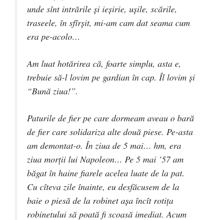
unde sînt intrările şi ieşirie, uşile, scările,
traseele, în sfîrşit, mi-am cam dat seama cum
era pe-acolo…
Am luat hotărirea că, foarte simplu, asta e,
trebuie să-l lovim pe gardian în cap. Îl lovim şi
“Bună ziua!”.
Paturile de fier pe care dormeam aveau o bară
de fier care solidariza alte două piese. Pe-asta
am demontat-o. În ziua de 5 mai… hm, era
ziua morţii lui Napoleon… Pe 5 mai ’57 am
băgat în haine fiarele acelea luate de la pat.
Cu cîteva zile înainte, eu desfăcusem de la
baie o piesă de la robinet aşa încît rotiţa
robinetului să poată fi scoasă imediat. Acum