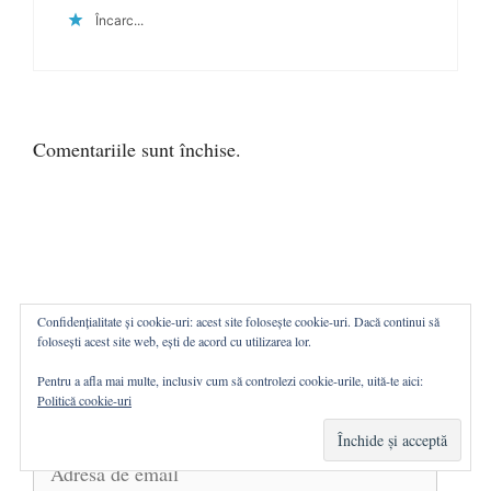
Încarc...
Comentariile sunt închise.
Confidențialitate și cookie-uri: acest site folosește cookie-uri. Dacă continui să
ABONAȚI-VĂ
folosești acest site web, ești de acord cu utilizarea lor.
Pentru a afla mai multe, inclusiv cum să controlezi cookie-urile, uită-te aici:
Introduceți mai jos adresa de email pentru a primi
Politică cookie-uri
notificări cînd sînt publicate articole noi.
Adresa