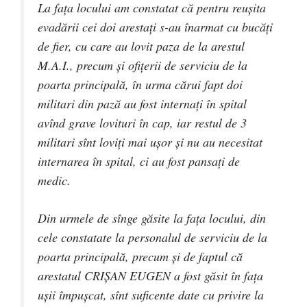
La faţa locului am constatat că pentru reuşita
evadării cei doi arestaţi s-au înarmat cu bucăţi
de fier, cu care au lovit paza de la arestul
M.A.I., precum şi ofiţerii de serviciu de la
poarta principală, în urma cărui fapt doi
militari din pază au fost internaţi în spital
avînd grave lovituri în cap, iar restul de 3
militari sînt loviţi mai uşor şi nu au necesitat
internarea în spital, ci au fost pansaţi de
medic.
Din urmele de sînge găsite la faţa locului, din
cele constatate la personalul de serviciu de la
poarta principală, precum şi de faptul că
arestatul CRIŞAN EUGEN a fost găsit în faţa
uşii împuşcat, sînt suficente date cu privire la