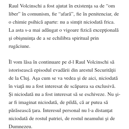
Raul Volcinschi a fost ajutat în existenţa sa de “om
liber” în comunism, fie “afară”, fie în penitenciar, de
o chimie psihică aparte: nu a simţit niciodată frica.
La asta s-a mai adăugat o vigoare fizică excepţională
şi obişnuinţa de a se echilibra spiritual prin
rugăciune.
Îl vom lăsa în continuare pe d-l Raul Volcinschi să
istorisească episodul evadării din arestul Securităţii
de la Cluj. Aşa cum se va vedea şi de aici, niciodată
în viaţă nu a fost interesat de scăparea sa exclusivă.
Şi niciodată nu a fost interesat să se eschiveze. Nu şi-
ar fi imaginat niciodată, de pildă, că ar putea să
părăsească ţara. Interesul personal nu l-a distanţat
niciodată de rostul patriei, de rostul neamului şi de
Dumnezeu.