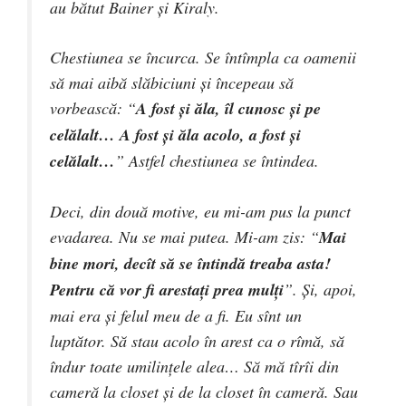
au bătut Bainer şi Kiraly.
Chestiunea se încurca. Se întîmpla ca oamenii
să mai aibă slăbiciuni şi începeau să
vorbească: “
A fost şi ăla, îl cunosc şi pe
celălalt… A fost şi ăla acolo, a fost şi
celălalt…
” Astfel chestiunea se întindea.
Deci, din două motive, eu mi-am pus la punct
evadarea. Nu se mai putea. Mi-am zis: “
Mai
bine mori, decît să se întindă treaba asta!
Pentru că vor fi arestaţi prea mulţi
”. Şi, apoi,
mai era şi felul meu de a fi. Eu sînt un
luptător. Să stau acolo în arest ca o rîmă, să
îndur toate umilinţele alea… Să mă tîrîi din
cameră la closet şi de la closet în cameră. Sau