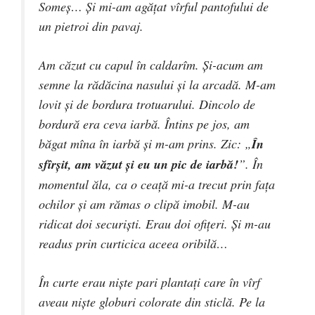
Someş… Şi mi-am agăţat vîrful pantofului de
un pietroi din pavaj.
Am căzut cu capul în caldarîm. Şi-acum am
semne la rădăcina nasului şi la arcadă. M-am
lovit şi de bordura trotuarului. Dincolo de
bordură era ceva iarbă. Întins pe jos, am
băgat mîna în iarbă şi m-am prins. Zic: „
În
sfîrşit, am văzut şi eu un pic de iarbă!
”. În
momentul ăla, ca o ceaţă mi-a trecut prin faţa
ochilor şi am rămas o clipă imobil. M-au
ridicat doi securişti. Erau doi ofiţeri. Şi m-au
readus prin curticica aceea oribilă…
În curte erau nişte pari plantaţi care în vîrf
aveau nişte globuri colorate din sticlă. Pe la