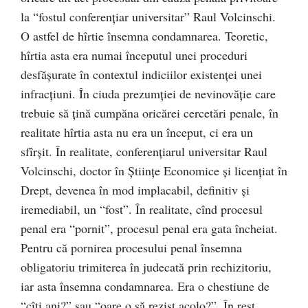
la “fostul conferenţiar universitar” Raul Volcinschi.
O astfel de hîrtie însemna condamnarea. Teoretic,
hîrtia asta era numai începutul unei proceduri
desfăşurate în contextul indiciilor existenţei unei
infracţiuni. În ciuda prezumţiei de nevinovăţie care
trebuie să ţină cumpăna oricărei cercetări penale, în
realitate hîrtia asta nu era un început, ci era un
sfîrşit. În realitate, conferenţiarul universitar Raul
Volcinschi, doctor în Ştiinţe Economice şi licenţiat în
Drept, devenea în mod implacabil, definitiv şi
iremediabil, un “fost”. În realitate, cînd procesul
penal era “pornit”, procesul penal era gata încheiat.
Pentru că pornirea procesului penal însemna
obligatoriu trimiterea în judecată prin rechizitoriu,
iar asta însemna condamnarea. Era o chestiune de
“cîţi ani?” sau “oare o să rezist acolo?”. În rest