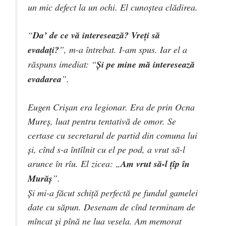
un mic defect la un ochi. El cunoştea clădirea.
“
Da’ de ce vă interesează? Vreţi să
evadaţi?
”, m-a întrebat. I-am spus. Iar el a
răspuns imediat: “
Şi pe mine mă interesează
evadarea
”.
Eugen Crişan era legionar. Era de prin Ocna
Mureş, luat pentru tentativă de omor. Se
certase cu secretarul de partid din comuna lui
şi, cînd s-a întîlnit cu el pe pod, a vrut să-l
arunce în rîu. El zicea: „
Am vrut să-l ţîp în
Murăş
”.
Şi mi-a făcut schiţă perfectă pe fundul gamelei
date cu săpun. Desenam de cînd terminam de
mîncat şi pînă ne lua vesela. Am memorat