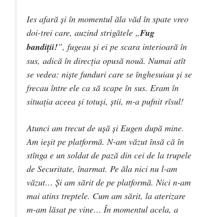
Ies afară şi în momentul ăla văd în spate vreo
doi-trei care, auzind strigătele „
Fug
bandiţii!
”, fugeau şi ei pe scara interioară în
sus, adică în direcţia opusă nouă. Numai atît
se vedea: nişte funduri care se înghesuiau şi se
frecau între ele ca să scape în sus. Eram în
situaţia aceea şi totuşi, ştii, m-a pufnit rîsul!
Atunci am trecut de uşă şi Eugen după mine.
Am ieşit pe platformă. N-am văzut însă că în
stînga e un soldat de pază din cei de la trupele
de Securitate, înarmat. Pe ăla nici nu l-am
văzut… Şi am sărit de pe platformă. Nici n-am
mai atins treptele. Cum am sărit, la aterizare
m-am lăsat pe vine… În momentul acela, a