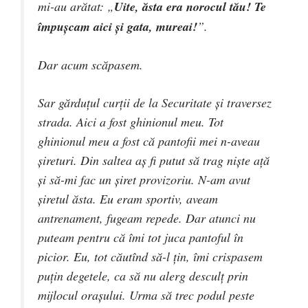
mi-au arătat: „
Uite, ăsta era norocul tău! Te
împuşcam aici şi gata, mureai!
”.
Dar acum scăpasem.
Sar gărduţul curţii de la Securitate şi traversez
strada. Aici a fost ghinionul meu. Tot
ghinionul meu a fost că pantofii mei n-aveau
şireturi. Din saltea aş fi putut să trag nişte aţă
şi să-mi fac un şiret provizoriu. N-am avut
şiretul ăsta. Eu eram sportiv, aveam
antrenament, fugeam repede. Dar atunci nu
puteam pentru că îmi tot juca pantoful în
picior. Eu, tot căutînd să-l ţin, îmi crispasem
puţin degetele, ca să nu alerg desculţ prin
mijlocul oraşului. Urma să trec podul peste