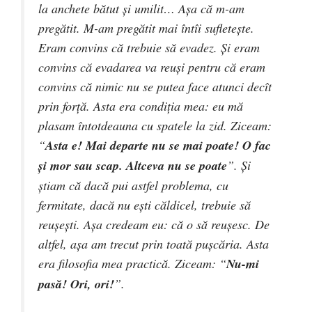
la anchete bătut şi umilit… Aşa că m-am
pregătit. M-am pregătit mai întîi sufleteşte.
Eram convins că trebuie să evadez. Şi eram
convins că evadarea va reuşi pentru că eram
convins că nimic nu se putea face atunci decît
prin forţă. Asta era condiţia mea: eu mă
plasam întotdeauna cu spatele la zid. Ziceam:
“
Asta e! Mai departe nu se mai poate! O fac
şi mor sau scap. Altceva nu se poate
”. Şi
ştiam că dacă pui astfel problema, cu
fermitate, dacă nu eşti căldicel, trebuie să
reuşeşti. Aşa credeam eu: că o să reuşesc. De
altfel, aşa am trecut prin toată puşcăria. Asta
era filosofia mea practică. Ziceam: “
Nu-mi
pasă! Ori, ori!
”.