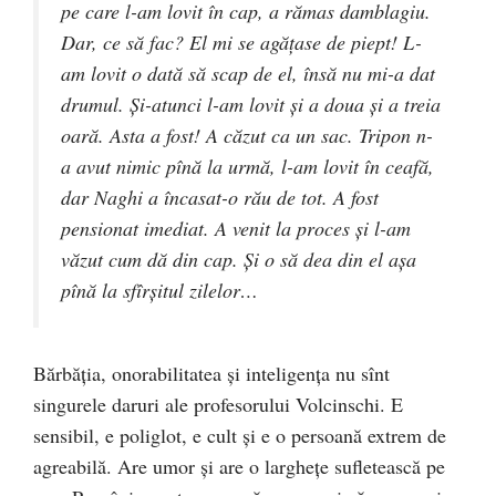
pe care l-am lovit în cap, a rămas damblagiu.
Dar, ce să fac? El mi se agăţase de piept! L-
am lovit o dată să scap de el, însă nu mi-a dat
drumul. Şi-atunci l-am lovit şi a doua şi a treia
oară. Asta a fost! A căzut ca un sac. Tripon n-
a avut nimic pînă la urmă, l-am lovit în ceafă,
dar Naghi a încasat-o rău de tot. A fost
pensionat imediat. A venit la proces şi l-am
văzut cum dă din cap. Şi o să dea din el aşa
pînă la sfîrşitul zilelor…
Bărbăţia, onorabilitatea şi inteligenţa nu sînt
singurele daruri ale profesorului Volcinschi. E
sensibil, e poliglot, e cult şi e o persoană extrem de
agreabilă. Are umor şi are o largheţe sufletească pe