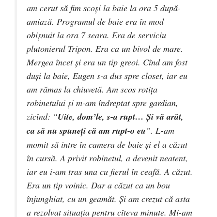
am cerut să fim scoşi la baie la ora 5 după-
amiază. Programul de baie era în mod
obişnuit la ora 7 seara. Era de serviciu
plutonierul Tripon. Era ca un bivol de mare.
Mergea încet şi era un tip greoi. Cînd am fost
duşi la baie, Eugen s-a dus spre closet, iar eu
am rămas la chiuvetă. Am scos rotiţa
robinetului şi m-am îndreptat spre gardian,
zicînd: “
Uite, dom’le, s-a rupt… Şi vă arăt,
ca să nu spuneţi că am rupt-o eu
”. L-am
momit să intre în camera de baie şi el a căzut
în cursă. A privit robinetul, a devenit neatent,
iar eu i-am tras una cu fierul în ceafă. A căzut.
Era un tip voinic. Dar a căzut ca un bou
înjunghiat, cu un geamăt. Şi am crezut că asta
a rezolvat situaţia pentru cîteva minute. Mi-am