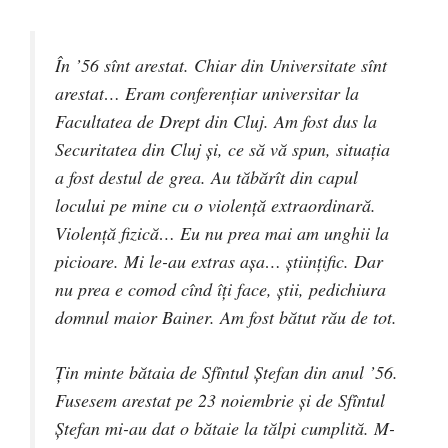
În ’56 sînt arestat. Chiar din Universitate sînt
arestat… Eram conferenţiar universitar la
Facultatea de Drept din Cluj. Am fost dus la
Securitatea din Cluj şi, ce să vă spun, situaţia
a fost destul de grea. Au tăbărît din capul
locului pe mine cu o violenţă extraordinară.
Violenţă fizică… Eu nu prea mai am unghii la
picioare. Mi le-au extras aşa… ştiinţific. Dar
nu prea e comod cînd îţi face, ştii, pedichiura
domnul maior Bainer. Am fost bătut rău de tot.
Ţin minte bătaia de Sfîntul Ştefan din anul ’56.
Fusesem arestat pe 23 noiembrie şi de Sfîntul
Ştefan mi-au dat o bătaie la tălpi cumplită. M-