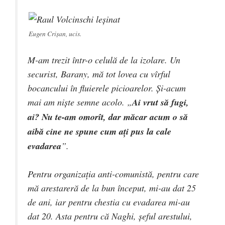
Eugen Crişan, ucis.
M-am trezit într-o celulă de la izolare. Un
securist, Barany, mă tot lovea cu vîrful
bocancului în fluierele picioarelor. Şi-acum
mai am nişte semne acolo. „
Ai vrut să fugi,
ai? Nu te-am omorît, dar măcar acum o să
aibă cine ne spune cum aţi pus la cale
evadarea
”.
Pentru organizaţia anti-comunistă, pentru care
mă arestareră de la bun început, mi-au dat 25
de ani, iar pentru chestia cu evadarea mi-au
dat 20. Asta pentru că Naghi, şeful arestului,