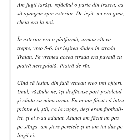
Am fugit iarăşi, refăcînd o parte din traseu, ca
să ajungem spre exterior. De ieşit, nu era greu,
cheia era la noi.
În exterior era o platformă, urmau cîteva
trepte, vreo 5-6, iar ieşirea dădea în strada
Traian. Pe vremea aceea strada era pavată cu
piatră neregulată. Piatră de rîu.
Cînd să ieşim, din faţă veneau vreo trei ofiţeri.
Unul, văzîndu-ne, îşi desfăcuse port-pistoletul
şi căuta cu mîna arma. Eu m-am făcut că intru
printre ei, ştii, ca la rugby, deşi eram football-
ist, şi ei s-au adunat. Atunci am făcut un pas
pe stînga, am şters peretele şi m-am tot dus pe
lîngă ei.