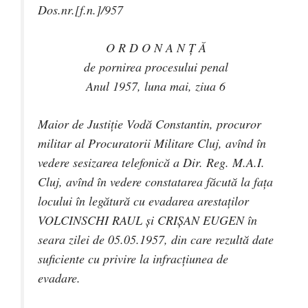
Dos.nr.[f.n.]/957
O R D O N A N Ţ Ă
de pornirea procesului penal
Anul 1957, luna mai, ziua 6
Maior de Justiţie Vodă Constantin, procuror
militar al Procuratorii Militare Cluj, avînd în
vedere sesizarea telefonică a Dir. Reg. M.A.I.
Cluj, avînd în vedere constatarea făcută la faţa
locului în legătură cu evadarea arestaţilor
VOLCINSCHI RAUL şi CRIȘAN EUGEN în
seara zilei de 05.05.1957, din care rezultă date
suficiente cu privire la infracţiunea de
evadare.