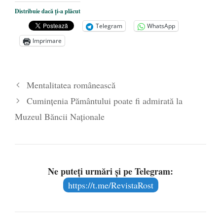
SĂ CEREM ÎNVIEREA!
- 13 aprilie 2020
Distribuie dacă ți-a plăcut
UN(E) PETIT(E) NOIR(E)
- 28 iunie
Telegram
WhatsApp
2019
Imprimare
În fond, ce este parastasul?
- 7 aprilie
2017
Mentalitatea românească
Cumințenia Pământului poate fi admirată la
Muzeul Băncii Naționale
Ne puteți urmări și pe Telegram:
https://t.me/RevistaRost