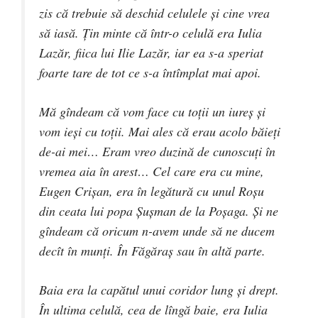
zis că trebuie să deschid celulele şi cine vrea
să iasă. Ţin minte că într-o celulă era Iulia
Lazăr, fiica lui Ilie Lazăr, iar ea s-a speriat
foarte tare de tot ce s-a întîmplat mai apoi.
Mă gîndeam că vom face cu toţii un iureş şi
vom ieşi cu toţii. Mai ales că erau acolo băieţi
de-ai mei… Eram vreo duzină de cunoscuţi în
vremea aia în arest… Cel care era cu mine,
Eugen Crişan, era în legătură cu unul Roşu
din ceata lui popa Şuşman de la Poşaga. Şi ne
gîndeam că oricum n-avem unde să ne ducem
decît în munţi. În Făgăraş sau în altă parte.
Baia era la capătul unui coridor lung şi drept.
În ultima celulă, cea de lîngă baie, era Iulia