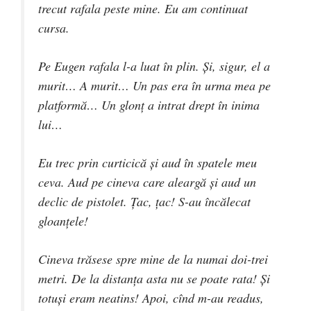
trecut rafala peste mine. Eu am continuat
cursa.
Pe Eugen rafala l-a luat în plin. Şi, sigur, el a
murit… A murit… Un pas era în urma mea pe
platformă… Un glonţ a intrat drept în inima
lui…
Eu trec prin curticică şi aud în spatele meu
ceva. Aud pe cineva care aleargă şi aud un
declic de pistolet. Ţac, ţac! S-au încălecat
gloanţele!
Cineva trăsese spre mine de la numai doi-trei
metri. De la distanţa asta nu se poate rata! Şi
totuşi eram neatins! Apoi, cînd m-au readus,