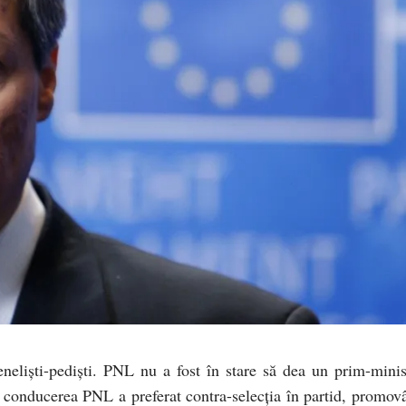
peneliști-pediști. PNL nu a fost în stare să dea un prim-minis
e conducerea PNL a preferat contra-selecția în partid, promov