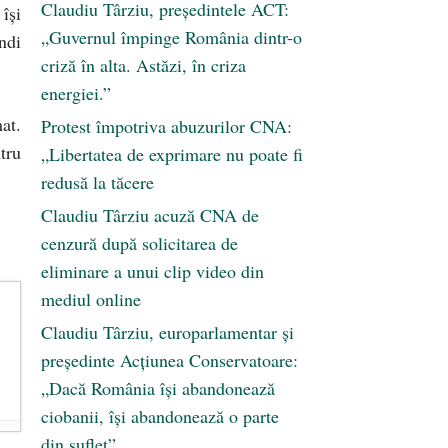
Claudiu Târziu, președintele ACT:
își
„Guvernul împinge România dintr-o
ndi
criză în alta. Astăzi, în criza
energiei.”
at.
Protest împotriva abuzurilor CNA:
tru
„Libertatea de exprimare nu poate fi
redusă la tăcere
Claudiu Târziu acuză CNA de
cenzură după solicitarea de
eliminare a unui clip video din
mediul online
Claudiu Târziu, europarlamentar și
președinte Acțiunea Conservatoare:
„Dacă România își abandonează
ciobanii, își abandonează o parte
din suflet”