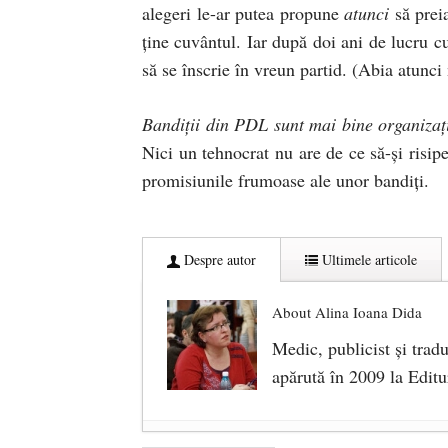
alegeri le-ar putea propune
atunci
să preia
ține cuvântul. Iar după doi ani de lucru 
să se înscrie în vreun partid. (Abia atunci
Bandiții din PDL sunt mai bine organizaț
Nici un tehnocrat nu are de ce să-și risi
promisiunile frumoase ale unor bandiți.
Despre autor
Ultimele articole
About Alina Ioana Dida
Medic, publicist şi trad
apărută în 2009 la Editur