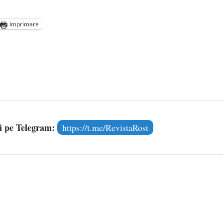
 2020
 persoană ce trebuie apărată
- 8 octombrie 2019
Imprimare
nă împlinește 140 de ani de la înființare
- 20 septembrie
și pe Telegram:
https://t.me/RevistaRost