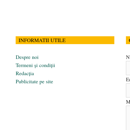
INFORMATII UTILE
Despre noi
N
Termeni și condiții
Redacția
E
Publicitate pe site
M