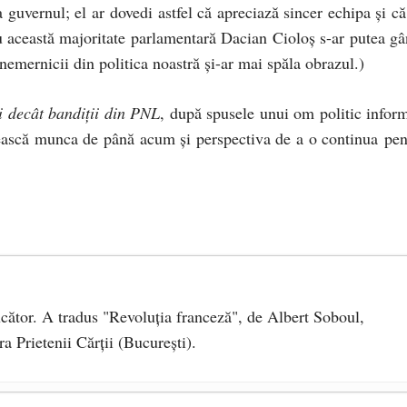
 guvernul; el ar dovedi astfel că apreciază sincer echipa și că 
cu această majoritate parlamentară Dacian Cioloș s-ar putea gâ
 nemernicii din politica noastră și-ar mai spăla obrazul.)
i decât bandiții din PNL
, după spusele unui om politic inform
pească munca de până acum și perspectiva de a o continua pen
ucător. A tradus "Revoluţia franceză", de Albert Soboul,
a Prietenii Cărţii (Bucureşti).