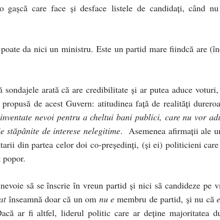
 gașcă care face și desface listele de candidați, când nu
poate da nici un ministru. Este un partid mare fiindcă are (în
sondajele arată că are credibilitate și ar putea aduce voturi,
 propusă de acest Guvern: atitudinea față de realități dureroa
inventate nevoi pentru a cheltui bani publici, care nu vor ad
fie stăpânite de interese nelegitime
. Asemenea afirmații ale u
ii din partea celor doi co-președinți, (și ei) politicieni care
t popor.
nevoie să se înscrie în vreun partid și nici să candideze pe v
at
înseamnă doar că un om
nu e
membru de partid, și nu că
acă ar fi altfel, liderul politic care ar deține majoritatea d