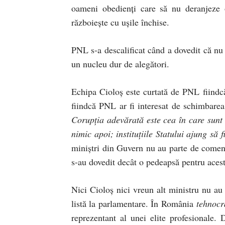
oameni obedienți care să nu deranjeze o
războiește cu ușile închise.
PNL s-a descalificat când a dovedit că nu 
un nucleu dur de alegători.
Echipa Cioloș este curtată de PNL fiindcă 
fiindcă PNL ar fi interesat de schimbarea
Corupția adevărată este cea în care sunt 
nimic apoi; instituțiile Statului ajung să 
miniștri din Guvern nu au parte de comentar
s-au dovedit decât o pedeapsă pentru aces
Nici Cioloș nici vreun alt ministru nu au 
listă la parlamentare. În România
tehnocr
reprezentant al unei elite profesionale. D