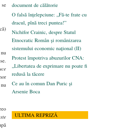
 se
document de călătorie
O falsă înțelepciune: „Fă-te frate cu
dracul, pînă treci puntea!”
că)
Nichifor Crainic, despre Statul
Etnocratic Român şi românizarea
sistemului economic naţional (II)
 nu
Protest împotriva abuzurilor CNA:
se.
„Libertatea de exprimare nu poate fi
uce
redusă la tăcere
nor
Ce au în comun Dan Puric şi
 nu
Arsenie Boca
reo
ULTIMA REPRIZĂ
este
upă