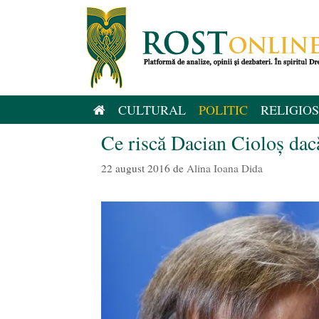
Sari
la
conținut
CULTURAL
POLITIC
RELIGIOS
Ce riscă Dacian Cioloș dac
22 august 2016
de
Alina Ioana Dida