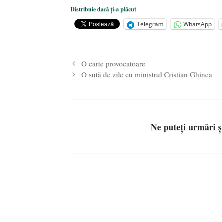
Ceva despre pandemie
- 17 martie
Distribuie dacă ți-a plăcut
O carte despre embrionul uman, ca
Telegram
WhatsApp
Societatea de Cultură Macedo-Româ
2019
O carte provocatoare
O sută de zile cu ministrul Cristian Ghinea
Ne puteți urmări 