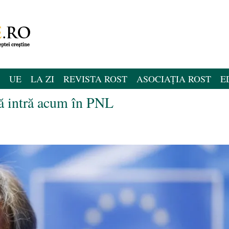
UE
LA ZI
REVISTA ROST
ASOCIAȚIA ROST
E
ă intră acum în PNL