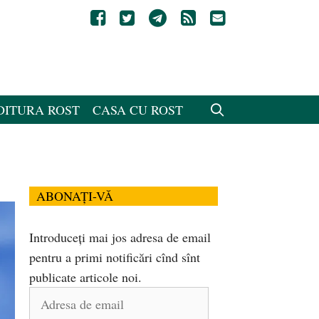
DITURA ROST
CASA CU ROST
ABONAȚI-VĂ
Introduceți mai jos adresa de email
pentru a primi notificări cînd sînt
publicate articole noi.
Adresa
de