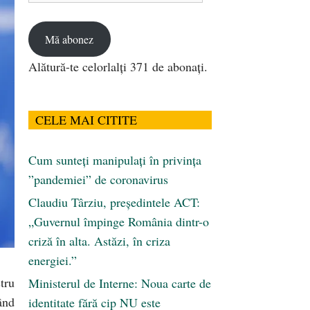
email
Mă abonez
Alătură-te celorlalți 371 de abonați.
CELE MAI CITITE
Cum sunteți manipulați în privința
”pandemiei” de coronavirus
Claudiu Târziu, președintele ACT:
„Guvernul împinge România dintr-o
criză în alta. Astăzi, în criza
energiei.”
tru
Ministerul de Interne: Noua carte de
ând
identitate fără cip NU este