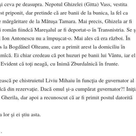
și ceva pe deasupra. Nepotul Ghizelei (Gitta) Vass, vestita
 priponit, dar pretinde că are banii de la bunica, la fel ca
e mărgăritare de la Mătușa Tamara. Mai precis, Ghizela ar fi
i român fiindcă Mareșalul ar fi deportat-o în Transnistria. Se ș
rul Ion Antonescu nu a împușcat-o. Mai ales că era război. În
s la Bogdănel Olteanu, care a primit arest la domiciliu în
almîcă. Ei chiar credeau că pot huzuri pe banii lui Vântu, iar el
. Evident că toți neagă, cu Inimă Zburdalnică în frunte.
ească pe chistruietul Liviu Mihaiu în funcția de guvernator al
alcă din rezervație. Dacă omul și-a cumpărat guvernator?! Iniți
Gherila, dar apoi a recunoscut că ar fi primit postul datorită
lor și ei știu asta.
t…