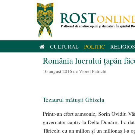
Sari
la
conținut
CULTURAL
POLITIC
RELIGIOS
România lucrului țapăn făcu
10 august 2016
de
Viorel Patrichi
Tezaurul mătușii Ghizela
Printr-un efort samsonic, Sorin Ovidiu Vâ
guvernator captiv la Delta Dunării. I-a da
Tăricelu cu un milion și un milionaș l-a op