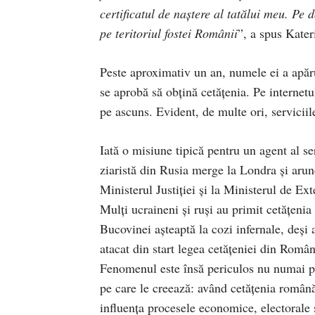
certificatul de naștere al tatălui meu. Pe 
pe teritoriul fostei Românii
”, a spus Kater
Peste aproximativ un an, numele ei a apăru
se aprobă să obțină cetățenia. Pe internetul
pe ascuns. Evident, de multe ori, servicii
Iată o misiune tipică pentru un agent al ser
ziaristă din Rusia merge la Londra şi aru
Ministerul Justiţiei şi la Ministerul de Ext
Mulţi ucraineni şi ruşi au primit cetăţeni
Bucovinei aşteaptă la cozi infernale, deşi a
atacat din start legea cetăţeniei din Român
Fenomenul este însă periculos nu numai pri
pe care le creează: având cetăţenia română
influenţa procesele economice, electorale ş