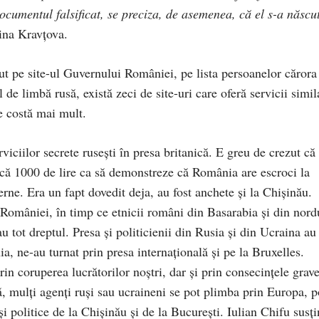
documentul falsificat, se preciza, de asemenea, că el s-a născu
ina Kravţova.
t pe site-ul Guvernului României, pe lista persoanelor cărora 
 de limbă rusă, există zeci de site-uri care oferă servicii simil
le costă mai mult.
viciilor secrete ruseşti în presa britanică. E greu de crezut că
ncă 1000 de lire ca să demonstreze că România are escroci la
erne. Era un fapt dovedit deja, au fost anchete şi la Chişinău.
a României, în timp ce etnicii români din Basarabia şi din nord
u tot dreptul. Presa şi politicienii din Rusia şi din Ucraina au
ia, ne-au turnat prin presa internaţională şi pe la Bruxelles.
n coruperea lucrătorilor noştri, dar şi prin consecinţele grav
, mulţi agenţi ruşi sau ucraineni se pot plimba prin Europa, p
i politice de la Chişinău şi de la Bucureşti. Iulian Chifu susți