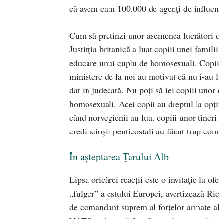
că avem cam 100.000 de agenți de influenț
Cum să pretinzi unor asemenea lucrători di
Justitția britanică a luat copiii unei famil
educare unui cuplu de homosexuali. Copiii
ministere de la noi au motivat că nu i-au lă
dat în judecată. Nu poți să iei copiii unor c
homosexuali. Acei copii au dreptul la opț
când norvegienii au luat copiii unor tineri
credincioșii penticostali au făcut trup co
În așteptarea Țarului Alb
Lipsa oricărei reacții este o invitație la o
„fulger” a estului Europei, avertizează Ric
de comandant suprem al forţelor armate a