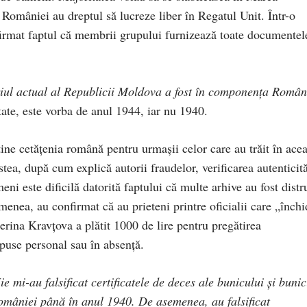
 României au dreptul să lucreze liber în Regatul Unit. Într-o
onfirmat faptul că membrii grupului furnizează toate documentel
oriul actual al Republicii Moldova a fost în componenţa Român
itate, este vorba de anul 1944, iar nu 1940.
ine cetăţenia română pentru urmaşii celor care au trăit în ace
ea, după cum explică autorii fraudelor, verificarea autenticită
i este dificilă datorită faptului că multe arhive au fost distr
menea, au confirmat că au prieteni printre oficialii care „închi
rina Kravţova a plătit 1000 de lire pentru pregătirea
puse personal sau în absenţă.
e mi-au falsificat certificatele de deces ale bunicului şi bunic
 României până în anul 1940. De asemenea, au falsificat