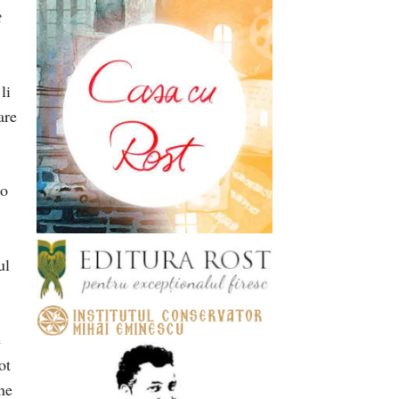
t
li
are
 o
ul
e
ot
ne