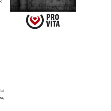
ic
lat
ea,