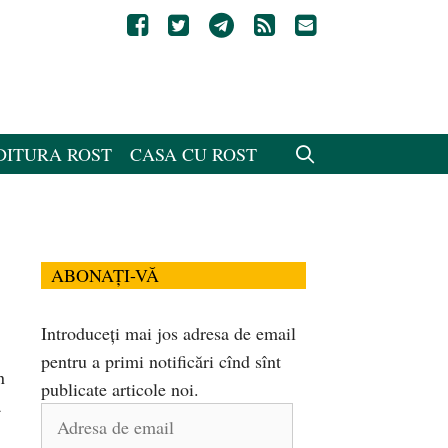
DITURA ROST
CASA CU ROST
ABONAȚI-VĂ
Introduceți mai jos adresa de email
pentru a primi notificări cînd sînt
n
publicate articole noi.
a
Adresa
de