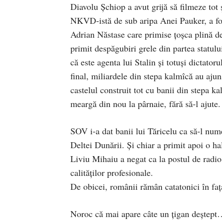
Diavolu Șchiop a avut grijă să filmeze tot 
NKVD-istă de sub aripa Anei Pauker, a fost
Adrian Năstase care primise țoșca plină d
primit despăgubiri grele din partea statulu
că este agenta lui Stalin și totuși dictato
final, miliardele din stepa kalmîcă au ajun
castelul construit tot cu banii din stepa k
meargă din nou la pârnaie, fără să-l ajute
SOV i-a dat banii lui Tăricelu ca să-l num
Deltei Dunării. Și chiar a primit apoi o h
Liviu Mihaiu a negat ca la postul de radio 
calităților profesionale.
De obicei, românii rămân catatonici în fața 
Noroc că mai apare câte un țigan deștep