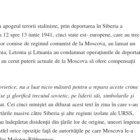
apogeul terorii staliniste, prin deportarea în Siberia a
 12 spre 13 iunie 1941, cinci state est- europene, care au trec
elor comise de regimul comunist de la Moscova, au lansat un
ia, Letonia și Lituania au condamnat operațiunile de deporta
i au cerut puterii actuale de la Moscova să ofere compensații
vietice, nu a luat nicio măsură pentru a repara aceste crime 
și glorifică trecutul sovietic, pe liderii săi, simbolurile și
. Cei cinci miniștri au difuzat acest text în ziua în care s-au
ările masive către Siberia și alte regiuni izolate ale URSS,
au îndepărtat disidenții din țările lor de origine, uneori împre
stfel orice opoziție față de autoritățile pe care Moscova le-a
tului Molotov-Ribbentrop.