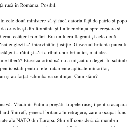
ă rusă în România. Posibil.
n cele două ministere să-și facă datoria față de patrie și popo
ii de ortodocși din România și i-a încredințat spre creștere și
 erau cetățeni români. Era un lucru flagrant și cele două
sat englezii să intervină în justiție. Guvernul britanic putea fi
etățeni străini și să-i atribui unor britanici, mai ales
iune liberă? Biserica ortodoxă nu a mișcat un deget. În schimb
 penticostali pentru rele tratamente aplicate minorilor,
mun și au forțat schimbarea sentinței. Cum stăm?
fensivă. Vladimir Putin a pregătit trupele rusești pentru acapar
hard Shirreff, general britanic în retragere, care a ocupat func
liate ale NATO din Europa. Shirreff consideră că membrii