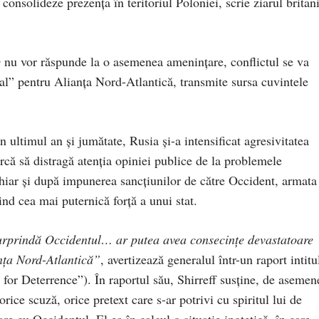
consolideze prezența în teritoriul Poloniei, scrie ziarul britan
nu vor răspunde la o asemenea ameninţare, conflictul se va
tal” pentru Alianţa Nord-Atlantică, transmite sursa cuvintele
n ultimul an și jumătate, Rusia şi-a intensificat agresivitatea
rcă să distragă atenția opiniei publice de la problemele
 chiar și după impunerea sancțiunilor de către Occident, armata
iind cea mai puternică forță a unui stat.
surprindă Occidentul… ar putea avea consecințe devastatoare
anța Nord-Atlantică”
, avertizează generalul într-un raport intitu
or Deterrence”). În raportul său, Shirreff susține, de asemen
ice scuză, orice pretext care s-ar potrivi cu spiritul lui de
re cu Occidentul. El ea în calcul o situație ipotetică, în care