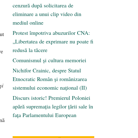
cenzură după solicitarea de
eliminare a unui clip video din
mediul online
Protest împotriva abuzurilor CNA:
ut
„Libertatea de exprimare nu poate fi
redusă la tăcere
re
Comunismul şi cultura memoriei
Nichifor Crainic, despre Statul
Etnocratic Român şi românizarea
și
sistemului economic naţional (II)
Discurs istoric! Premierul Poloniei
apără supremația legilor țării sale în
fața Parlamentului European
ună