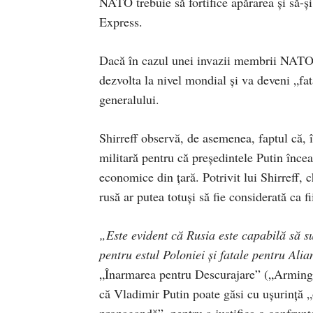
NATO trebuie să fortifice apărarea și să-şi 
Express.
Dacă în cazul unei invazii membrii NATO 
dezvolta la nivel mondial şi va deveni „fa
generalului.
Shirreff observă, de asemenea, faptul că, î
militară pentru că preşedintele Putin încea
economice din țară. Potrivit lui Shirreff,
rusă ar putea totuși să fie considerată ca f
„Este evident că Rusia este capabilă să 
pentru estul Poloniei și fatale pentru Ali
„Înarmarea pentru Descurajare” („Arming f
că Vladimir Putin poate găsi cu ușurință „or
propagandă”, pentru a justifica o confrunta