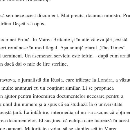
 să semneze acest document. Mai precis, doamna ministru Pr
ătrâna Deșcă s-a opus.
doamnei Prună. În Marea Britanie și în alte câteva țări, există
aport românesc în mod ilegal. Aşa anunţă ziarul „The Times”.
 și ucraineni. Un asemenea serviciu este ieftin – după cum arat
n dacă dai o mie de lire sterline.
vţova, o jurnalistă din Rusia, care trăieşte la Londra, a văzu
i multe anunțuri cu un conținut similar. Li se propunea
e un ajutor pentru întocmirea documentelor necesare pentru a
a unul din numere şi a spus că ea studiază la o universitate
ceastă ţară. La întâlnire, intermediarul nu i-a ascuns că obţine
rea documentelor. El susţinea că echipa care lucrează în acest
i de oameni. Majoritatea voiau să se stabilească în Marea