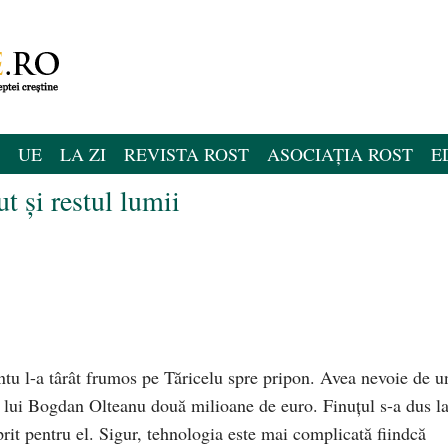
UE
LA ZI
REVISTA ROST
ASOCIAȚIA ROST
E
t și restul lumii
ntu l-a târât frumos pe Tăricelu spre pripon. Avea nevoie de u
t lui Bogdan Olteanu două milioane de euro. Finuțul s-a dus l
rit pentru el. Sigur, tehnologia este mai complicată fiindcă