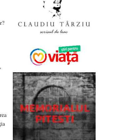
r?
,
area
ţia