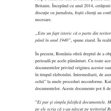
Britanie. Începând cu anul 2014, cetățenii
discuţie cu jurnalista, foştii clienţi au c
necesare.
„Este un fapt istoric că o parte din terit
până în anul 1940”
, spune ziarul. În real
În prezent, România oferă dreptul de a obţ
perioadă pe acele pământuri. Cu toate acest
documentelor privind originea acestor oamen
în timpul războiului. Intermediarii, de ase
ochii” la unele proceduri neconforme. Kate
documentelor. Aceste documente pot fi de
”
Ei pur şi simplu falsifică documentele. Mi
pe ele scria că s-au născut pe teritoriul