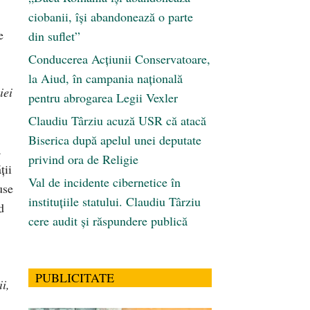
ciobanii, își abandonează o parte
e
din suflet”
Conducerea Acțiunii Conservatoare,
la Aiud, în campania națională
iei
pentru abrogarea Legii Vexler
Claudiu Târziu acuză USR că atacă
Biserica după apelul unei deputate
a
privind ora de Religie
ţii
Val de incidente cibernetice în
use
instituțiile statului. Claudiu Târziu
d
cere audit și răspundere publică
PUBLICITATE
ii,