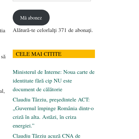
email
Mă abonez
Alătură-te celorlalți 371 de abonați.
tia
CELE MAI CITITE
 să
Ministerul de Interne: Noua carte de
identitate fără cip NU este
document de călătorie
al,
Claudiu Târziu, președintele ACT:
„Guvernul împinge România dintr-o
criză în alta. Astăzi, în criza
energiei.”
Claudiu Târziu acuză CNA de