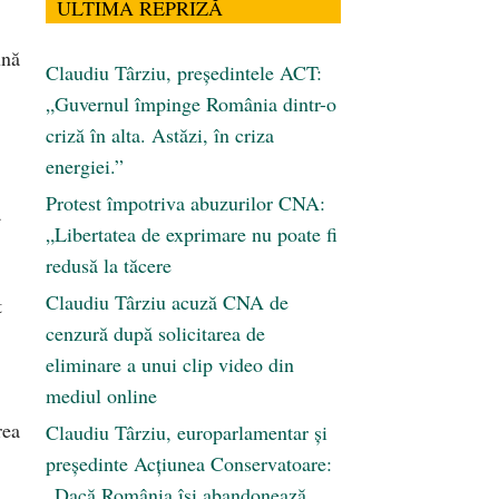
ULTIMA REPRIZĂ
ună
Claudiu Târziu, președintele ACT:
„Guvernul împinge România dintr-o
criză în alta. Astăzi, în criza
energiei.”
Protest împotriva abuzurilor CNA:
ă
„Libertatea de exprimare nu poate fi
redusă la tăcere
Claudiu Târziu acuză CNA de
t
cenzură după solicitarea de
eliminare a unui clip video din
mediul online
rea
Claudiu Târziu, europarlamentar și
președinte Acțiunea Conservatoare:
„Dacă România își abandonează