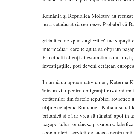
România și Republica Molotov au refuzat
nu a catadicsit să semneze. Probabil că B
Și iată ce ne spun englezii că fac supușii 
intermediari care te ajută să obții un paș
Principalii clienţi ai escrocilor sunt ruși
investigaţiile, poţi deveni cetățean europea
În urmă cu aproximativ un an, Katerina Kra
într-un ziar pentru emigranţii rusofoni ma
cetăţenilor din fostele republici sovietic
obţine cetăţenia României. Katia a sunat l
britanică şi că ar vrea să rămână apoi în a
paşaportului românesc presupune falsifica
scop a oferit servicii de succes pentru mi