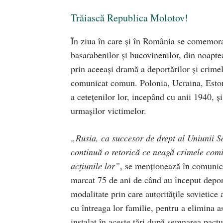
Trăiască Republica Molotov!
În ziua în care și în România se comemora 
basarabenilor și bucovinenilor, din noaptea
prin aceeași dramă a deportărilor și crim
comunicat comun. Polonia, Ucraina, Eston
a cetețenilor lor, incepând cu anii 1940, ș
urmașilor victimelor.
„Rusia, ca succesor de drept al Uniunii So
continuă o retorică ce neagă crimele comise 
acțiunile lor”
, se menționează în comunicat
marcat 75 de ani de când au început deport
modalitate prin care autoritățile sovietice 
cu întreaga lor familie, pentru a elimina a
instalat în aceste țări după semnarea pac