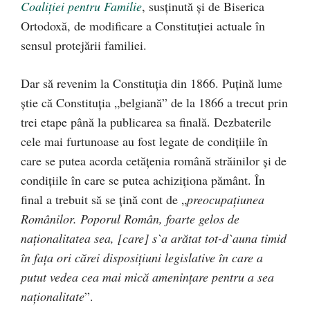
Coaliției pentru Familie
, susținută și de Biserica
Ortodoxă, de modificare a Constituției actuale în
sensul protejării familiei.
Dar să revenim la Constituția din 1866. Puțină lume
știe că Constituția „belgiană” de la 1866 a trecut prin
trei etape până la publicarea sa finală. Dezbaterile
cele mai furtunoase au fost legate de condițiile în
care se putea acorda cetățenia română străinilor și de
condițiile în care se putea achiziționa pământ. În
final a trebuit să se țină cont de „
preocupațiunea
Românilor. Poporul Român, foarte gelos de
naționalitatea sea, [care] s`a arătat tot-d`auna timid
în fața ori cărei disposițiuni legislative în care a
putut vedea cea mai mică amenințare pentru a sea
naționalitate
”.