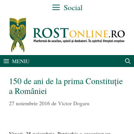
Sari
Social
la
conținut
MENIU
150 de ani de la prima Constituție
a României
27 noiembrie 2016
de
Victor Dogaru
Vineri, 25 noiembrie, Patriarhia a organizat un