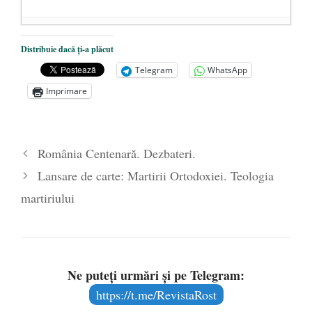
Experimentul Pitești și The Stanford
Distribuie dacă ți-a plăcut
Prison Experiment
- 23 februarie 2017
Telegram
WhatsApp
Sevil Shhaideh și actualitatea domniilor
Imprimare
fanariote
- 21 decembrie 2016
150 de ani de la prima Constituție a
României
- 27 noiembrie 2016
România Centenară. Dezbateri.
Lansare de carte: Martirii Ortodoxiei. Teologia
martiriului
Ne puteți urmări și pe Telegram:
https://t.me/RevistaRost