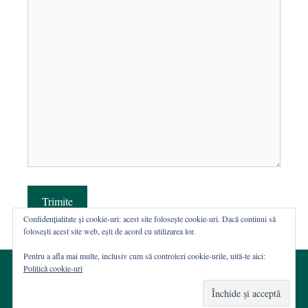
Trimite
Confidențialitate și cookie-uri: acest site folosește cookie-uri. Dacă continui să
folosești acest site web, ești de acord cu utilizarea lor.
Pentru a afla mai multe, inclusiv cum să controlezi cookie-urile, uită-te aici:
Politică cookie-uri
© 2002-2026 · Asociația ROST
Web hosting şi dezvoltare Wordpress:
Casa de WEB