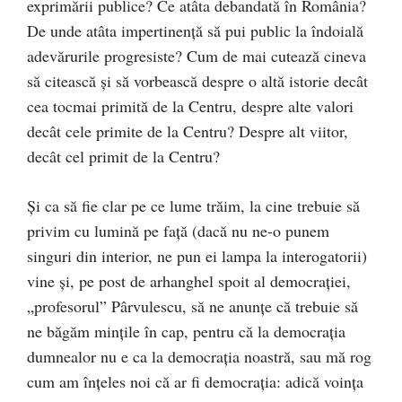
exprimării publice? Ce atâta debandată în România?
De unde atâta impertinenţă să pui public la îndoială
adevărurile progresiste? Cum de mai cutează cineva
să citească şi să vorbească despre o altă istorie decât
cea tocmai primită de la Centru, despre alte valori
decât cele primite de la Centru? Despre alt viitor,
decât cel primit de la Centru?
Şi ca să fie clar pe ce lume trăim, la cine trebuie să
privim cu lumină pe faţă (dacă nu ne-o punem
singuri din interior, ne pun ei lampa la interogatorii)
vine şi, pe post de arhanghel spoit al democraţiei,
„profesorul” Pârvulescu, să ne anunţe că trebuie să
ne băgăm minţile în cap, pentru că la democraţia
dumnealor nu e ca la democraţia noastră, sau mă rog
cum am înţeles noi că ar fi democraţia: adică voinţa