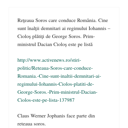
Rețeaua Soros care conduce România. Cine
sunt înalții demnitari ai regimului Iohannis –
Cioloș plătiți de George Soros. Prim-
ministrul Dacian Cioloș este pe listă
http://www.activenews.ro/stiri-
politic/Reteaua-Soros-care-conduce-
Romania.-Cine-sunt-inaltii-demnitari-ai-
regimului-Iohannis-Ciolos-platiti-de-
George-Soros.-Prim-ministrul-Dacian-
Ciolos-este-pe-lista-137987
Claus Werner Jophanis face parte din
reteaua soros.