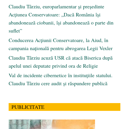
Claudiu Târziu, europarlamentar și președinte
Acțiunea Conservatoare: „Dacă România își
abandonează ciobanii, își abandonează o parte din
suflet”
Conducerea Acțiunii Conservatoare, la Aiud, în
campania națională pentru abrogarea Legii Vexler
Claudiu Târziu acuză USR că atacă Biserica după
apelul unei deputate privind ora de Religie
Val de incidente cibernetice în instituțiile statului.
Claudiu Târziu cere audit și răspundere publică
PUBLICITATE