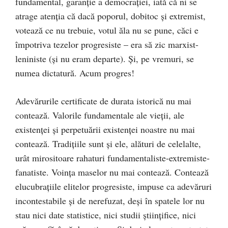
fundamental, garanţie a democraţiei, iată că ni se
atrage atenţia că dacă poporul, dobitoc şi extremist,
votează ce nu trebuie, votul ăla nu se pune, căci e
împotriva tezelor progresiste – era să zic marxist-
leniniste (şi nu eram departe). Şi, pe vremuri, se
numea dictatură. Acum progres!
Adevărurile certificate de durata istorică nu mai
contează. Valorile fundamentale ale vieţii, ale
existenţei şi perpetuării existenţei noastre nu mai
contează. Tradiţiile sunt şi ele, alături de celelalte,
urât mirositoare rahaturi fundamentaliste-extremiste-
fanatiste. Voinţa maselor nu mai contează. Contează
elucubraţiile elitelor progresiste, impuse ca adevăruri
incontestabile şi de nerefuzat, deşi în spatele lor nu
stau nici date statistice, nici studii ştiinţifice, nici