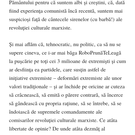
Pământului pentru că suntem albi şi creştini, că, dată
fiind experienţa comunistă încă recentă, suntem mai
suspicioşi faţă de cântecele sirenelor (cu barbă!) ale
revoluţiei culturale marxiste.
Şi mai aflăm că, tehnocratic, nu politic, ca să nu se
supere cineva, ce i-ar mai băga RoboPrunăTeLeagă
la puşcărie pe toţi cei 3 milioane de extremişti şi cum
ar desfiinţa ea partidele, care susţin astfel de
iniţiative extremiste – deformări extremiste ale unor
valori tradiţionale – şi ar închide pe oricine ar cuteza
să crâcnească, să emită o părere contrară, să încerce
să gândească cu propria raţiune, să se întrebe, să se
îndoiască de supremele comandamente ale
comisarilor revoluţiei culturale marxiste. Ce atâta
libertate de opinie? De unde atâta dezmăţ al