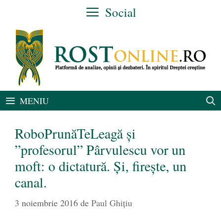
Sari
Social
la
conținut
MENIU
RoboPrunăTeLeagă şi
”profesorul” Pârvulescu vor un
moft: o dictatură. Şi, fireşte, un
canal.
3 noiembrie 2016
de
Paul Ghițiu