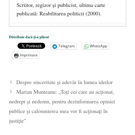
Scriitor, regizor şi publicist, ultima carte
publicată: Reabilitarea politicii (2000).
De ce urăşte stânga banii lichizi. Războiul
Distribuie dacă ți-a plăcut
cu cash-ul, sau drumul spre sclavia totală
-
Telegram
WhatsApp
9 februarie 2017
Imprimare
Ce „nu trebuie să ştiţi” despre legătura
dintre cei mai bogaţi şi cei mai săraci
oameni ai planetei şi stânga planetară
- 28
Despre sinceritate şi adevăr în lumea ideilor
ianuarie 2017
Marian Munteanu: „Toți cei care au acționat,
Trump a ajuns preşedinte pentru că i-aţi
tratat pe oameni ca pe gunoaie
- 23
nedrept și nedemn, pentru dezinformarea opiniei
ianuarie 2017
publice și calomnierea mea vor fi acționați în
justiție”