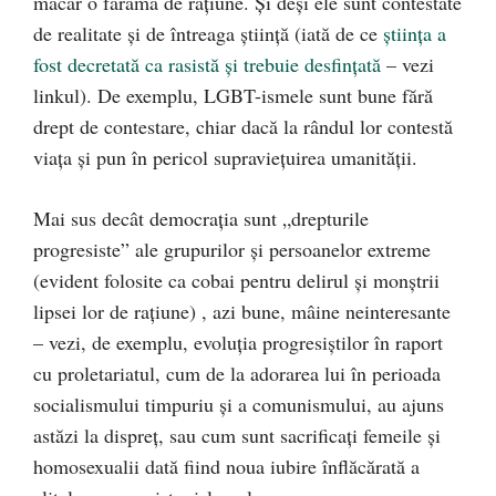
măcar o fărâmă de raţiune. Şi deşi ele sunt contestate
de realitate şi de întreaga ştiinţă (iată de ce
ştiinţa a
fost decretată ca rasistă şi trebuie desfinţată
– vezi
linkul). De exemplu, LGBT-ismele sunt bune fără
drept de contestare, chiar dacă la rândul lor contestă
viaţa şi pun în pericol supravieţuirea umanităţii.
Mai sus decât democraţia sunt „drepturile
progresiste” ale grupurilor şi persoanelor extreme
(evident folosite ca cobai pentru delirul şi monştrii
lipsei lor de raţiune) , azi bune, mâine neinteresante
– vezi, de exemplu, evoluţia progresiştilor în raport
cu proletariatul, cum de la adorarea lui în perioada
socialismului timpuriu şi a comunismului, au ajuns
astăzi la dispreţ, sau cum sunt sacrificaţi femeile şi
homosexualii dată fiind noua iubire înflăcărată a