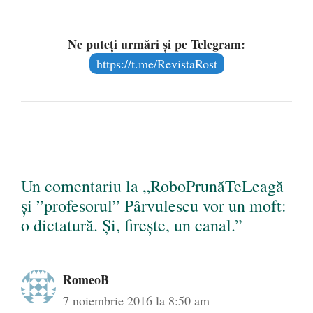
Ne puteți urmări și pe Telegram:
https://t.me/RevistaRost
Un comentariu la „RoboPrunăTeLeagă
şi ”profesorul” Pârvulescu vor un moft:
o dictatură. Şi, fireşte, un canal.”
RomeoB
7 noiembrie 2016 la 8:50 am