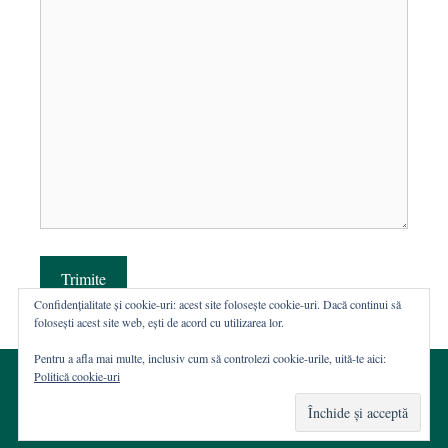
Trimite
Confidențialitate și cookie-uri: acest site folosește cookie-uri. Dacă continui să
folosești acest site web, ești de acord cu utilizarea lor.
Pentru a afla mai multe, inclusiv cum să controlezi cookie-urile, uită-te aici:
Politică cookie-uri
© 2002-2026 · Asociația ROST
Web hosting şi dezvoltare Wordpress:
Casa de WEB