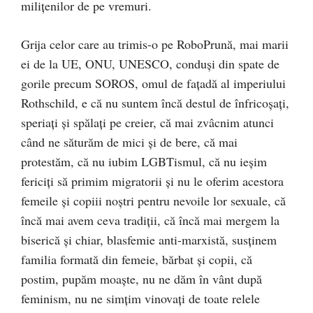
miliţenilor de pe vremuri.
Grija celor care au trimis-o pe RoboPrună, mai marii
ei de la UE, ONU, UNESCO, conduşi din spate de
gorile precum SOROS, omul de faţadă al imperiului
Rothschild, e că nu suntem încă destul de înfricoşaţi,
speriaţi şi spălaţi pe creier, că mai zvâcnim atunci
când ne săturăm de mici şi de bere, că mai
protestăm, că nu iubim LGBTismul, că nu ieşim
fericiţi să primim migratorii şi nu le oferim acestora
femeile şi copiii noştri pentru nevoile lor sexuale, că
încă mai avem ceva tradiţii, că încă mai mergem la
biserică şi chiar, blasfemie anti-marxistă, susţinem
familia formată din femeie, bărbat şi copii, că
postim, pupăm moaşte, nu ne dăm în vânt după
feminism, nu ne simţim vinovaţi de toate relele