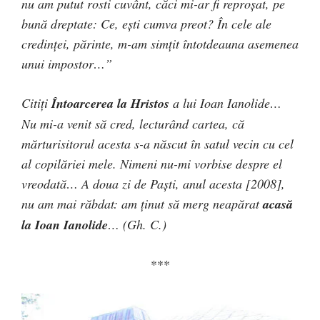
nu am putut rosti cuvânt, căci mi-ar fi reproşat, pe
bună dreptate: Ce, eşti cumva preot? În cele ale
credinţei, părinte, m-am simţit întotdeauna asemenea
unui impostor…”
Citiţi
Întoarcerea la Hristos
a lui Ioan Ianolide…
Nu mi-a venit să cred, lecturând cartea, că
mărturisitorul acesta s-a născut în satul vecin cu cel
al copilăriei mele. Nimeni nu-mi vorbise despre el
vreodată… A doua zi de Paşti, anul acesta [2008],
nu am mai răbdat: am ţinut să merg neapărat
acasă
la Ioan Ianolide
… (Gh. C.)
***