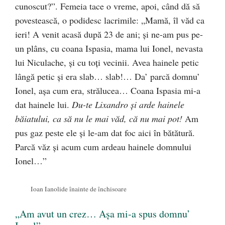
cunoscut?”. Femeia tace o vreme, apoi, când dă să
povestească, o podidesc lacrimile: „Mamă, îl văd ca
ieri! A venit acasă după 23 de ani; şi ne-am pus pe-
un plâns, cu coana Ispasia, mama lui Ionel, nevasta
lui Niculache, şi cu toţi vecinii. Avea hainele petic
lângă petic şi era slab… slab!… Da’ parcă domnu’
Ionel, aşa cum era, strălucea… Coana Ispasia mi-a
dat hainele lui.
Du-te Lixandro şi arde hainele
băiatului, ca să nu le mai văd, că nu mai pot!
Am
pus gaz peste ele şi le-am dat foc aici în bătătură.
Parcă văz şi acum cum ardeau hainele domnului
Ionel…”
Ioan Ianolide înainte de închisoare
„Am avut un crez… Aşa mi-a spus domnu’