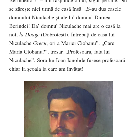
Berindeilor!” – îmi răspunde omul, sigur pe sine. Nu
se zăreşte nici urmă de casă însă. „S-au dus casele
domnului Niculache şi ale lu’ domnu’ Dumea
Berindei! Da’ domnu’ Niculache mai are o casă la
noi,
la Doage
(Dobroteşti). Întrebaţi de casa lui
Niculache
Grecu
, ori a Mariei Ciobanu”. „Care
Maria Ciobanu?”, tresar. „Profesoara, fata lui
Niculache”. Sora lui Ioan Ianolide fusese profesoară
chiar la şcoala la care am învăţat!