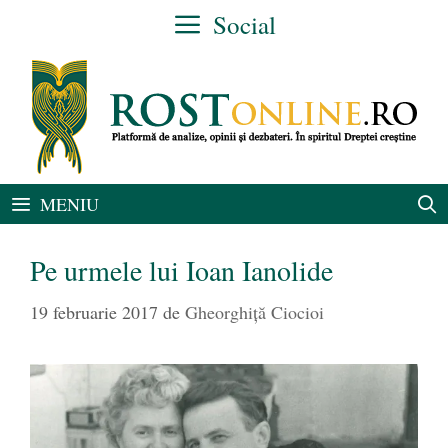
Sari
Social
la
conținut
MENIU
Pe urmele lui Ioan Ianolide
19 februarie 2017
de
Gheorghiţă Ciocioi