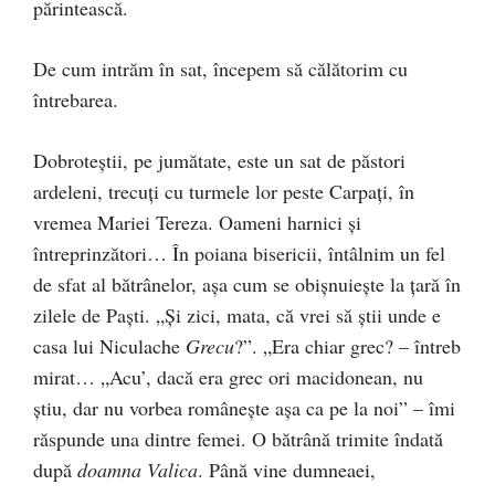
părintească.
De cum intrăm în sat, începem să călătorim cu
întrebarea.
Dobroteştii, pe jumătate, este un sat de păstori
ardeleni, trecuţi cu turmele lor peste Carpaţi, în
vremea Mariei Tereza. Oameni harnici şi
întreprinzători… În poiana bisericii, întâlnim un fel
de sfat al bătrânelor, aşa cum se obişnuieşte la ţară în
zilele de Paşti. „Şi zici, mata, că vrei să ştii unde e
casa lui Niculache
Grecu
?”. „Era chiar grec? – întreb
mirat… „Acu’, dacă era grec ori macidonean, nu
ştiu, dar nu vorbea româneşte aşa ca pe la noi” – îmi
răspunde una dintre femei. O bătrână trimite îndată
după
doamna Valica
. Până vine dumneaei,