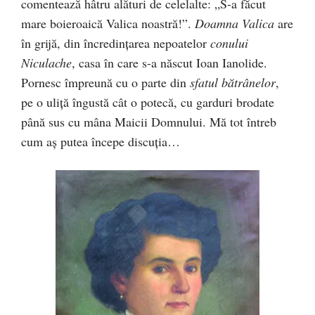
comentează hâtru alături de celelalte: „S-a făcut
mare boieroaică Valica noastră!”.
Doamna Valica
are
în grijă, din încredinţarea nepoatelor
conului
Niculache
, casa în care s-a născut Ioan Ianolide.
Pornesc împreună cu o parte din
sfatul bătrânelor
,
pe o uliţă îngustă cât o potecă, cu garduri brodate
până sus cu mâna Maicii Domnului. Mă tot întreb
cum aş putea începe discuţia…