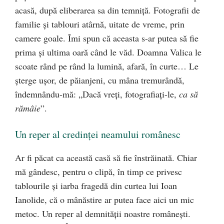
acasă, după eliberarea sa din temniţă. Fotografii de
familie şi tablouri atârnă, uitate de vreme, prin
camere goale. Îmi spun că aceasta s-ar putea să fie
prima şi ultima oară când le văd. Doamna Valica le
scoate rând pe rând la lumină, afară, în curte… Le
şterge uşor, de păianjeni, cu mâna tremurândă,
îndemnându-mă: „Dacă vreţi, fotografiaţi-le,
ca
să
rămâie
”.
Un reper al credinţei neamului românesc
Ar fi păcat ca această casă să fie înstrăinată. Chiar
mă gândesc, pentru o clipă, în timp ce privesc
tablourile şi iarba fragedă din curtea lui Ioan
Ianolide, că o mânăstire ar putea face aici un mic
metoc. Un reper al demnităţii noastre româneşti.