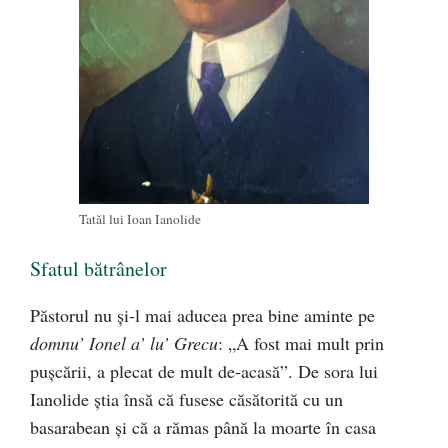
Tatăl lui Ioan Ianolide
Sfatul bătrânelor
Păstorul nu şi-l mai aducea prea bine aminte pe
domnu’ Ionel a’ lu’ Grecu
: „A fost mai mult prin
puşcării, a plecat de mult de-acasă”. De sora lui
Ianolide ştia însă că fusese căsătorită cu un
basarabean şi că a rămas până la moarte în casa