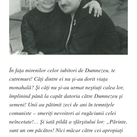
În faţa mirenilor celor iubitori de Dumnezeu, te
cutremuri! Câţi dintre ei nu şi-au dorit viaţa
monahală? Şi câţi nu şi-au urmat neştiuţi calea lor,
împlinind până la capăt datoria către Dumnezeu şi
semeni! Unii au pătimit zeci de ani în temniţele
comuniste – smeriţi nevoitori ai rugăciunii celei
neîncetate!… Şi iată pildă a sfârşitului lor: „Părinte,
sunt un om păcătos! Nici măcar către cei apropiaţi