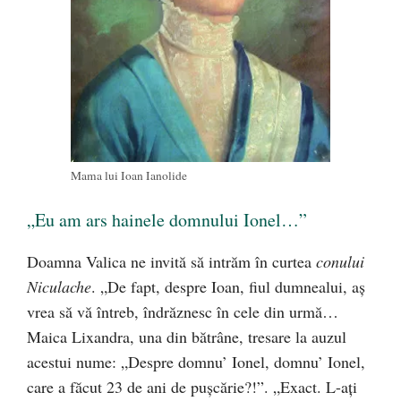
Mama lui Ioan Ianolide
„Eu am ars hainele domnului Ionel…”
Doamna Valica ne invită să intrăm în curtea
conului
Niculache
. „De fapt, despre Ioan, fiul dumnealui, aş
vrea să vă întreb, îndrăznesc în cele din urmă…
Maica Lixandra, una din bătrâne, tresare la auzul
acestui nume: „Despre domnu’ Ionel, domnu’ Ionel,
care a făcut 23 de ani de puşcărie?!”. „Exact. L-aţi