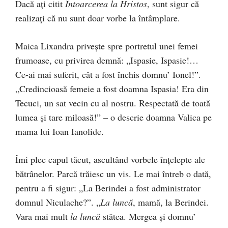
Dacă aţi citit
Întoarcerea la Hristos
, sunt sigur că
realizaţi că nu sunt doar vorbe la întâmplare.
Maica Lixandra priveşte spre portretul unei femei
frumoase, cu privirea demnă: „Ispasie, Ispasie!…
Ce-ai mai suferit, cât a fost închis domnu’ Ionel!”.
„Credincioasă femeie a fost doamna Ispasia! Era din
Tecuci, un sat vecin cu al nostru. Respectată de toată
lumea şi tare miloasă!” – o descrie doamna Valica pe
mama lui Ioan Ianolide.
Îmi plec capul tăcut, ascultând vorbele înţelepte ale
bătrânelor. Parcă trăiesc un vis. Le mai întreb o dată,
pentru a fi sigur: „La Berindei a fost administrator
domnul Niculache?”. „
La luncă
, mamă, la Berindei.
Vara mai mult
la luncă
stătea. Mergea şi domnu’