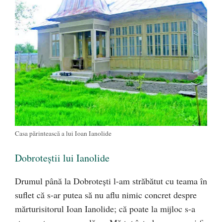
Casa părintească a lui Ioan Ianolide
Dobroteştii lui Ianolide
Drumul până la Dobroteşti l-am străbătut cu teama în
suflet că s-ar putea să nu aflu nimic concret despre
mărturisitorul Ioan Ianolide; că poate la mijloc s-a