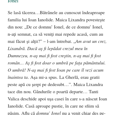
Ionel”
Se lasă tăcerea…Bătrânele au cunoscut îndeaproape
familia lui Ioan Ianolide. Maica Lixandra povesteşte
din nou: „De ce domnu’ Ionel, de ce domnu’ Ionel,
n-aţi semnat, ca să veniţi mai repede acasă, cum au
mai făcut şi alţii?” – l-am întrebat. „
Am avut un crez,
Lixandră. Dacă aş fi lepădat crezul meu în
Dumnezeu, n-aş mai fi fost creştin, n-aş mai fi fost
român… Aş fi fost doar o umbră pe faţa pământului.
O umbră! N-aş mai fi fost Ioan pe care îl vezi acum
înaintea ta
. Aşa mi-a spus. La Gherlă, erau gratii
peste apă cu şerpi pe dedesubt…”. Maica Lixandra
tace din nou. Gândurile o poartă departe… Tanti
Valica deschide apoi uşa casei în care s-a născut Ioan
Ianolide. Casă aproape pustie, în care ne sfiim să
păşim. Aflu că
domnu’ Ionel
nu a venit chiar des pe-