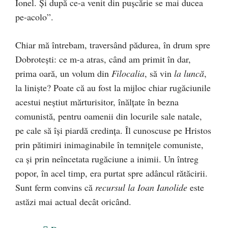
Ionel. Şi după ce-a venit din puşcărie se mai ducea
pe-acolo”.
Chiar mă întrebam, traversând pădurea, în drum spre
Dobroteşti: ce m-a atras, când am primit în dar,
prima oară, un volum din
Filocalia
, să vin
la luncă
,
la linişte? Poate că au fost la mijloc chiar rugăciunile
acestui neştiut mărturisitor, înălţate în bezna
comunistă, pentru oamenii din locurile sale natale,
pe cale să îşi piardă credinţa. Îl cunoscuse pe Hristos
prin pătimiri inimaginabile în temniţele comuniste,
ca şi prin neîncetata rugăciune a inimii. Un întreg
popor, în acel timp, era purtat spre adâncul rătăcirii.
Sunt ferm convins că
recursul la Ioan Ianolide
este
astăzi mai actual decât oricând.