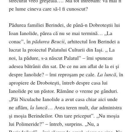
strecurat vreo greşeală…. Mă tot întrebam: va mai fi
pe lume cineva care să-l fi cunoscut?
Pădurea familiei Berindei, de până-n Dobroteştii lui
Ioan Ianolide, părea că nu se mai termină… „La
conac”, în
pădurea Beucii
, arhitectul Ion Berindei a
lucrat la proiectul Palatului Culturii din Iaşi. „ La
noi, la pădure, s-a născut Palatul” – îmi spuneau
adesea bătrânii din sat. De ce nu am aflat de la ei şi
despre Ianolide? – îmi reproşam pe cale.
La luncă
, în
apropiere de Droboteşti, întreb despre casa lui
Ianolide pe un păstor. Rămâne o vreme pe gânduri.
„Păi Niculache Ianolide a avut casa chiar aici unde
ne aflăm,
la luncă
… Avea teren mult, dar administra
şi moşia Berindeilor. Om tare priceput”. „Nu moşia
lui Polimeride?” – întreb, surprins. „Nu, a