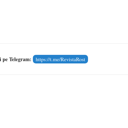
și pe Telegram:
https://t.me/RevistaRost