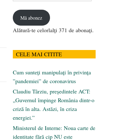
email
Mă abonez
Alătură-te celorlalți 371 de abonați.
CELE MAI CITITE
Cum sunteți manipulați în privința
”pandemiei” de coronavirus
Claudiu Târziu, președintele ACT:
„Guvernul împinge România dintr-o
criză în alta. Astăzi, în criza
energiei.”
Ministerul de Interne: Noua carte de
identitate fără cip NU este