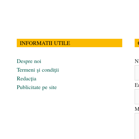
INFORMATII UTILE
Despre noi
N
Termeni și condiții
Redacția
E
Publicitate pe site
M