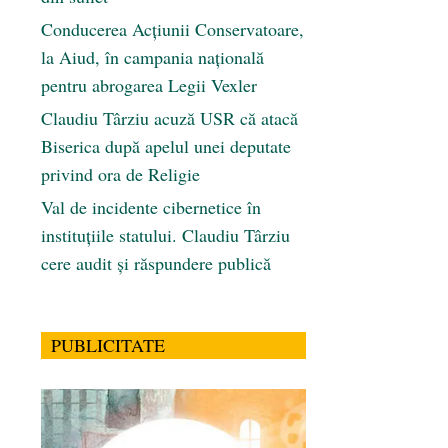
Conducerea Acțiunii Conservatoare,
la Aiud, în campania națională
pentru abrogarea Legii Vexler
Claudiu Târziu acuză USR că atacă
Biserica după apelul unei deputate
privind ora de Religie
Val de incidente cibernetice în
instituțiile statului. Claudiu Târziu
cere audit și răspundere publică
PUBLICITATE