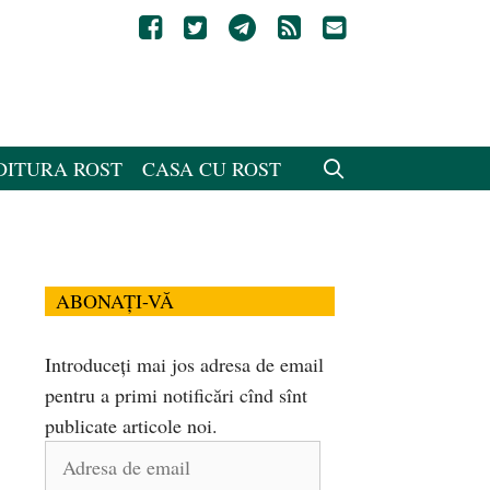
DITURA ROST
CASA CU ROST
ABONAȚI-VĂ
Introduceți mai jos adresa de email
pentru a primi notificări cînd sînt
publicate articole noi.
Adresa
de