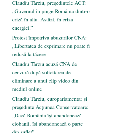
Claudiu Târziu, președintele ACT:
„Guvernul împinge România dintr-o
criză în alta. Astăzi, în criza
energiei.”
Protest împotriva abuzurilor CNA:
„Libertatea de exprimare nu poate fi
redusă la tăcere
Claudiu Târziu acuză CNA de
cenzură după solicitarea de
eliminare a unui clip video din
mediul online
Claudiu Târziu, europarlamentar și
președinte Acțiunea Conservatoare:
„Dacă România își abandonează
ciobanii, își abandonează o parte
din suflet”