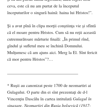
ceva, este că nu am purtat de la începutul
începuturilor o singură haină: haina lui Hristos!”.
Şi a avut pînă în clipa morţii conştiinţa vie şi sfîntă
că el moare pentru Hristos. Cum să nu reţii această
cutremură­toare mărturie finală: „În primul rînd,
gîndul şi su­fletul meu se închină Domnului.
Mulţumesc că am ajuns aici. Merg la El. Sînt fericit
că mor pentru Hristos”?…
_________________________________
* Ruşii au canonizat peste 1700 de neomartiri ai
Gulagului. O parte din ei sînt prezentaţi de d-l
Vincenţiu Dascălu în cartea intitulată
Gulagul în
sinaxare. Neomartiri din Rusia bolşevică (1917-