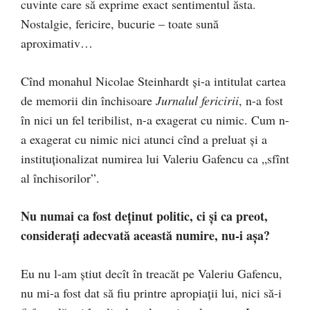
cuvinte care să exprime exact sentimentul ăsta.
Nostalgie, fericire, bucurie – toate sună
aproximativ…
Cînd monahul Nicolae Steinhardt şi-a intitulat cartea
de memorii din închisoare
Jurnalul fericirii
, n-a fost
în nici un fel teribilist, n-a exagerat cu nimic. Cum n-
a exagerat cu ni­mic nici atunci cînd a preluat şi a
instituţionalizat numirea lui Valeriu Gafencu ca „sfînt
al închisorilor”.
Nu numai ca fost deţinut politic, ci şi ca preot,
consi­de­raţi adecvată această numire, nu-i aşa?
Eu nu l-am ştiut decît în treacăt pe Valeriu Gafencu,
nu mi-a fost dat să fiu printre apropiaţii lui, nici să-i