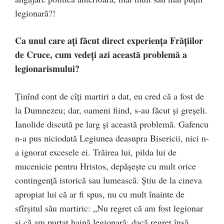
legionară?!
Ca unul care aţi făcut direct experienţa Frăţiilor
de Cruce, cum vedeţi azi această problemă a
legionarismului?
Ţinînd cont de cîţi martiri a dat, eu cred că a fost de
la Dum­­­­nezeu; dar, oameni fiind, s-au făcut şi greşeli.
Ianolide discută pe larg şi această problemă. Gafencu
n-a pus nicio­dată Legiunea deasupra Bisericii, nici n-
a ignorat excesele ei. Trăirea lui, pilda lui de
mucenicie pentru Hristos, depă­şeşte cu mult orice
contingenţă istorică sau lumească. Ştiu de la cineva
apropiat lui că ar fi spus, nu cu mult înainte de
sfîrşitul său martiric: „Nu regret că am fost legionar
şi că am purtat haină legionară; dacă regret însă