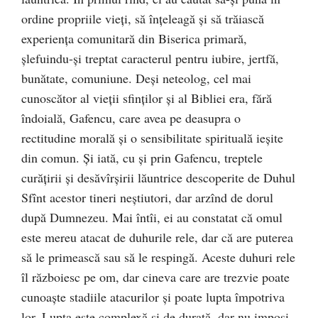
ordine propriile vieţi, să în­ţeleagă şi să trăiască
experienţa comunitară din Bise­rica prima­ră,
şlefuindu-şi treptat caracterul pentru iubire, jertfă,
bu­nă­tate, comuniune. Deşi neteolog, cel mai
cunoscător al vieţii sfinţilor şi al Bibliei era, fără
îndoială, Gafencu, care avea pe deasupra o
rectitudine morală şi o sensibilitate spirituală ieşite
din comun. Şi iată, cu şi prin Gafencu, treptele
curăţirii şi desăvîrşirii lă­untrice descoperite de Duhul
Sfînt acestor ti­neri neştiutori, dar arzînd de dorul
după Dumnezeu. Mai întîi, ei au consta­tat că omul
este mereu atacat de duhurile rele, dar că are pu­terea
să le primească sau să le respingă. Aceste duhuri rele
îl războiesc pe om, dar cineva care are trezvie poate
cunoaşte sta­diile atacurilor şi poate lupta împotriva
lor. Lupta este complexă şi de durată, dar nu imposi­