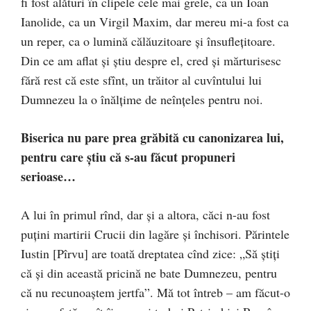
fi fost ală­turi în clipele cele mai grele, ca un Ioan
Ianolide, ca un Vir­gil Maxim, dar mereu mi-a fost ca
un reper, ca o lumină călăuzitoare şi însufleţitoare.
Din ce am a­­flat şi ştiu despre el, cred şi mărturisesc
fără rest că este sfînt, un trăitor al cuvîntului lui
Dumnezeu la o înălţime de neînţeles pentru noi.
Biserica nu pare prea grăbită cu canonizarea lui,
pen­tru care ştiu că s-au făcut propuneri
serioase…
A lui în primul rînd, dar şi a altora, căci n-au fost
puţini martirii Crucii din lagăre şi închisori. Părintele
Iustin [Pîr­­vu] are toată dreptatea cînd zice: „Să ştiţi
că şi din această pri­cină ne bate Dumnezeu, pentru
că nu recunoaştem jertfa”. Mă tot întreb – am făcut-o