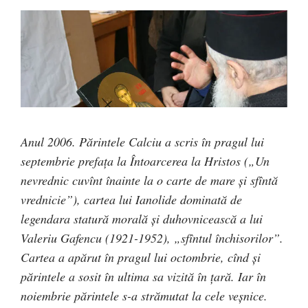
Anul 2006. Părintele Calciu a scris în pragul lui
sep­tem­brie prefaţa la Întoarcerea la Hristos („Un
nevrednic cu­vînt înainte la o carte de mare şi sfîntă
vrednicie”), car­tea lui Ianolide dominată de
legendara statură morală şi du­hovnicească a lui
Valeriu Gafencu (1921-1952), „sfîntul închisorilor”.
Cartea a apărut în pragul lui octombrie, cînd şi
părintele a sosit în ultima sa vizită în ţară. Iar în
noiem­brie părintele s-a strămutat la cele veşnice.