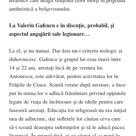
ierarhice care neagă sfinţenia celor morţi în prigoana
antihristică a bolşevismului.
La Valeriu Gafencu e în discuţie, probabil, şi
aspectul angajării sale legionare…
La el, şi nu numai. Dar ăsta nu-i criteriu teologic şi
du­hov­nicesc. Gafencu şi grupul lui erau tineri între
14 şi 22 ani, arestaţi încă de pe vremea lui
Antonescu, este adevărat, pentru activitatea lor în
Frăţiile de Cruce. Scurtă vreme după arestare, a înce­
put în inima lor o adîncă frămîntare privind op­ţiunile
legate de viaţa de închisoare şi de ideile pentru care
fuseseră arestaţi. Edu­caţia lor religioasă nu era iniţial
una de adîncime, dar sufletele lor căutau ceva care
să-i scoa­tă deasupra suferinţelor şi să le aducă pacea
lăuntrică. În pri­mul rînd, ei au căutat să-şi pună în