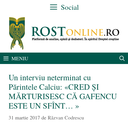
Sari
Social
la
conținut
MENIU
Un interviu neterminat cu
Părintele Calciu: «CRED ŞI
MĂRTURISESC CĂ GAFENCU
ESTE UN SFÎNT… »
31 martie 2017
de
Răzvan Codrescu