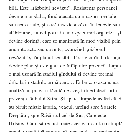
bilă. Este „războiul ne­văzut”. Rezistenţa persoanei
devine mai slabă, fiind atacată cu ima­gini mentale
sau senzoriale, şi dacă trezvia a căzut în lene­vie sau
slăbiciune, atunci pofta ia un aspect mai orga­nizat şi
devine dorinţă, care se manifestă în mod vizibil prin
anumite acte sau cuvinte, extinzînd „războiul
nevăzut” şi în planul sen­si­bil. Foarte curînd, dorinţa
devine plan şi este ga­ta de înfăp­tu­i­re practică. Lupta
e mai uşoară în stadiul gîn­dului şi devine tot mai
difi­cilă în stadiile următoare… Ei bi­ne, o asemenea
analiză nu putea fi făcută de aceşti tineri de­cît prin
prezenţa Duhului Sfînt. Şi apare limpede as­tăzi că ei
au biruit mistic istoria, veacul, urcînd spre Soa­rele
Dreptăţii, spre Răsăritul cel de Sus, Care este
Hristos. Cum să reduci toate acestea doar la o simplă
angajare politică an­terioară, mai mult sau mai puţin