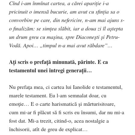
Cînd i-am înmînat cartea, a că­rei apariţie i-a
pricinuit o imensă bucurie, am avut cu sfin­­ţia sa o
convorbire pe care, din nefericire, n-am mai ajuns s-
o finalizăm: se simţea slăbit, iar a doua zi îl aştepta
un drum greu cu maşina, spre Diaconeşti şi Petru-
Vodă. Apoi… „timpul n-a mai avut răbdare”…
Aţi scris o prefaţă minunată, părinte. E ca
testamentul unei întregi generaţii…
Nu prefaţa mea, ci cartea lui Ianolide e testamentul,
ma­rele testament. Eu l-am semnalat doar, cu
emoţie… E o carte harismatică şi mărturisitoare,
cum mi-ar fi plăcut să fi scris eu însumi, dar nu mi-a
fost dat. Mi-a trezit, citind-o, acea nostalgie a
închisorii, atît de greu de explicat…