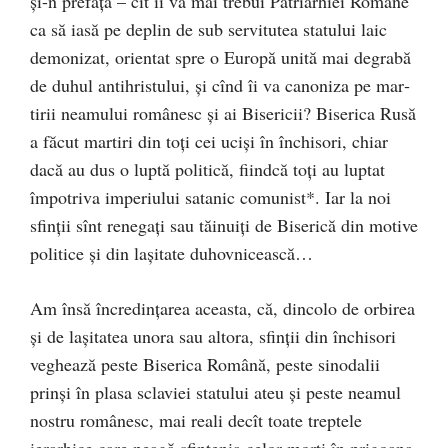
şi-n prefaţă – cît îi va mai trebui Patriarhiei Române
ca să iasă pe deplin de sub servitutea sta­­tu­lui laic
demonizat, orientat spre o Europă unită mai de­gra­bă
de du­hul antihristului, şi cînd îi va canoniza pe mar­
tirii neamului românesc şi ai Bisericii? Biserica Rusă
a făcut martiri din toţi cei ucişi în închisori, chiar
dacă au dus o lup­tă politică, fiindcă toţi au luptat
împotriva imperiului satanic comunist*. Iar la noi
sfin­ţii sînt renegaţi sau tăinuiţi de Bise­rică din motive
politice şi din laşitate duhovnicească…
Am însă încredinţarea aceasta, că, dincolo de orbirea
şi de laşitatea unora sau altora, sfinţii din în­chi­sori
veghează peste Biserica Română, peste sinodalii
prinşi în plasa scla­viei statului ateu şi peste neamul
nostru românesc, mai reali decît toate treptele