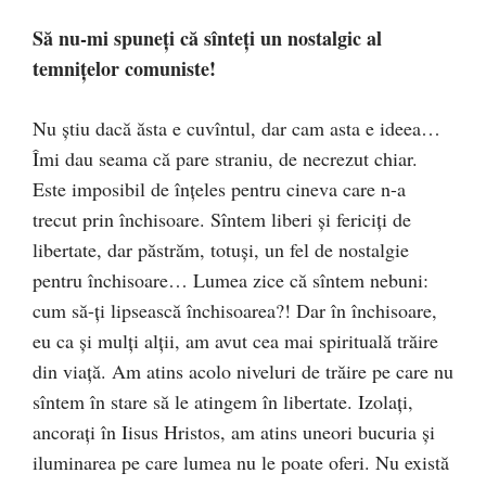
Să nu-mi spuneţi că sînteţi un nostalgic al
temniţelor co­muniste!
Nu ştiu dacă ăsta e cuvîntul, dar cam asta e ideea…
Îmi dau seama că pare straniu, de necrezut chiar.
Este imposibil de înţeles pentru cineva care n-a
trecut prin închisoare. Sîntem liberi şi fericiţi de
libertate, dar păstrăm, totuşi, un fel de nostalgie
pentru închisoare… Lumea zice că sîntem nebuni:
cum să-ţi lipsească închisoarea?! Dar în închisoare,
eu ca şi mulţi alţii, am avut cea mai spirituală trăire
din viaţă. Am atins acolo niveluri de trăire pe care nu
sîntem în stare să le atingem în libertate. Izolaţi,
ancoraţi în Iisus Hristos, am atins uneori bucuria şi
iluminarea pe care lumea nu le poate oferi. Nu există