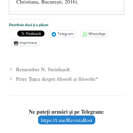
Christiana, Bucureşti, 2016).
DANA KONYA-PETRIȘOR, ÎNTRU
Distribuie dacă ți-a plăcut
VEȘNICĂ POMENIRE
- 17 martie 2021
Telegram
WhatsApp
ÎNĂLȚATU-S-A!
- 28 mai 2020
Imprimare
Sic credo – Francisco Franco (1892-1975)
- 25 octombrie 2019
Remember N. Steinhardt
Petre Țuțea despre filosofi și filosofie*
Ne puteți urmări și pe Telegram:
https://t.me/RevistaRost