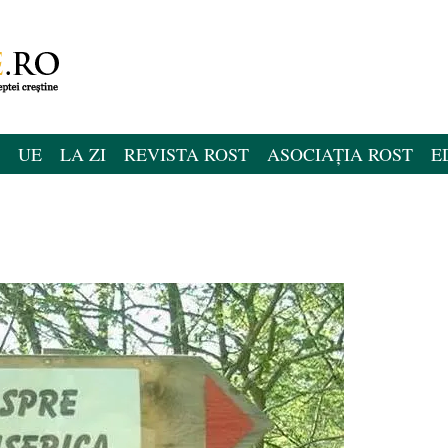
UE
LA ZI
REVISTA ROST
ASOCIAȚIA ROST
E