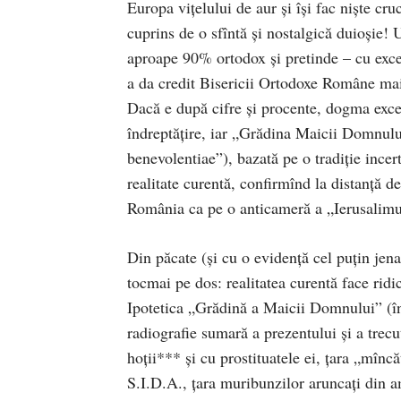
Europa viţelului de aur şi îşi fac nişte cru
cuprins de o sfîntă şi nostalgică duioşie! U
aproape 90% ortodox şi pretinde – cu excep
a da credit Bisericii Ortodoxe Române mai m
Dacă e după cifre şi procente, dogma exce
îndreptăţire, iar „Grădina Maicii Domnului
benevolentiae”), bazată pe o tradiţie incert
realitate curentă, confirmînd la distanţă d
România ca pe o anticameră a „Ierusalimu
Din păcate (şi cu o evidenţă cel puţin jen
tocmai pe dos: realitatea curentă face ridico
Ipotetica „Grădină a Maicii Domnului” (în 
radiografie sumară a prezentului şi a trecut
hoţii*** şi cu prostituatele ei, ţara „mîncă
S.I.D.A., ţara muribunzilor aruncaţi din am