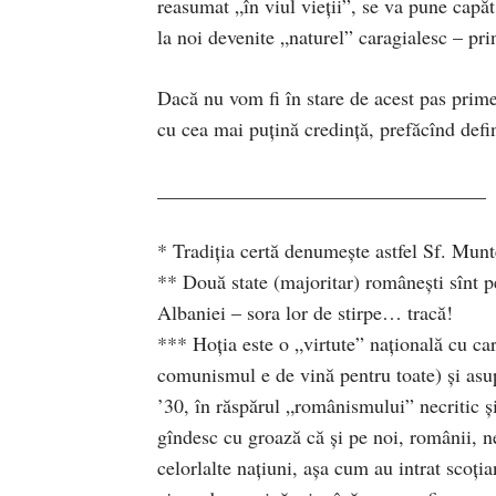
reasumat „în viul vieţii”, se va pune capăt
la noi devenite „naturel” caragialesc – prin
Dacă nu vom fi în stare de acest pas prime
cu cea mai puţină credinţă, prefăcînd defin
_________________________________
* Tradiţia certă denumeşte astfel Sf. Mun
** Două state (majoritar) româneşti sînt p
Albaniei – sora lor de stirpe… tracă!
*** Hoţia este o „virtute” naţională cu 
comunismul e de vină pentru toate) şi asup
’30, în răspărul „românismului” necritic ş
gîndesc cu groază că şi pe noi, românii, n
celorlalte naţiuni, aşa cum au intrat scoţi