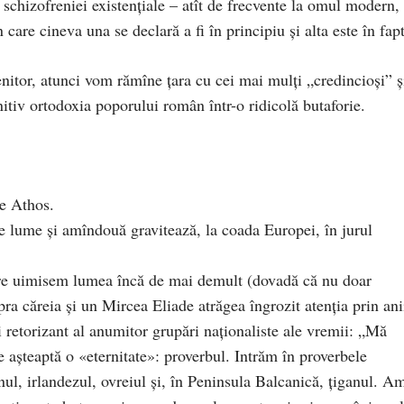
 schizofreniei existenţiale – atît de frecvente la omul modern, 
 care cineva una se declară a fi în principiu şi alta este în fapt
nitor, atunci vom rămîne ţara cu cei mai mulţi „credincioşi” ş
itiv ortodoxia poporului român într-o ridicolă butaforie.
te Athos.
e lume şi amîndouă gravitează, la coada Europei, în jurul
care uimisem lumea încă de mai demult (dovadă că nu doar
ra căreia şi un Mircea Eliade atrăgea îngrozit atenţia prin ani
i retorizant al anumitor grupări naţionaliste ale vremii: „Mă
e aşteaptă o «eternitate»: proverbul. Intrăm în proverbele
anul, irlandezul, ovreiul şi, în Peninsula Balcanică, ţiganul. A