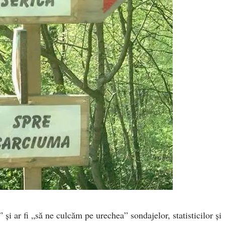
i ar fi „să ne culcăm pe urechea” sondajelor, statisticilor şi