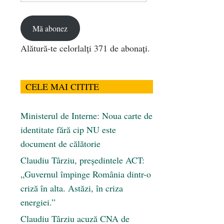
email
Mă abonez
Alătură-te celorlalți 371 de abonați.
CELE MAI CITITE
Ministerul de Interne: Noua carte de
identitate fără cip NU este
document de călătorie
Claudiu Târziu, președintele ACT:
„Guvernul împinge România dintr-o
criză în alta. Astăzi, în criza
energiei.”
Claudiu Târziu acuză CNA de