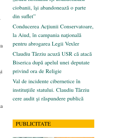
ciobanii, își abandonează o parte
din suflet”
r
Conducerea Acțiunii Conservatoare,
la Aiud, în campania națională
pentru abrogarea Legii Vexler
ra
Claudiu Târziu acuză USR că atacă
Biserica după apelul unei deputate
privind ora de Religie
şi
Val de incidente cibernetice în
instituțiile statului. Claudiu Târziu
cere audit și răspundere publică
 a
PUBLICITATE