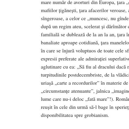
mare număr de avorturi din Europa, ţara „cop
mafiilor ţigăneşti, ţara afacerilor veroase, 
sîngeroase, a celor ce „muncesc, nu gîndesc
după un regim ateu, scelerat şi dărîmător de
familială se dublează de la an la an, ţara 
banaliate aproape cotidiană, ţara manelelor,
în care se înjură voluptuos de toate cele s
expresii preferate ale admiraţiei superlativ
aglutinare cu ea: „Să fiu al dracului dacă n
turpitudinile postdecembriste, de la vlădică
uriaşă „carte a recordurilor” în materie de
„circumstanţe atenuante”, jalnica „imagine
lume care nu-i deloc „fată mare”!). Româ
reuşit în cele din urmă să-l bage în sperieţ
disponibilitatea spre grobianism.