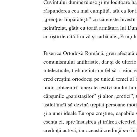
Cuvîntului dumnezeiesc şi mijlocitoare har
răspunderea cea mai cumplită, atît ca for in
„preoţiei împărăteşti” cu care este învestit
neîntîrziat, gătit cu toată armătura lui D
cu oştirile cîtă frunză şi iarbă ale „Prinţul
Biserica Ortodoxă Română, greu afectată ea
comunismului antihristic, dar şi de ulterio
intelectuale, trebuie într-un fel să-i reînc
cred creştini ortodocşi pe unicul temei al b
unor „obiceiuri” anexate festivismului lumes
căpşunile „papistaşilor” și altor „eretici”, 
astfel încît să devină treptat persoane mot
şi a unei ideale Europe creştine, capabile s
esenţa ei, spre însuşirea şi trăirea efectiv
credinţă activă, iar această credinţă s-o 