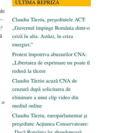
ULTIMA REPRIZĂ
 de
 –
Claudiu Târziu, președintele ACT:
c!
„Guvernul împinge România dintr-o
ă
criză în alta. Astăzi, în criza
energiei.”
Protest împotriva abuzurilor CNA:
„Libertatea de exprimare nu poate fi
redusă la tăcere
Claudiu Târziu acuză CNA de
cenzură după solicitarea de
eliminare a unui clip video din
a o
mediul online
Claudiu Târziu, europarlamentar și
președinte Acțiunea Conservatoare:
„Dacă România își abandonează