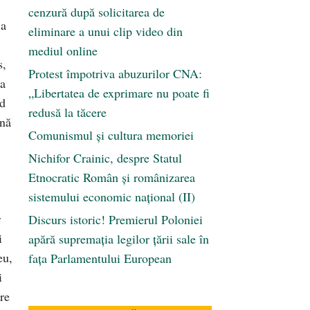
cenzură după solicitarea de
 a
eliminare a unui clip video din
mediul online
s,
Protest împotriva abuzurilor CNA:
ea
„Libertatea de exprimare nu poate fi
nd
redusă la tăcere
înă
Comunismul şi cultura memoriei
Nichifor Crainic, despre Statul
Etnocratic Român şi românizarea
sistemului economic naţional (II)
r
Discurs istoric! Premierul Poloniei
i
apără supremația legilor țării sale în
eu,
fața Parlamentului European
i
pre