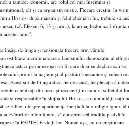
ică a tainicei iconomii, are rolul cel mai însemnat şi
stituţional, cît şi ca organism mistic. Fiecare creştin, în virtu
 întru Hristos, după măsura şi felul chemării lui, trebuie să ias
umnezeu (cf. Efeseni 6, 13 şi urm.), la armaghedonica înfruntar
ui acestei lumi”.
 însăşi de lunga şi tensionata trecere prin vămile
ara ostilitate incriminatoare a laicismului democratic al stîngii
reştineze astăzi pe numeroşii săi fii care doar se declară sau se
otezului primit la naştere şi al păstrării mecanice şi selective 
c. Acest soi de fii uşuratici, fie de acasă, fie plecaţi să cule
trebuie catehizaţi din mers şi recuceriţi în lamura sufletului lor
ivate şi responsabile în slujba lui Hristos, a comunităţii naţion
ă se ridice, dinspre apartenenţa inerţială la o religie ignorată 
ă a adevărurilor mîntuitoare, să convertească tradiţia pasivă în
întrupeze în FAPTELE vieţii lor. Numai aşa, cu un creştinism