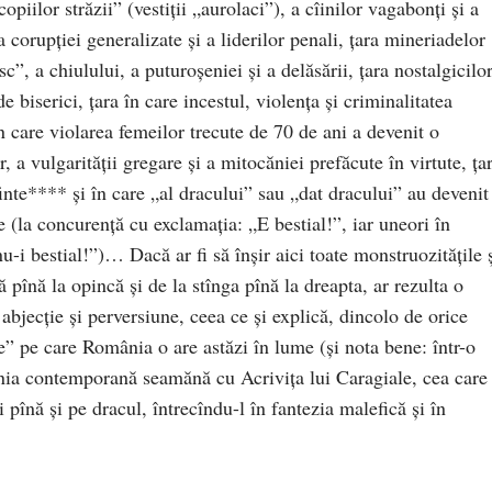
iilor străzii” (vestiţii „aurolaci”), a cîinilor vagabonţi şi a
a corupţiei generalizate și a liderilor penali, ţara mineriadelor
”, a chiulului, a puturoşeniei şi a delăsării, ţara nostalgicilo
 biserici, ţara în care incestul, violenţa şi criminalitatea
în care violarea femeilor trecute de 70 de ani a devenit o
 a vulgarităţii gregare şi a mitocăniei prefăcute în virtute, ţa
finte**** şi în care „al dracului” sau „dat dracului” au devenit
e (la concurenţă cu exclamaţia: „E bestial!”, iar uneori în
u-i bestial!”)… Dacă ar fi să înşir aici toate monstruozităţile 
 pînă la opincă şi de la stînga pînă la dreapta, ar rezulta o
 abjecţie şi perversiune, ceea ce şi explică, dincolo de orice
” pe care România o are astăzi în lume (şi nota bene: într-o
nia contemporană seamănă cu Acriviţa lui Caragiale, cea care
i pînă şi pe dracul, întrecîndu-l în fantezia malefică şi în