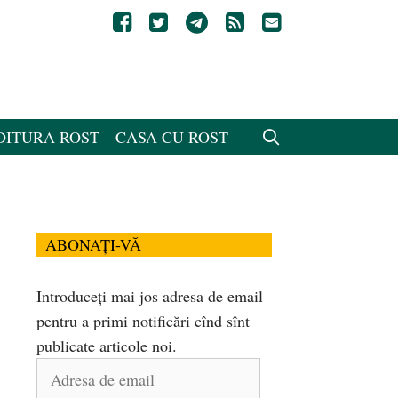
DITURA ROST
CASA CU ROST
ABONAȚI-VĂ
Introduceți mai jos adresa de email
pentru a primi notificări cînd sînt
publicate articole noi.
Adresa
de