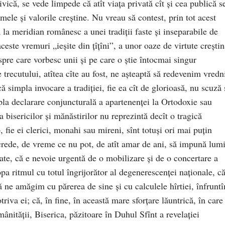
ivică, se vede limpede că atît viaţa privată cît şi cea publică s
mele şi valorile creştine. Nu vreau să contest, prin tot acest
ă la meridian românesc a unei tradiţii faste şi inseparabile de
aceste vremuri „ieşite din ţîţîni”, a unor oaze de virtute creşti
re care vorbesc unii și pe care o știe întocmai singur
trecutului, atîtea cîte au fost, ne aşteaptă să redevenim vredn
ă simpla invocare a tradiţiei, fie ea cît de glorioasă, nu scuză 
mpla declarare conjuncturală a apartenenţei la Ortodoxie sau
a bisericilor şi mănăstirilor nu reprezintă decît o tragică
, fie ei clerici, monahi sau mireni, sînt totuşi ori mai puţin
crede, de vreme ce nu pot, de atît amar de ani, să impună lumi
ate, că e nevoie urgentă de o mobilizare şi de o concertare a
opa ritmul cu totul îngrijorător al degenerescenţei naţionale, c
ă ne amăgim cu părerea de sine și cu calculele hîrtiei, înfrunt
otriva ei; că, în fine, în această mare sforţare lăuntrică, în care
omânităţii, Biserica, păzitoare în Duhul Sfînt a revelaţiei