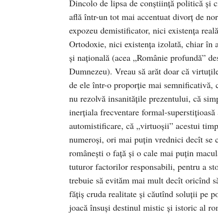
Dincolo de lipsa de conştiinţă politică şi c
află într-un tot mai accentuat divorţ de nor
expozeu demistificator, nici existenţa real
Ortodoxie, nici existenţa izolată, chiar în 
şi naţională (acea „Românie profundă” desp
Dumnezeu). Vreau să arăt doar că virtuţile 
de ele într-o proporţie mai semnificativă, c
nu rezolvă insanităţile prezentului, că si
inerţiala frecventare formal-superstiţioasă 
automistificare, că „virtuoşii” acestui timp
numeroşi, ori mai puţin vrednici decît se 
româneşti o faţă şi o cale mai puţin macul
tuturor factorilor responsabili, pentru a st
trebuie să evităm mai mult decît oricînd s
făţiş cruda realitate şi căutînd soluţii pe p
joacă însuşi destinul mistic şi istoric al r