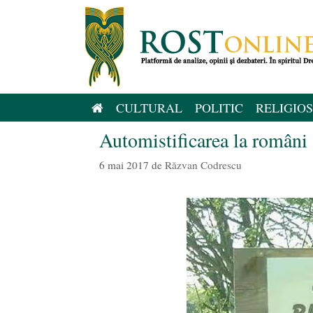
Sari
la
conținut
CULTURAL
POLITIC
RELIGIOS
Automistificarea la români
6 mai 2017
de
Răzvan Codrescu