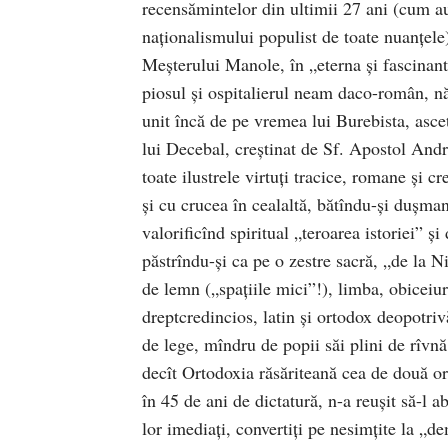
recensămintelor din ultimii 27 ani (cum au 
naţionalismului populist de toate nuanţele),
Meşterului Manole, în „eterna şi fascinanta
piosul şi ospitalierul neam daco-român, nă
unit încă de pe vremea lui Burebista, asce
lui Decebal, creştinat de Sf. Apostol Andr
toate ilustrele virtuţi tracice, romane şi c
şi cu crucea în cealaltă, bătîndu-şi duşman
valorificînd spiritual „teroarea istoriei” ş
păstrîndu-şi ca pe o zestre sacră, „de la Nis
de lemn („spațiile mici”!), limba, obiceiur
dreptcredincios, latin şi ortodox deopotrivă
de lege, mîndru de popii săi plini de rîvnă
decît Ortodoxia răsăriteană cea de două or
în 45 de ani de dictatură, n-a reuşit să-l a
lor imediați, convertiţi pe nesimţite la „d