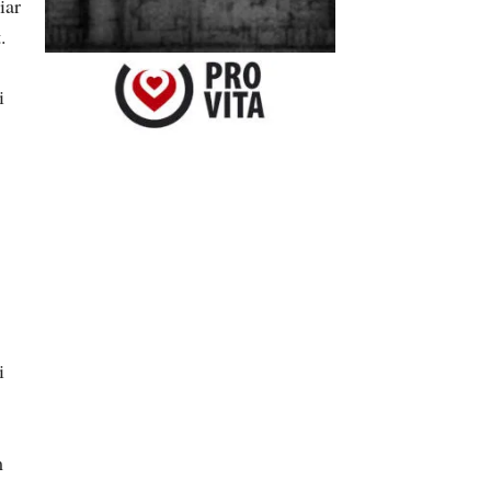
iar
.
i
i
m