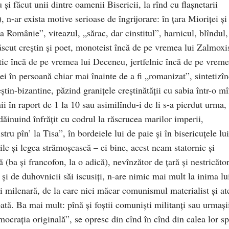
şi făcut unii dintre oamenii Bisericii, la rînd cu flaşnetarii
 n-ar exista motive serioase de îngrijorare: în ţara Mioriţei şi
 Românie”, viteazul, „sărac, dar cinstitul”, harnicul, blîndul,
scut creştin şi poet, monoteist încă de pe vremea lui Zalmoxi
tic încă de pe vremea lui Deceneu, jertfelnic încă de pe vrem
ei în persoană chiar mai înainte de a fi „romanizat”, sintetizî
reştin-bizantine, păzind graniţele creştinătăţii cu sabia într-o m
ii în raport de 1 la 10 sau asimilîndu-i de li s-a pierdut urma,
i dăinuind înfrăţit cu codrul la răscrucea marilor imperii,
tru pîn’ la Tisa”, în bordeiele lui de paie şi în bisericuţele lui
ile şi legea strămoşească – ei bine, acest neam statornic şi
 (ba şi francofon, la o adică), nevînzător de ţară şi nestricăto
 şi de duhovnicii săi iscusiţi, n-are nimic mai mult la inima lu
i milenară, de la care nici măcar comunismul materialist şi at
bată. Ba mai mult: pînă şi foştii comunişti militanţi sau urmași
emocraţia originală”, se opresc din cînd în cînd din calea lor s