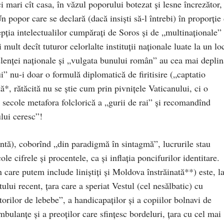
ci mari cît casa, în văzul poporului botezat şi lesne încrezător,
n popor care se declară (dacă insişti să-l întrebi) în proporţie
ția intelectualilor cumpărați de Soros și de „multinaționale”
ult decît tuturor celorlalte instituţii naţionale luate la un lo
lenţei naţionale şi „vulgata bunului român” au cea mai deplin
” nu-i doar o formulă diplomatică de firitisire („captatio
ă*, rătăcită nu se ştie cum prin pivniţele Vaticanului, ci o
e secole metafora folclorică a „gurii de rai” şi recomandînd
lui ceresc”!
antă), coborînd „din paradigmă în sintagmă”, lucrurile stau
le cifrele şi procentele, ca şi inflaţia poncifurilor identitare.
care putem include liniştiţi şi Moldova înstrăinată**) este, l
ului recent, ţara care a speriat Vestul (cel nesălbatic) cu
torilor de lebebe”, a handicapaţilor și a copiilor bolnavi de
bulanţe şi a preoţilor care sfinţesc bordeluri, ţara cu cel mai