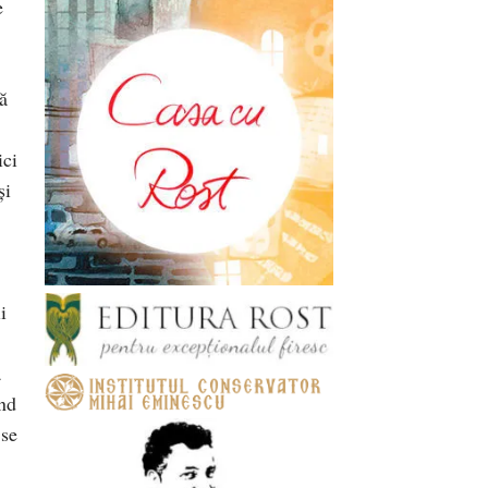
e
nă
ici
şi
i
ă
înd
 se