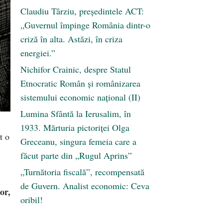
Claudiu Târziu, președintele ACT:
„Guvernul împinge România dintr-o
criză în alta. Astăzi, în criza
energiei.”
Nichifor Crainic, despre Statul
Etnocratic Român şi românizarea
sistemului economic naţional (II)
Lumina Sfântă la Ierusalim, în
1933. Mărturia pictoriței Olga
t o
Greceanu, singura femeia care a
făcut parte din „Rugul Aprins”
„Turnătoria fiscală”, recompensată
de Guvern. Analist economic: Ceva
or,
oribil!