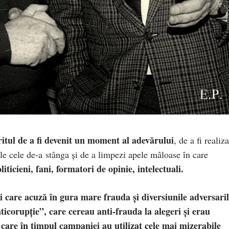
itul de a fi devenit un moment al adevărului
, de a fi realiza
le cele de-a
stânga și de a limpezi apele mâloase în care
liticieni, fani, formatori de opinie, intelectuali.
i care acuză în gura mare frauda și diversiunile adversaril
ticorupție”, care cereau anti-frauda la alegeri și erau
i care în timpul campaniei au utilizat cele mai mizerabile