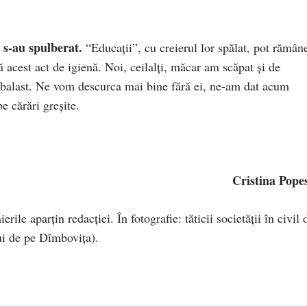
 s-au spulberat.
“Educații”, cu creierul lor spălat, pot rămân
ură acest act de igienă. Noi, ceilalți, măcar am scăpat și de
i balast. Ne vom descurca mai bine fără ei, ne-am dat acum
 cărări greșite.
Cristina Pope
rile aparțin redacției. În fotografie: tăticii societății în civil 
ui de pe Dîmbovița).