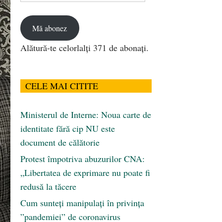
email
Mă abonez
Alătură-te celorlalți 371 de abonați.
CELE MAI CITITE
Ministerul de Interne: Noua carte de
identitate fără cip NU este
document de călătorie
Protest împotriva abuzurilor CNA:
„Libertatea de exprimare nu poate fi
redusă la tăcere
Cum sunteți manipulați în privința
”pandemiei” de coronavirus