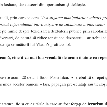
in lașitate, dar deseori din oportunism și ticăloșie.
tuali, prin care se cere
“investigarea manipulărilor taberei pr
format referendumul într-o mișcare de subminare a intereselor
ște nimic despre toxicizarea dezbaterii publice prin sabotăril
versari, de natură să ridice tensiunea dezbaterii – ar trebui să
zența semnăturii lui Vlad Zografi acolo).
eamă, cine îi va mai lua vreodată de acum înainte ca repe
usese acum 28 de ani Tudor Postelnicu. Ar trebui să o repet ș
cimea acestor oameni – lași, papagali pre-setatați sau ticăloși
terorismul
 statura, fie și cu ezitările la care au fost forțați de