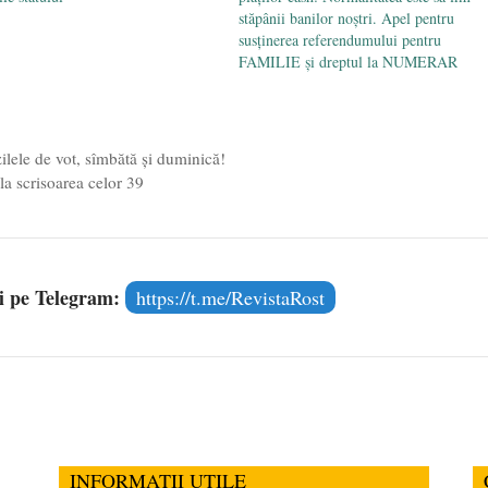
stăpânii banilor noștri. Apel pentru
susținerea referendumului pentru
FAMILIE și dreptul la NUMERAR
lele de vot, sîmbătă și duminică!
a scrisoarea celor 39
și pe Telegram:
https://t.me/RevistaRost
INFORMATII UTILE