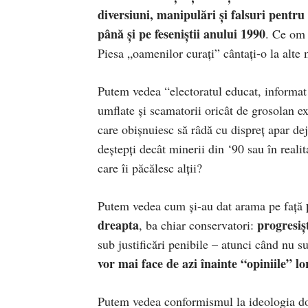
diversiuni, manipulări și falsuri pentru 
până și pe feseniștii anului 1990
. Ce om 
Piesa „oamenilor curați” cântați-o la alte
Putem vedea “electoratul educat, informat 
umflate și scamatorii oricât de grosolan ex
care obișnuiesc să râdă cu dispreț apar de
deștepți decât minerii din ‘90 sau în reali
care îi păcălesc alții?
Putem vedea cum și-au dat arama pe față
dreapta
progresișt
, ba chiar conservatori:
sub justificări penibile – atunci când nu s
vor mai face de azi înainte “opiniile” lo
Putem vedea conformismul la ideologia domi