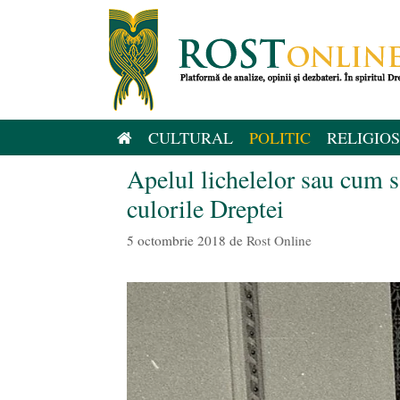
Sari
la
conținut
CULTURAL
POLITIC
RELIGIOS
Apelul lichelelor sau cum s-
culorile Dreptei
5 octombrie 2018
de
Rost Online