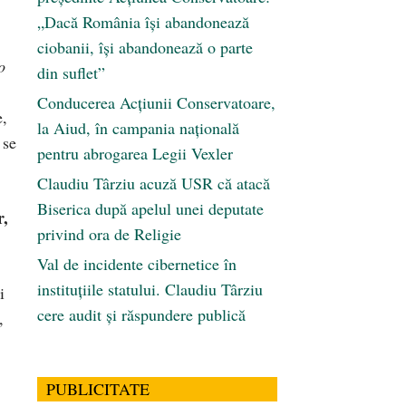
„Dacă România își abandonează
ciobanii, își abandonează o parte
o
din suflet”
Conducerea Acțiunii Conservatoare,
e,
la Aiud, în campania națională
 se
pentru abrogarea Legii Vexler
Claudiu Târziu acuză USR că atacă
Biserica după apelul unei deputate
r,
privind ora de Religie
Val de incidente cibernetice în
instituțiile statului. Claudiu Târziu
i
cere audit și răspundere publică
,
PUBLICITATE