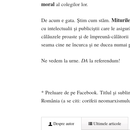
moral
al colegilor lor.
Miturile
De acum e gata. Știm cum stăm.
cu intelectualii și publiciștii care le asig
călăuzele proaste și de împreună-călători
seama cine ne încurca și ne ducea numai pe
Ne vedem la urne.
DA
la referendum!
* Preluare de pe Facebook. Titlul și sublinie
România (a se citi: corifeii neomarxismul
Despre autor
Ultimele articole