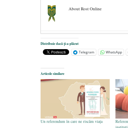
About Rost Online
Dezvăluiri cutremurătoare despre 
Distribuie dacă ți-a plăcut
Statul care servește Națiunea
- 21 
Telegram
WhatsApp
Legea Vexler produce efecte. Bustu
Articole similare
Un referendum în care ne riscăm viața
Referen
instituț