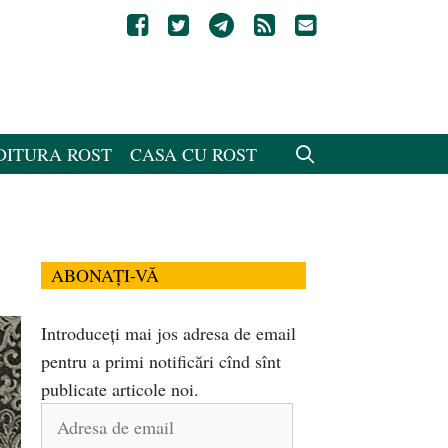
DITURA ROST
CASA CU ROST
ABONAȚI-VĂ
Introduceți mai jos adresa de email
pentru a primi notificări cînd sînt
publicate articole noi.
Adresa
de