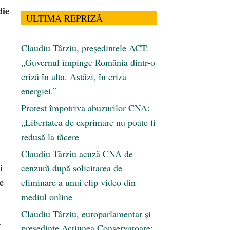
die
ULTIMA REPRIZĂ
Claudiu Târziu, președintele ACT:
„Guvernul împinge România dintr-o
criză în alta. Astăzi, în criza
energiei.”
Protest împotriva abuzurilor CNA:
„Libertatea de exprimare nu poate fi
redusă la tăcere
Claudiu Târziu acuză CNA de
i
cenzură după solicitarea de
e
eliminare a unui clip video din
mediul online
Claudiu Târziu, europarlamentar și
r
președinte Acțiunea Conservatoare: