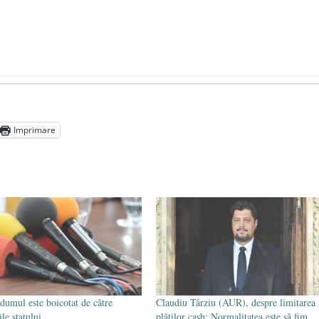
președintele Ucrainei, Volodymyr Zelensky
- 13 mai 2026
aprilie 2026
Imprimare
l poetului Octavian Goga, înlăturat din Iași
- 16 aprilie 2026
dumul este boicotat de către
Claudiu Târziu (AUR), despre limitarea
iile statului
plăților cash: Normalitatea este să fim