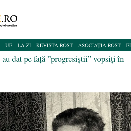
UE
LA ZI
REVISTA ROST
ASOCIAȚIA ROST
E
au dat pe față ”progresiștii” vopsiți în