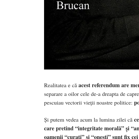
acest referendum are mer
Realitatea e că
separare a oilor cele de-a dreapta de capre
po
pescuiau vectorii vieții noastre politice:
ce
Și putem vedea acum la lumina zilei că
care pretind “integritate morală” și “an
oamenii “curați” și “onești” sunt fix ce