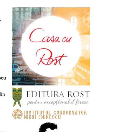
e
scu
din