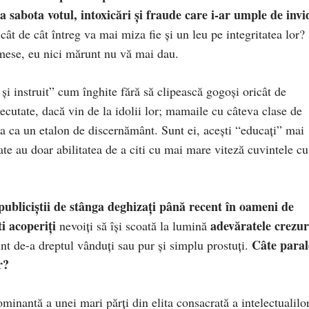
a sabota votul, intoxicări și fraude care i-ar umple de invi
cât de cât întreg va mai miza fie și un leu pe integritatea lor?
 mese, eu nici mărunt nu vă mai dau.
și instruit” cum înghite fără să clipească gogoși oricât de
ecutate, dacă vin de la idolii lor; mamaile cu câteva clase de
ja ca un etalon de discernământ. Sunt ei, acești “educați” mai
tate au doar abilitatea de a citi cu mai mare viteză cuvintele cu
publiciștii de stânga deghizați până recent în oameni de
i acoperiți
adevăratele crezur
nevoiți să își scoată la lumină
Câte paral
unt de-a dreptul vânduți sau pur și simplu prostuți.
r?
nantă a unei mari părți din elita consacrată a intelectualilo