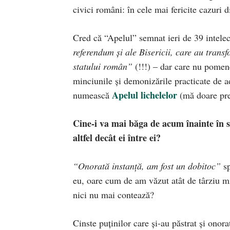
civici români: în cele mai fericite cazuri d
Cred că “Apelul” semnat ieri de 39 intelec
referendum și ale Bisericii, care au trans
statului român”
(!!!) – dar care nu pomene
minciunile și demonizările practicate de ad
Apelul lichelelor
numească
(mă doare pre
Cine-i va mai băga de acum înainte în s
altfel decât ei între ei?
“Onorată instanță, am fost un dobitoc”
sp
eu, oare cum de am văzut atât de târziu mi
nici nu mai contează?
Cinste puținilor care și-au păstrat și onorat