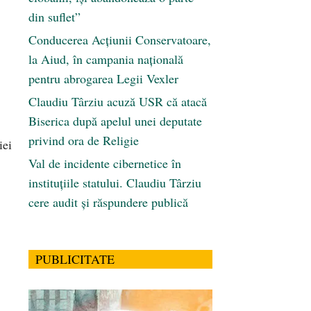
din suflet”
Conducerea Acțiunii Conservatoare,
la Aiud, în campania națională
pentru abrogarea Legii Vexler
Claudiu Târziu acuză USR că atacă
Biserica după apelul unei deputate
privind ora de Religie
iei
Val de incidente cibernetice în
instituțiile statului. Claudiu Târziu
cere audit și răspundere publică
PUBLICITATE