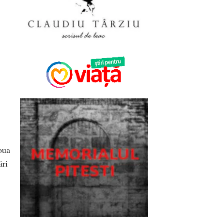
oua
ări