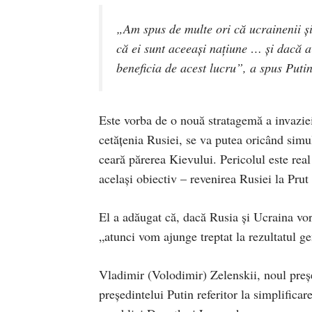
„Am spus de multe ori că ucrainenii și 
că ei sunt aceeași națiune … și dacă av
beneficia de acest lucru”, a spus Putin
Este vorba de o nouă stratagemă a invaziei
cetățenia Rusiei, se va putea oricând sim
ceară părerea Kievului. Pericolul este real
același obiectiv – revenirea Rusiei la Prut 
El a adăugat că, dacă Rusia și Ucraina vor 
„atunci vom ajunge treptat la rezultatul g
Vladimir (Volodimir) Zelenskii, noul preșe
președintelui Putin referitor la simplificar