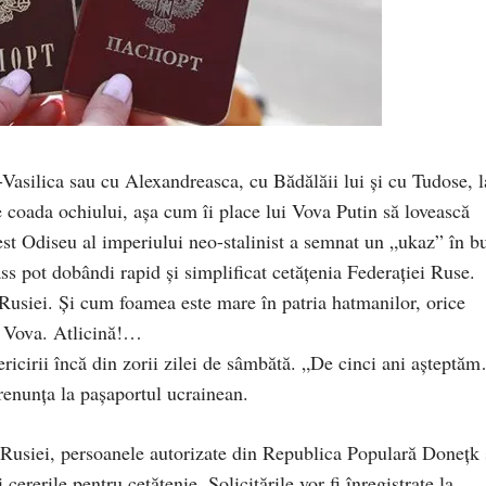
Vasilica sau cu Alexandreasca, cu Bădălăii lui și cu Tudose, l
re coada ochiului, așa cum îi place lui Vova Putin să lovească
cest Odiseu al imperiului neo-stalinist a semnat un „ukaz” în b
ass pot dobândi rapid și simplificat cetățenia Federației Ruse.
 Rusiei. Și cum foamea este mare în patria hatmanilor, orice
e Vova. Atlicină!…
ericirii încă din zorii zilei de sâmbătă. „De cinci ani așteptă
 renunța la pașaportul ucrainean.
l Rusiei, persoanele autorizate din Republica Populară Donețk 
rerile pentru cetățenie. Solicitările vor fi înregistrate la