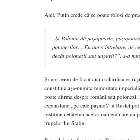
Aici, Putin crede că se poate folosi de p
„Și Polonia dă pașapoarte, pașapoarte
polonezilor… Eu am o întrebare, de ce 
decât polonezii sau ungurii?”, s-a mi
Și noi avem de făcut aici o clarificare: r
constituie așa-numita minoritate imperială
poate afirma despre români sau polonezi. 
expansiune „pe cale pașnică” a Rusiei porn
restituie cetățenia acelor oameni care au
trupelor lui Stalin.
Pericolul este foarte mare. Rusia poate rev