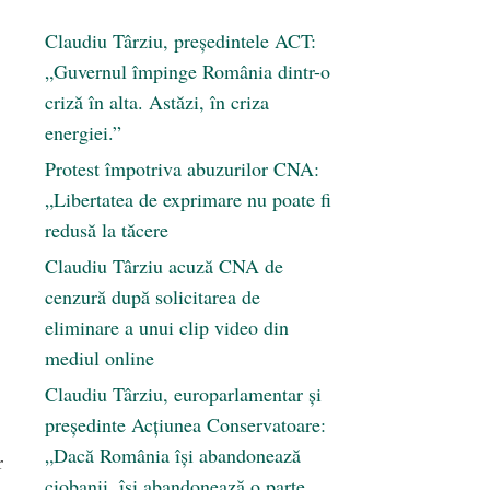
Claudiu Târziu, președintele ACT:
„Guvernul împinge România dintr-o
criză în alta. Astăzi, în criza
energiei.”
Protest împotriva abuzurilor CNA:
„Libertatea de exprimare nu poate fi
redusă la tăcere
Claudiu Târziu acuză CNA de
cenzură după solicitarea de
eliminare a unui clip video din
mediul online
Claudiu Târziu, europarlamentar și
președinte Acțiunea Conservatoare:
„Dacă România își abandonează
r
ciobanii, își abandonează o parte