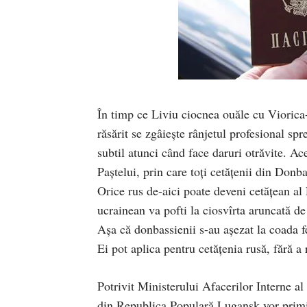
În timp ce Liviu ciocnea ouăle cu Viorica-
răsărit se zgâiește rânjetul profesional sp
subtil atunci când face daruri otrăvite. A
Paștelui, prin care toți cetățenii din Donb
Orice rus de-aici poate deveni cetățean al
ucrainean va pofti la ciosvîrta aruncată d
Așa că donbassienii s-au așezat la coada f
Ei pot aplica pentru cetățenia rusă, fără a
Potrivit Ministerului Afacerilor Interne a
din Republica Populară Lugansk vor primi ce