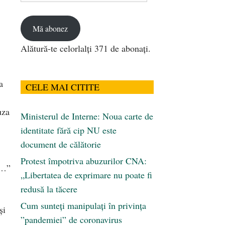
email
Mă abonez
Alătură-te celorlalți 371 de abonați.
a
CELE MAI CITITE
uza
Ministerul de Interne: Noua carte de
identitate fără cip NU este
document de călătorie
Protest împotriva abuzurilor CNA:
m…”
„Libertatea de exprimare nu poate fi
redusă la tăcere
Cum sunteți manipulați în privința
și
”pandemiei” de coronavirus