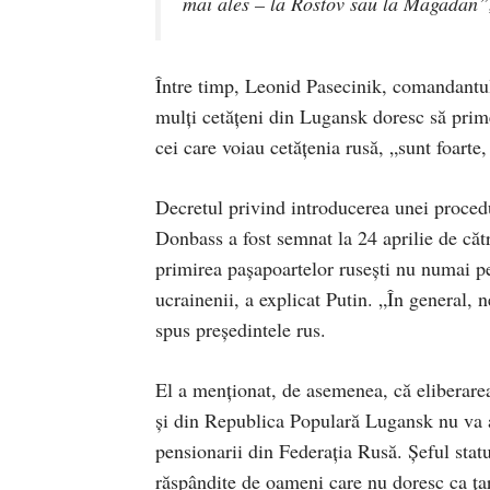
mai ales – la Rostov sau la Magadan”,
Între timp, Leonid Pasecinik, comandantul 
mulți cetățeni din Lugansk doresc să prime
cei care voiau cetățenia rusă, „sunt foarte,
Decretul privind introducerea unei procedur
Donbass a fost semnat la 24 aprilie de căt
primirea pașapoartelor rusești nu numai pen
ucrainenii, a explicat Putin. „În general,
spus președintele rus.
El a menționat, de asemenea, că eliberare
și din Republica Populară Lugansk nu va afe
pensionarii din Federația Rusă. Șeful stat
răspândite de oameni care nu doresc ca țar