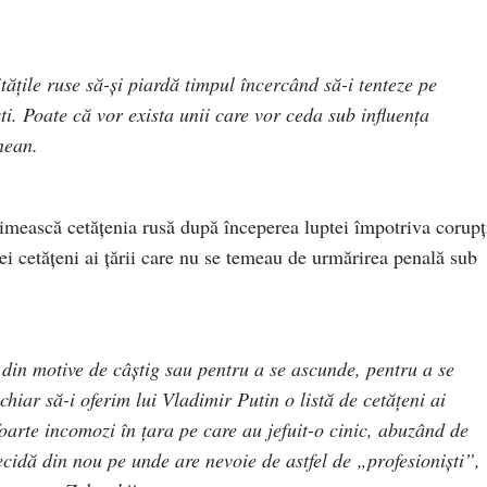
tățile ruse să-și piardă timpul încercând să-i tenteze pe
i. Poate că vor exista unii care vor ceda sub influența
nean.
primească cetățenia rusă după începerea luptei împotriva corupț
acei cetățeni ai țării care nu se temeau de urmărirea penală sub
 din motive de câștig sau pentru a se ascunde, pentru a se
hiar să-i oferim lui Vladimir Putin o listă de cetățeni ai
oarte incomozi în țara pe care au jefuit-o cinic, abuzând de
ecidă din nou pe unde are nevoie de astfel de „profesioniști”,