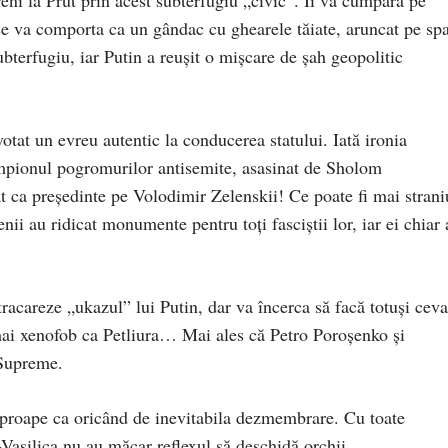
 se va comporta ca un gândac cu ghearele tăiate, aruncat pe spa
bterfugiu, iar Putin a reușit o mișcare de șah geopolitic
tat un evreu autentic la conducerea statului. Iată ironia
ampionul pogromurilor antisemite, asasinat de Sholom
t ca președinte pe Volodimir Zelenskii! Ce poate fi mai strani
nii au ridicat monumente pentru toți fasciștii lor, iar ei chiar
racareze „ukazul” lui Putin, dar va încerca să facă totuși ceva
mai xenofob ca Petliura… Mai ales că Petro Poroșenko și
 Supreme.
aproape ca oricând de inevitabila dezmembrare. Cu toate
-Vasilica nu au măcar reflexul să deschidă orchii.