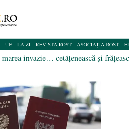
UE
LA ZI
REVISTA ROST
ASOCIAȚIA ROST
E
 marea invazie… cetățenească și frățeas