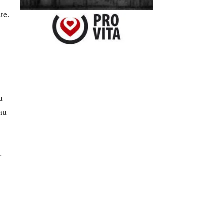
te.
u
 au
.