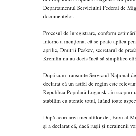
Departamentul Serviciului Federal de Mig
documentelor.
Procesul de înregistrare, conform estimăril
Interne a menționat că se poate aplica pen
aprilie, Dmitrii Peskov, secretarul de presă
Kremlin nu au decis încă să simplifice elib
După cum transmite Serviciul Național de 
declarat că un astfel de regim este releva
Republica Populară Lugansk „în scopuri um
stabilim cu atenție totul, luând toate aspec
După acordarea medaliilor de „Erou al Mu
și a declarat că, dacă rușii și ucrainenii v