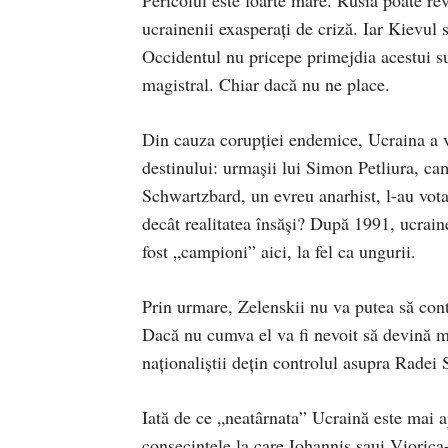
ucrainenii exasperați de criză. Iar Kievul
Occidentul nu pricepe primejdia acestui su
magistral. Chiar dacă nu ne place.
Din cauza corupției endemice, Ucraina a vo
destinului: urmașii lui Simon Petliura, c
Schwartzbard, un evreu anarhist, l-au vota
decât realitatea însăși? După 1991, ucraine
fost „campioni” aici, la fel ca ungurii.
Prin urmare, Zelenskii nu va putea să cont
Dacă nu cumva el va fi nevoit să devină 
naționaliștii dețin controlul asupra Radei
Iată de ce „neatârnata” Ucraină este mai 
consecințele la care Iohannis saui Viorica