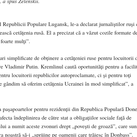
 a spus Zelenskii.
Republicii Populare Lugansk, le-a declarat jurnaliștilor ruși 
ască cetățenia rusă. El a precizat că a văzut cozile formate d
 foarte mulți”.
i simplificate de obținere a cetățeniei ruse pentru locuitorii 
re Vladimir Putin. Kremlinul caută oportunități pentru a facili
tru locuitorii republicilor autoproclamate, ci și pentru toți
 ne gândim să oferim cetățenia Ucrainei în mod simplificat”, a
a pașapoartelor pentru rezidenții din Republica Populară Don
cta îndeplinirea de către stat a obligațiilor sociale față de
ului a numit aceste zvonuri drept „povești de groază”, care sun
a noastră să-i „sprijine pe oamenii care trăiesc în Donbass”.