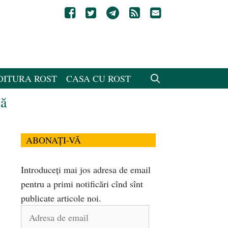
DITURA ROST
CASA CU ROST
că
ABONAȚI-VĂ
Introduceți mai jos adresa de email
pentru a primi notificări cînd sînt
publicate articole noi.
Adresa
de