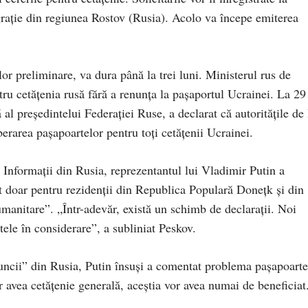
rație din regiunea Rostov (Rusia). Acolo va începe emiterea
or preliminare, va dura până la trei luni. Ministerul rus de
tru cetățenia rusă fără a renunța la pașaportul Ucrainei. La 29
 al președintelui Federației Ruse, a declarat că autoritățile de 
erarea pașapoartelor pentru toți cetățenii Ucrainei.
Informații din Rusia, reprezentantul lui Vladimir Putin a
nt doar pentru rezidenții din Republica Populară Donețk și din
anitare”. „Într-adevăr, există un schimb de declarații. Noi
tele în considerare”, a subliniat Peskov.
ncii” din Rusia, Putin însuși a comentat problema pașapoarte
or avea cetățenie generală, aceștia vor avea numai de beneficiat