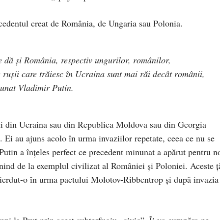
recedentul creat de România, de Ungaria sau Polonia.
 dă și România, respectiv ungurilor, românilor,
rușii care trăiesc în Ucraina sunt mai răi decât românii,
nunat Vladimir Putin.
ușii din Ucraina sau din Republica Moldova sau din Georgia
. Ei au ajuns acolo în urma invaziilor repetate, ceea ce nu se
Putin a înțeles perfect ce precedent minunat a apărut pentru n
ind de la exemplul civilizat al României și Poloniei. Aceste ț
 pierdut-o în urma pactului Molotov-Ribbentrop și după invazia
eni la Prut prin acest subterfugiu „civic”. Îi va cumpăra pe