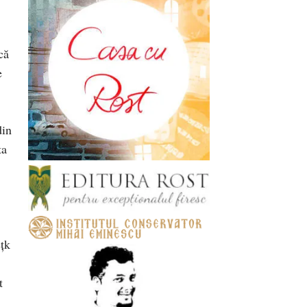
că
e
din
ta
ețk
t