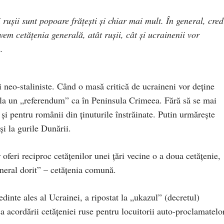
rușii sunt popoare frățești și chiar mai mult. În general, cred
em cetățenia generală, atât rușii, cât și ucrainenii vor
.
 neo-staliniste. Când o masă critică de ucraineni vor deține
ula un „referendum” ca în Peninsula Crimeea. Fără să se mai
 și pentru românii din ținuturile înstrăinate. Putin urmărește
și la gurile Dunării.
oferi reciproc cetățenilor unei țări vecine o a doua cetățenie,
eneral dorit” – cetățenia comună.
dinte ales al Ucrainei, a ripostat la „ukazul” (decretul)
ea acordării cetățeniei ruse pentru locuitorii auto-proclamatelo