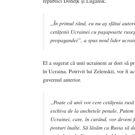
republici Donețk și Lugansk.
„În primul rând, eu nu aș sfătui autori
cetățenii Ucrainei cu pașapoarte ruseșt
propagandei”, a spus noul lider ucrai
El a sugerat că unii ucraineni ar dori să 
în Ucraina. Potrivit lui Zelenskii, vor fi 
guvernul anterior.
„Poate că unii vor cere cetățenia rusă
eschiva de la anchetele penale. Putem c
Ucrainei, care, în curând, vor deveni f
posturi înalte. Să lăsăm ca Rusia să d