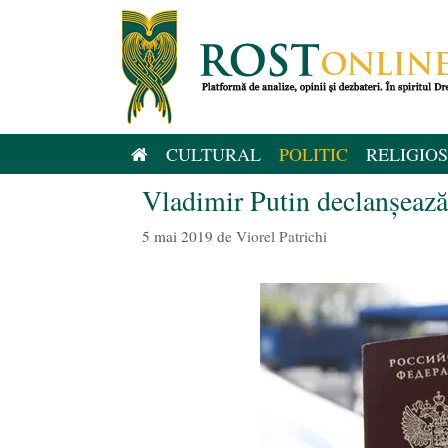
Sari
la
conținut
CULTURAL
POLITIC
RELIGIOS
Vladimir Putin declanșează
5 mai 2019
de
Viorel Patrichi