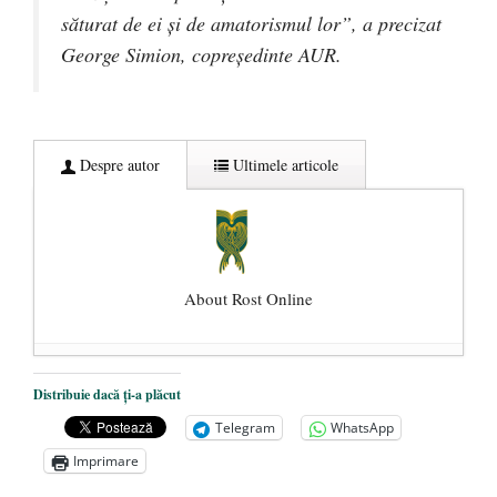
săturat de ei şi de amatorismul lor”, a precizat
George Simion, copreşedinte AUR.
Despre autor
Ultimele articole
About Rost Online
Dezvăluiri cutremurătoare despre
Distribuie dacă ți-a plăcut
președintele Ucrainei, Volodymyr
Telegram
WhatsApp
Zelensky
- 13 mai 2026
Imprimare
Statul care servește Națiunea
- 21 aprilie