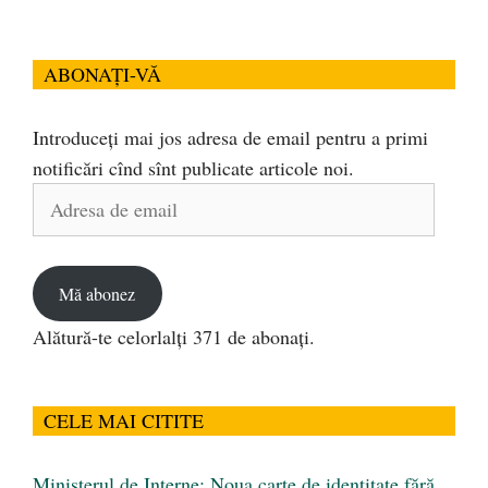
ABONAȚI-VĂ
Introduceți mai jos adresa de email pentru a primi
notificări cînd sînt publicate articole noi.
Adresa
de
email
Mă abonez
Alătură-te celorlalți 371 de abonați.
CELE MAI CITITE
Ministerul de Interne: Noua carte de identitate fără