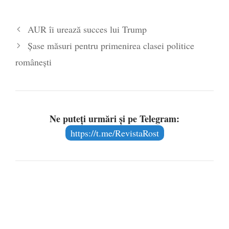
2026
Legea Vexler produce efecte. Bustul
AUR îi urează succes lui Trump
poetului Octavian Goga, înlăturat din Iași
Șase măsuri pentru primenirea clasei politice
- 16 aprilie 2026
românești
Ne puteți urmări și pe Telegram:
https://t.me/RevistaRost