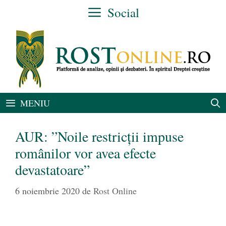
Sari
Social
la
conținut
MENIU
AUR: ”Noile restricţii impuse
românilor vor avea efecte
devastatoare”
6 noiembrie 2020
de
Rost Online