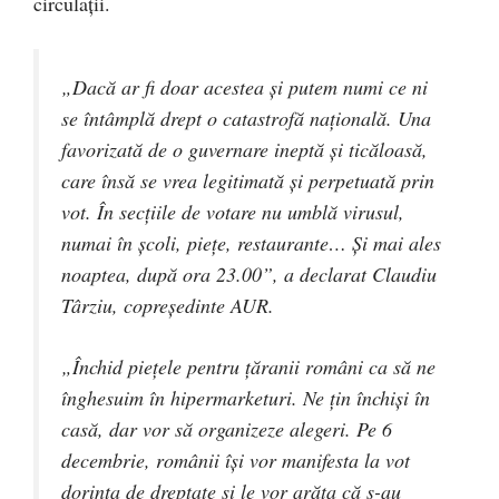
circulaţii.
„Dacă ar fi doar acestea şi putem numi ce ni
se întâmplă drept o catastrofă naţională. Una
favorizată de o guvernare ineptă şi ticăloasă,
care însă se vrea legitimată şi perpetuată prin
vot. În secţiile de votare nu umblă virusul,
numai în şcoli, pieţe, restaurante… Şi mai ales
noaptea, după ora 23.00”, a declarat Claudiu
Târziu, copreşedinte AUR.
„Închid pieţele pentru ţăranii români ca să ne
înghesuim în hipermarketuri. Ne ţin închişi în
casă, dar vor să organizeze alegeri. Pe 6
decembrie, românii îşi vor manifesta la vot
dorinţa de dreptate şi le vor arăta că s-au