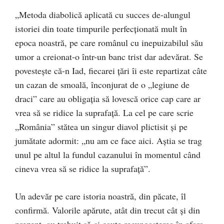
„Metoda diabolică aplicată cu succes de-alungul
istoriei din toate timpurile perfecționată mult în
epoca noastră, pe care românul cu inepuizabilul său
umor a creionat-o într-un banc trist dar adevărat. Se
povestește că-n Iad, fiecarei țări îi este repartizat câte
un cazan de smoală, înconjurat de o „legiune de
draci” care au obligația să lovescă orice cap care ar
vrea să se ridice la suprafață. La cel pe care scrie
„România” stătea un singur diavol plictisit și pe
jumătate adormit: „nu am ce face aici. Aștia se trag
unul pe altul la fundul cazanului în momentul când
cineva vrea să se ridice la suprafață”.
Un adevăr pe care istoria noastră, din păcate, îl
confirmă. Valorile apărute, atât din trecut cât și din
prezent, au trebuit să-și caute recunoașterea în afara