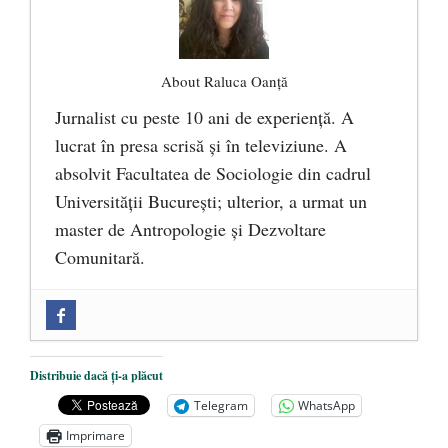
About Raluca Oanță
Jurnalist cu peste 10 ani de experiență. A
lucrat în presa scrisă și în televiziune. A
absolvit Facultatea de Sociologie din cadrul
Universității București; ulterior, a urmat un
master de Antropologie și Dezvoltare
Comunitară.
Zilele Culturii și Spiritualității la
Mănăstirea „Sfânta Ana” Rohia. Părintele
Nicolae Steinhardt, comemorat la 102 ani
Distribuie dacă ți-a plăcut
de la naștere
- 29 iulie 2024
Telegram
WhatsApp
„Carnea cultivată” în laborator, tot mai
Imprimare