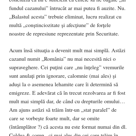
fundul cazanului” întrucât ar mai putea fi auzite. Nu.
„Balastul acesta” trebuie eliminat, lucru realizat cu
multă „conștinciozitate și afecțiune” de forțele
noastre de represiune reprezentate prin Securitate.
Acum însă situația a devenit mult mai simplă. Astăzi
cazanul numit „România” nu mai necesită nici o
supraveghere. Cei puțini care „nu înțeleg” vremurile
sunt anulați prin ignorare, calomnie (mai ales) și
aduși la o asemenea lehamite care îi determină să
emigreze. E adevărat că în trecut rezolvarea ar fi fost
mult mai simplă dar, de când cu drepturile omului…
Am ajuns astăzi să trăim într-un „stat paralel” de
care se vorbește foarte mult, dar se omite
(întâmplător ?) că acesta nu este format numai din dl.
Coldea & comp., ci mai ales din cei care trăim în