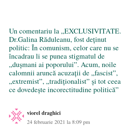
Un comentariu la „EXCLUSIVITATE.
Dr.Galina Răduleanu, fost deținut
politic: În comunism, celor care nu se
încadrau li se punea stigmatul de
„dușmani ai poporului”. Acum, noile
calomnii aruncă acuzații de „fascist”,
„extremist”, „tradiționalist” și tot ceea
ce dovedește incorectitudine politică”
viorel draghici
24 februarie 2021 la 8:09 pm