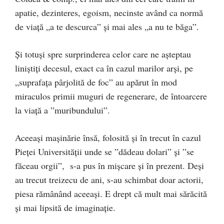
apatie, dezinteres, egoism, necinste având ca normă
de viață „a te descurca” și mai ales „a nu te băga”.
Și totuși spre surprinderea celor care ne așteptau
liniștiți decesul, exact ca în cazul marilor arși, pe
„suprafața pârjolită de foc” au apărut în mod
miraculos primii muguri de regenerare, de întoarcere
la viață a ”muribundului”.
Aceeași mașinărie însă, folosită și în trecut în cazul
Pieței Universității unde se ”dădeau dolari” și ”se
făceau orgii”, s-a pus în mișcare și în prezent. Deși
au trecut treizecu de ani, s-au schimbat doar actorii,
piesa rămânând aceeași. E drept că mult mai sărăcită
și mai lipsită de imaginație.