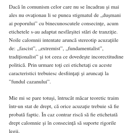
Dacă în comunism celor care nu se încadrau și mai
ales nu ovaționau li se punea stigmatul de „dușmani
ai poporului” cu binecunoscutele consecințe, acum
etichetele s-au adaptat nesfârșitei stări de tranziție.
Noile calomnii intentate aruncă stereotip acuzațiile
de: „fascist”, „extremist”, „fundamentalist”,
tradiționalist” și tot ceea ce dovedește incorectitudine
politică. Prin urmare toți cei etichetați cu aceste
caracteristici trebuiesc desființați și aruncați la
”fundul cazanului”.
Mie mi se pare totuși, întrucât măcar teoretic traim
într-un stat de drept, că orice acuzație trebuie să fie
probată faptic. În caz contrar riscă să fie etichetată
drept calomnie și în consecință să suporte rigorile
legii.