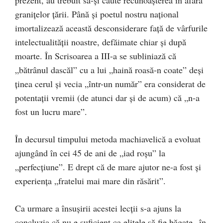
granițelor țării. Până și poetul nostru național
imortalizează această desconsiderare față de vârfurile
intelectualității noastre, defăimate chiar și după
moarte. În Scrisoarea a III-a se subliniază că
„bătrânul dascăl” cu a lui „haină roasă-n coate” deși
ținea cerul și vecia „într-un număr” era considerat de
potentații vremii (de atunci dar și de acum) că „n-a
fost un lucru mare”.
În decursul timpului metoda machiavelică a evoluat
ajungând în cei 45 de ani de „iad roșu” la
„perfecțiune”. E drept că de mare ajutor ne-a fost și
experiența „fratelui mai mare din răsărit”.
Ca urmare a însușirii acestei lecții s-a ajuns la
concluzia că nu e suficient ca elitele să fie băgate „în