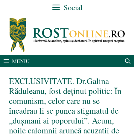
Sari
Social
la
conținut
MENIU
EXCLUSIVITATE. Dr.Galina
Răduleanu, fost deținut politic: În
comunism, celor care nu se
încadrau li se punea stigmatul de
„dușmani ai poporului”. Acum,
noile calomnii aruncă acuzații de