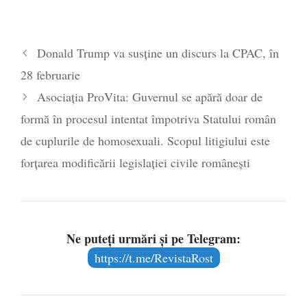
aproape de autorizare pentru
comercializare în UE
- 28 iulie 2024
Părintele mărturisitor Constantin
Donald Trump va susține un discurs la CPAC, în
Voicescu, pomenit, duminică, la
28 februarie
Mănăstirea Cernica
- 27 iulie 2024
Asociația ProVita: Guvernul se apără doar de
formă în procesul intentat împotriva Statului român
de cuplurile de homosexuali. Scopul litigiului este
forțarea modificării legislației civile românești
Ne puteți urmări și pe Telegram:
https://t.me/RevistaRost