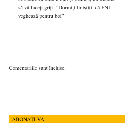
să vă faceți griji. ”Dormiți liniștiți, că FNI
veghează pentru boi”
Comentariile sunt închise.
ABONAȚI-VĂ