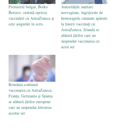
Premierul bulgar, Boiko
Autorităţile sanitare
Borisov, ordonă oprirea
norvegiene, îngrijorate de
vaccinării cu AstraZeneca și
hemoragiile cutanate apărute
cere asigurări în scris
la tinerii vaccinați cu
AstraZeneca. Irlanda se
alătură țărilor care au
suspendat vaccinarea cu
acest ser
România continuă
vaccinarea cu AstraZeneca.
Franța, Germania și Spania
se alătură țărilor europene
care au suspendat folosirea
acestui ser