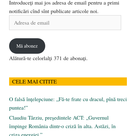
Introduceți mai jos adresa de email pentru a primi
notificări cînd sînt publicate articole noi.
Adresa
de
email
Mă abonez
Alătură-te celorlalți 371 de abonați.
CELE MAI CITITE
O falsă înțelepciune: „Fă-te frate cu dracul, pînă treci
puntea!”
Claudiu Târziu, președintele ACT: „Guvernul
împinge România dintr-o criză în alta. Astăzi, în
criza energiei.”