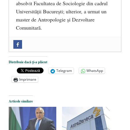
absolvit Facultatea de Sociologie din cadrul
Universității București; ulterior, a urmat un
master de Antropologie și Dezvoltare
Comunitară.
Zilele Culturii și Spiritualității la
Mănăstirea „Sfânta Ana” Rohia. Părintele
Nicolae Steinhardt, comemorat la 102 ani
Distribuie dacă ți-a plăcut
de la naștere
- 29 iulie 2024
Telegram
WhatsApp
„Carnea cultivată” în laborator, tot mai
Imprimare
aproape de autorizare pentru
comercializare în UE
- 28 iulie 2024
Articole similare
Părintele mărturisitor Constantin
Voicescu, pomenit, duminică, la
Mănăstirea Cernica
- 27 iulie 2024