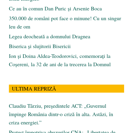
Ce au în comun Dan Puric şi Arsenie Boca
350.000 de români pot face o minune! Cu un singur
leu de om
Legea deocheată a domnului Dragnea
Biserica și slujitorii Bisericii
Ion și Doina Aldea-Teodorovici, comemorați la
Coșereni, la 32 de ani de la trecerea la Domnul
ULTIMA REPRIZĂ
Claudiu Târziu, președintele ACT: „Guvernul
împinge România dintr-o criză în alta. Astăzi, în
criza energiei.”
Protest împotriva abuzurilor CNA: „Libertatea de