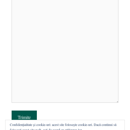
Trimite
Confidențialitate și cookie-uri: acest site folosește cookie-uri. Dacă continui să
folosești acest site web, ești de acord cu utilizarea lor.