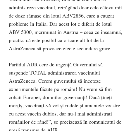
administreze vaccinul, retrăgând doar cele câteva mii
de doze rămase din lotul ABV2856, care a cauzat
probleme în Italia. Dar acest lot e diferit de lotul
ABV 5300, incriminat în Austria – ceea ce înseamnă,
practic, că este posibil ca oricare alt lot de la
AstraZeneca să provoace efecte secundare grave.
Partidul AUR cere de urgență Guvernului să
suspende TOTAL administrarea vaccinului
AstraZeneca. Cerem guvernului să înceteze
experimentele făcute pe români! Nu vrem să fim
cobaii Europei, domnilor guvernanți! Dacă țineți
morțiș, vaccinați-vă voi și rudele și amantele voastre
cu acest vaccin dubios, dar nu-l mai administrați
românilor de rând!”, se precizează în comunicatul de
presă transmis de AUR.