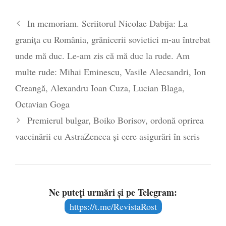
In memoriam. Scriitorul Nicolae Dabija: La
graniţa cu România, grănicerii sovietici m-au întrebat
unde mă duc. Le-am zis că mă duc la rude. Am
multe rude: Mihai Eminescu, Vasile Alecsandri, Ion
Creangă, Alexandru Ioan Cuza, Lucian Blaga,
Octavian Goga
Premierul bulgar, Boiko Borisov, ordonă oprirea
vaccinării cu AstraZeneca și cere asigurări în scris
Ne puteți urmări și pe Telegram:
https://t.me/RevistaRost